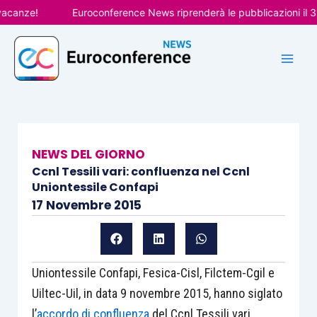
Vai
nze!
Euroconference News riprenderà le pubblicazioni il 31 a
al
contenuto
NEWS DEL GIORNO
Ccnl Tessili vari: confluenza nel Ccnl
Uniontessile Confapi
17 Novembre 2015
Uniontessile Confapi, Fesica-Cisl, Filctem-Cgil e
Uiltec-Uil, in data 9 novembre 2015, hanno siglato
l’
accordo di confluenza
del Ccnl Tessili vari