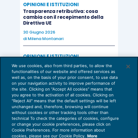
OPINIONI E ISTITUZIONI
Trasparenza retributiva: cosa
cambia con il recepimento della
Direttiva UE
30 Giugno 2026
di
Milena Montanari
OPINIONI E ISTITUZIONI
Valorizzare il potenziale dello Studio:
We use cookies, also from third parties, to allow the
una riflessione sul futuro della
functionalities of our website and offered services as
consulenza del lavoro
well as, on the basis of your prior consent, to use data
on your navigation activity to improve performance of
15 Giugno 2026
the site. Clicking on “Accept All cookies” means that
di
Milena Montanari
you agree to the activation of all cookies. Clicking on
"Reject All" means that the default settings will be left
unchanged and, therefore, browsing will continue
without cookies or other tracking tools other than
technical To check the categories of cookies, configure
or change your cookie preferences, please click on
Cookie Preferences. For more information about
Privacy Policy
cookies, please see our Cookie Policy.
More