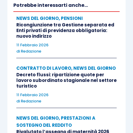
nel suddetto periodo, con riduzione
Potrebbe interessarti anche...
proporzionale nelle ipotesi di servizio militare,
NEWS DEL GIORNO
,
PENSIONI
aspettativa, congedo parentale, cassa
Ricongiunzione tra Gestione separata ed
integrazione ordinaria, straordinaria, in deroga o
Enti privati di previdenza obbligatoria:
nuovo indirizzo
contratto di solidarietà.
11 Febbraio 2026
di
Redazione
CONTRATTO DI LAVORO
,
NEWS DEL GIORNO
Decreto flussi: ripartizione quote per
lavoro subordinato stagionale nel settore
turistico
11 Febbraio 2026
di
Redazione
NEWS DEL GIORNO
,
PRESTAZIONI A
SOSTEGNO DEL REDDITO
Rivalutato l’assegno di maternità 2026