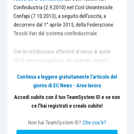
Confindustria (2.9.2010) nel Ccnl Uniontessile
Confapi (7.10.2013), a seguito dell’uscita, a
decorrere dal 1° aprile 2015, della Federazione
Tessili Vari dal sistema confindustriale.
Con le retribuzione afferenti al mese di aprile
2016 verranno applicati alle aziende i minimi
tabellari previsti dal Ccnl Uniontessile Confapi in
Continua a leggere gratuitamente l'articolo del
vigore il 1° aprile 2016.
giorno di EC News - Area lavoro
Sono previsti i seguenti aumenti contrattuali e le
Accedi subito con il tuo TeamSystem ID e se non
relative scadenze, al fine di procedere
ce l'hai registrati e crealo subito!
all’allineamento dell’importo di cui sopra:
Non hai TeamSystem ID?
Che cos'è?
dall’1/11/2015: € 25,00;