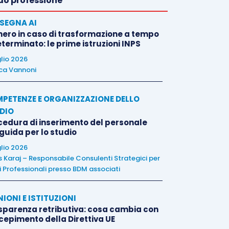
o professione
SEGNA AI
nero in caso di trasformazione a tempo
terminato: le prime istruzioni INPS
glio 2026
ca Vannoni
PETENZE E ORGANIZZAZIONE DELLO
DIO
cedura di inserimento del personale
 guida per lo studio
glio 2026
is Karaj – Responsabile Consulenti Strategici per
i Professionali presso BDM associati
NIONI E ISTITUZIONI
sparenza retributiva: cosa cambia con
ecepimento della Direttiva UE