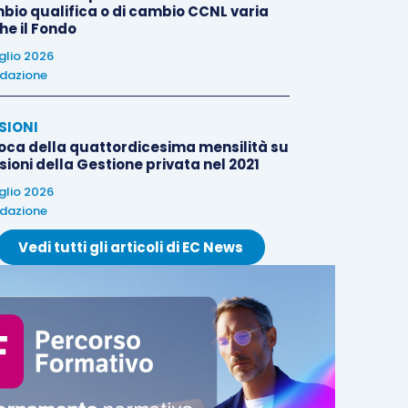
bio qualifica o di cambio CCNL varia
he il Fondo
uglio 2026
dazione
SIONI
oca della quattordicesima mensilità su
ioni della Gestione privata nel 2021
uglio 2026
dazione
Vedi tutti gli articoli di EC News