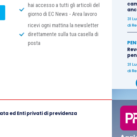
cam
hai accesso a tutti gli articoli del
anc
giorno di EC News - Area lavoro
31 L
ricevi ogni mattina la newsletter
di
Re
direttamente sulla tua casella di
PEN
posta
Rev
pens
31 L
di
Re
ta ed Enti privati di previdenza