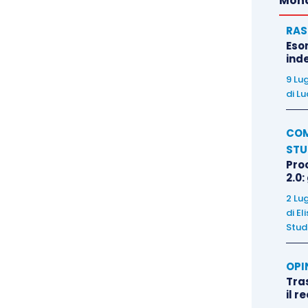
Mond
RAS
Eso
inde
9 Lu
di
Lu
COM
STU
Pro
2.0:
2 Lu
di
El
Stud
OPI
Tra
il r