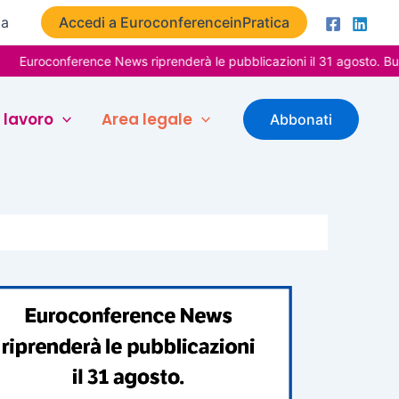
ta
Accedi a EuroconferenceinPratica
onference News riprenderà le pubblicazioni il 31 agosto. Buone vaca
 lavoro
Area legale
Abbonati