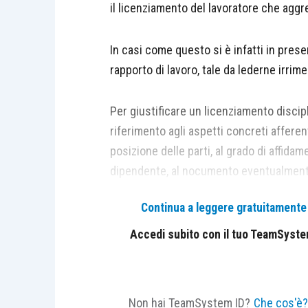
il licenziamento del lavoratore che aggr
In casi come questo si è infatti in prese
rapporto di lavoro, tale da lederne irrim
Per giustificare un licenziamento discipl
riferimento agli aspetti concreti afferenti
posizione delle parti, al grado di affida
dipendente, al nocumento eventualmente a
ossia alle circostanze del loro verificars
Continua a leggere gratuitamente l
o di quello colposo.
Accedi subito con il tuo TeamSystem 
Nel caso specifico, la Suprema Corte ha 
l’addebito e la sanzione sulla base del 
un’inclinazione del lavoratore alla reazio
Non hai TeamSystem ID?
Che cos'è