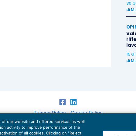
30 G
di
Mi
OPI
Valo
rifl
lav
15 G
di
Mi
Privacy Policy
Cookie Policy
es of our website and offered services as well
Euroconference NEWS è una testata registrata al Tribunale di Milano Reg. n. 8556/2026
tion activity to improve performance of the
Direttore responsabile Sandro Cerato
ctivation of all cookies. Clicking on "Reject