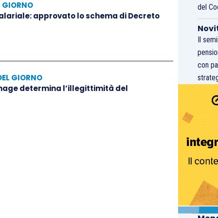
L GIORNO
del Co
salariale: approvato lo schema di Decreto
Novi
Il sem
pensio
con pa
DEL GIORNO
strateg
hage determina l’illegittimità del