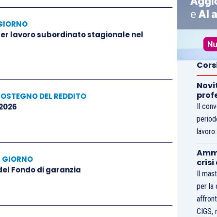
GIORNO
 per lavoro subordinato stagionale nel
Cors
Novi
prof
SOSTEGNO DEL REDDITO
 2026
Il con
period
lavoro
Ammo
L GIORNO
crisi
 del Fondo di garanzia
Il mast
per la
affront
CIGS, 