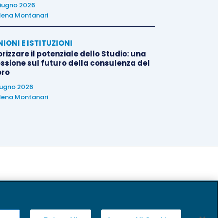
iugno 2026
lena Montanari
NIONI E ISTITUZIONI
rizzare il potenziale dello Studio: una
essione sul futuro della consulenza del
oro
iugno 2026
lena Montanari