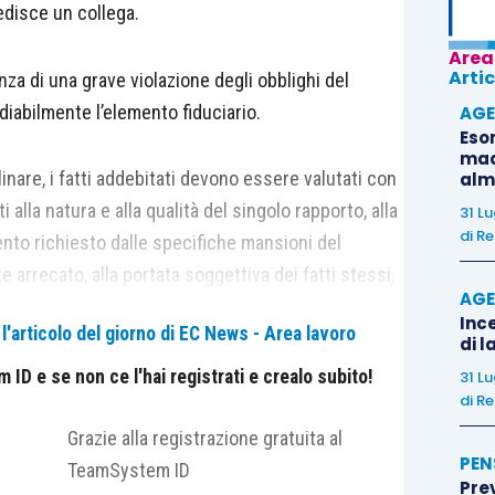
edisce un collega.
Area
Artic
nza di una grave violazione degli obblighi del
ediabilmente l’elemento fiduciario.
AGE
Eso
madr
inare, i fatti addebitati devono essere valutati con
alm
 alla natura e alla qualità del singolo rapporto, alla
31 L
di
Re
mento richiesto dalle specifiche mansioni del
rrecato, alla portata soggettiva dei fatti stessi,
AGE
i, ai motivi e all’intensità dell’elemento intenzionale
Ince
'articolo del giorno di EC News - Area lavoro
di l
ID e se non ce l'hai registrati e crealo subito!
31 L
di
Re
ritenuto sussistente la proporzionalità tra
rilievo che la condotta addebitata denotasse
Grazie alla registrazione gratuita al
PEN
ne fisica e violenta incontrollata rispetto a
TeamSystem ID
?
Pre