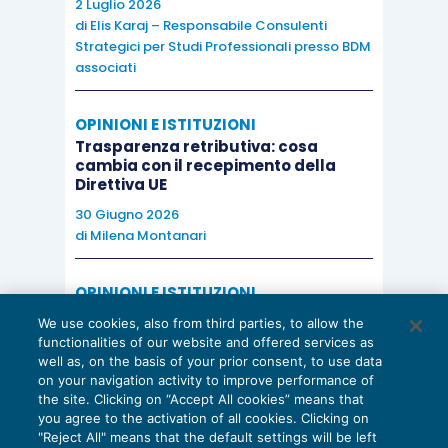
2 Luglio 2026
di
Elis Karaj – Responsabile Consulenti
Strategici per Studi Professionali presso BDM
associati
OPINIONI E ISTITUZIONI
Trasparenza retributiva: cosa
cambia con il recepimento della
Direttiva UE
30 Giugno 2026
di
Milena Montanari
OPINIONI E ISTITUZIONI
Valorizzare il potenziale dello Studio:
We use cookies, also from third parties, to allow the
una riflessione sul futuro della
functionalities of our website and offered services as
consulenza del lavoro
well as, on the basis of your prior consent, to use data
on your navigation activity to improve performance of
15 Giugno 2026
the site. Clicking on “Accept All cookies” means that
di
Milena Montanari
you agree to the activation of all cookies. Clicking on
"Reject All" means that the default settings will be left