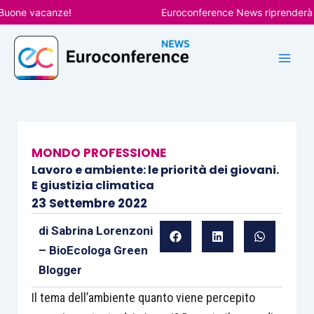
Vai
one vacanze!
Euroconference News riprenderà le pu
al
contenuto
MONDO PROFESSIONE
Lavoro e ambiente: le priorità dei giovani.
E giustizia climatica
23 Settembre 2022
di
Sabrina Lorenzoni
– BioEcologa Green
Blogger
Il tema dell’ambiente quanto viene percepito