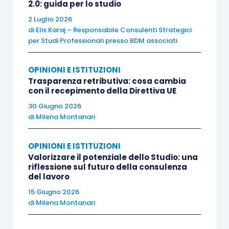
2.0: guida per lo studio
consigli da inoltrare al Governo su cosa i giovani
2 Luglio 2026
vedono come importante per convivere con il
di
Elis Karaj – Responsabile Consulenti Strategici
clima che cambia. Tra le domande proposte, si
per Studi Professionali presso BDM associati
legge parte della lettera di una giovane
ambasciatrice per il clima.
OPINIONI E ISTITUZIONI
Trasparenza retributiva: cosa cambia
con il recepimento della Direttiva UE
Elizabeth Wathuti
ha 27 anni, vive in Kenya e ha
30 Giugno 2026
fondato la
Green Generation Iniziative
per far
di
Milena Montanari
crescere tra i giovani l’amore per la natura e
l’attenzione per l’ambiente che ci circonda.
OPINIONI E ISTITUZIONI
Valorizzare il potenziale dello Studio: una
riflessione sul futuro della consulenza
Elizabeth esorta i Governi di tutto il mondo ad
del lavoro
affrontare la sfida climatica con compassione e
15 Giugno 2026
coraggio
. L’aumento della temperatura globale,
di
Milena Montanari
come stabilito nell’
Accordo di Parigi
del 2015,