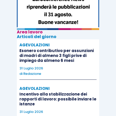
popolo la spingono a chiedere alla prossima
COP27
finanziamenti per riparare le perdite
dovute al cambiamento climatico.
Area lavoro
Articoli del giorno
Ma quello che più preme a Elizabeth e a tutti noi è
la giustizia. La
giustizia climatica
: “
fiducia e
AGEVOLAZIONI
Esonero contributivo per assunzioni
solidarietà per la comunità globale, per risolvere
di madri di almeno 3 figli prive di
insieme le crisi della natura e del clima
”.
impiego da almeno 6 mesi
31 Luglio 2026
di
Redazione
Cosa significa giustizia climatica? Leggi il
glossario ambientale scritto da Michela Poles
,
AGEVOLAZIONI
divulgatrice ambientale, ufficio stampa e
Incentivo alla stabilizzazione dei
copywriter e contributor del blog LeROSA.
rapporti di lavoro: possibile inviare le
istanze
31 Luglio 2026