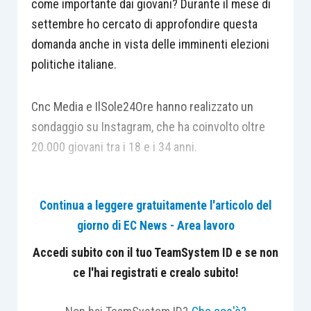
come importante dai giovani? Durante il mese di
settembre ho cercato di approfondire questa
domanda anche in vista delle imminenti elezioni
politiche italiane.
Cnc Media e IlSole24Ore hanno realizzato un
sondaggio su Instagram, che ha coinvolto oltre
20.000 giovani tra i 18 e i 34 anni.
In questo
post
non parlo di politica, ma do solo un
Continua a leggere gratuitamente l'articolo del
dato iniziale a tale proposito.
giorno di EC News - Area lavoro
Secondo il sondaggio, la fiducia nella politica
Accedi subito con il tuo TeamSystem ID e se non
sembra essere ai minimi storici tra gli
under
35,
ce l'hai registrati e crealo subito!
tanto che solo l’1% degli intervistati dichiara di