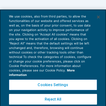
We use cookies, also from third parties, to allow the
functionalities of our website and offered services as
well as, on the basis of your prior consent, to use data
on your navigation activity to improve performance of
the site. Clicking on “Accept All cookies” means that
you agree to the activation of all cookies. Clicking on
"Reject All" means that the default settings will be left
unchanged and, therefore, browsing will continue
without cookies or other tracking tools other than
technical To check the categories of cookies, configure
or change your cookie preferences, please click on
Cookie Preferences. For more information about
Privacy Policy
cookies, please see our Cookie Policy.
More
Cookie Policy
information
Euroconference NEWS è una testata registrata al Tribunale di Milano Reg. n. 8556/2026
Cookies Settings
Direttore responsabile Sandro Cerato
Copyright 2016 ©
Gruppo Euroconference S.p.A.
v2.32.4
Reject All
Piazza Luigi Einaudi, 10N01 - 20124 Milano - info@ecnews.it