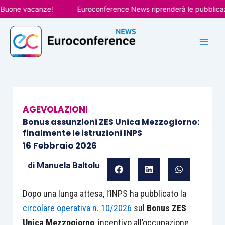
Vai
e vacanze!
Euroconference News riprenderà le pubblicazioni i
al
contenuto
AGEVOLAZIONI
Bonus assunzioni ZES Unica Mezzogiorno:
finalmente le istruzioni INPS
16 Febbraio 2026
di
Manuela Baltolu
Dopo una lunga attesa, l’INPS ha pubblicato la
circolare operativa n. 10/2026
sul
Bonus ZES
Unica Mezzogiorno
, incentivo all’occupazione