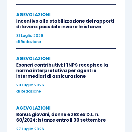
dall’avanzamento dell’iniziativa di formazione, di
AGEVOLAZIONI
importo non superiore al 50% dell’importo
Incentivo alla stabilizzazione dei rapporti
complessivo delle agevolazioni concesse, previa
di lavoro: possibile inviare le istanze
presentazione di fideiussione o polizza
31 Luglio 2026
fideiussoria.
di
Redazione
AGEVOLAZIONI
Gli allegati al Decreto 26 gennaio 2026
Esoneri contributivi: l’INPS recepisce la
contengono:
norma interpretativa per agenti e
intermediari di assicurazione
28 Luglio 2026
le iniziative di formazione del personale
di
Redazione
ammissibili alle agevolazioni del decreto
del Ministro delle imprese e del made in
AGEVOLAZIONI
Italy 4 settembre 2025 devono avere
Bonus giovani, donne e ZES ex D.L. n.
come oggetto uno o più delle seguenti
60/2024: istanze entro il 30 settembre
tematiche (allegato 1);
27 Luglio 2026