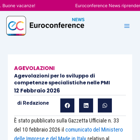
Vai
uone vacanze!
Euroconference News riprenderà le p
al
contenuto
AGEVOLAZIONI
Agevolazioni per lo sviluppo di
competenze specialistiche nelle PMI
12 Febbraio 2026
di
Redazione
È stato pubblicato sulla Gazzetta Ufficiale n. 33
del 10 febbraio 2026 il
comunicato del Ministero
delle Imprese e del Made in Italy
relativo al