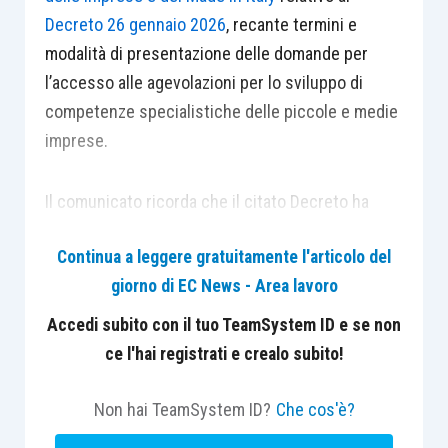
Decreto 26 gennaio 2026
, recante termini e
modalità di presentazione delle domande per
l’accesso alle agevolazioni per lo sviluppo di
competenze specialistiche delle piccole e medie
imprese.
Il comunicato ricorda che il citato Decreto ha
definito termini e modalità di presentazione delle
Continua a leggere gratuitamente l'articolo del
domande per l’accesso alle agevolazioni volte a
giorno di EC News - Area lavoro
promuovere la selezione di iniziative
imprenditoriali finalizzate all’acquisizione di
Accedi subito con il tuo TeamSystem ID e se non
percorsi di formazione diretti a sviluppare o a
ce l'hai registrati e crealo subito!
consolidare competenze del personale
nell’ambito della transizione tecnologica, digitale
Non hai TeamSystem ID?
Che cos'è?
e verde, di cui all’art. 1, D.M. 4 settembre 2025,