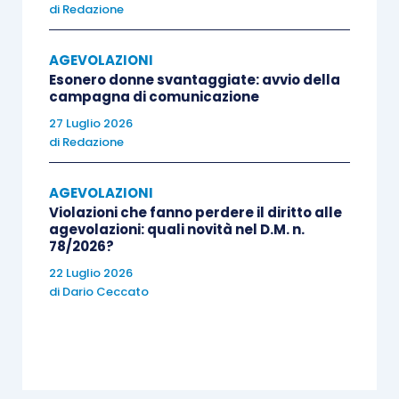
di
Redazione
i criteri di valutazione e punteggi
assegnabili alle domande di agevolazione
AGEVOLAZIONI
per la determinazione della graduatoria di
Esonero donne svantaggiate: avvio della
accesso alla fase istruttoria (allegato 2);
campagna di comunicazione
le tariffe orarie regionali da utilizzare per
27 Luglio 2026
di
Redazione
la determinazione e la rendicontazione
delle spese ammissibili (allegato 3);
AGEVOLAZIONI
l’elenco degli oneri informativi previsti dal
Violazioni che fanno perdere il diritto alle
D.M. 4 settembre 2025 e dal Decreto
agevolazioni: quali novità nel D.M. n.
78/2026?
Direttoriale in oggetto (allegato 4).
22 Luglio 2026
di
Dario Ceccato