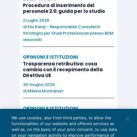
Procedura di inserimento del
personale 2.0: guida per lo studio
2 Luglio 2026
di
Elis Karaj – Responsabile Consulenti
Strategici per Studi Professionali presso BDM
associati
OPINIONI E ISTITUZIONI
Trasparenza retributiva: cosa
cambia con il recepimento della
Direttiva UE
30 Giugno 2026
di
Milena Montanari
OPINIONI E ISTITUZIONI
Valorizzare il potenziale dello Studio:
We use cookies, also from third parties, to allow the
una riflessione sul futuro della
functionalities of our website and offered services as
consulenza del lavoro
well as, on the basis of your prior consent, to use data
on your navigation activity to improve performance of
15 Giugno 2026