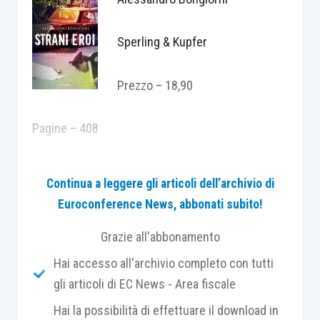
Sperling & Kupfer
Prezzo – 18,90
Pagine – 408
L’Italia è ormai da molti anni dilaniata dalla
Continua a leggere gli articoli dell’archivio di
violenza terrorista, che il 16 marzo 1978
Euroconference News, abbonati subito!
raggiunge il suo culmine in una strada secondaria
di Roma, via Fani, dove un commando delle Brigate
Grazie all'abbonamento
Rosse rapisce il presidente della Democrazia
Hai accesso all'archivio completo con tutti
Cristiana, Aldo Moro, e massacra i cinque uomini
gli articoli di EC News - Area fiscale
della sua scorta. È l’episodio più drammatico della
Hai la possibilità di effettuare il download in
storia dell’Italia repubblicana. Sono momenti