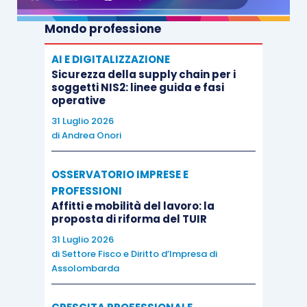
cui era stato richiamato a Roma».
Mondo professione
AI E DIGITALIZZAZIONE
Sicurezza della supply chain per i
Il veleno dei ricordi
soggetti NIS2: linee guida e fasi
operative
31 Luglio 2026
Matteo Fontana
di
Andrea Onori
Feltrinelli
OSSERVATORIO IMPRESE E
PROFESSIONI
Affitti e mobilità del lavoro: la
Prezzo – 18,00
proposta di riforma del TUIR
31 Luglio 2026
Pagine – 320
di
Settore Fisco e Diritto d’Impresa di
Assolombarda
Chi racconta non ha più memoria. Nessun