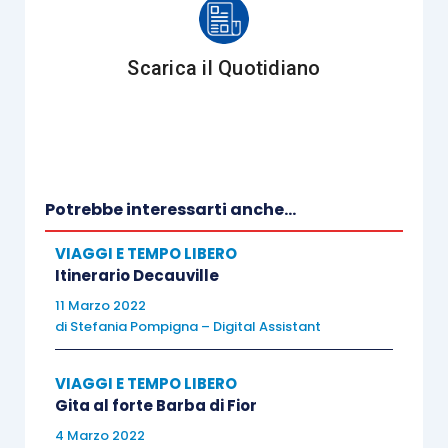
desiderio, di contraddizioni e paure, i cui destini
finiranno per intrecciarsi nel grande, tragico
Scarica il Quotidiano
imbroglio che è l’Italia degli anni Settanta, dove
niente è mai quello che sembra.
Potrebbe interessarti anche...
Donne e potere
VIAGGI E TEMPO LIBERO
Itinerario Decauville
Mary Beard
11 Marzo 2022
di
Stefania Pompigna – Digital Assistant
Mondadori
VIAGGI E TEMPO LIBERO
Gita al forte Barba di Fior
Prezzo – 15,00
4 Marzo 2022