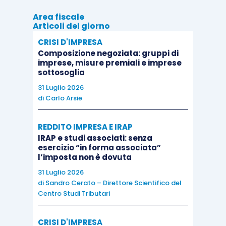
alterità della loro voce, «differente» e per questo
Area fiscale
foriera di una diversa concezione del mondo, si
Articoli del giorno
avverte ancora l’eco di quel pericolo che il mondo
CRISI D'IMPRESA
greco paventava, quando, nelle figure tragiche di
Composizione negoziata: gruppi di
Medea, di Antigone o di Clitennestra – per citarne
imprese, misure premiali e imprese
sottosoglia
solo alcune -, scorgeva una reale minaccia per la
31 Luglio 2026
polis
, la comunità, l’ordine costituito.
di
Carlo Arsie
REDDITO IMPRESA E IRAP
IRAP e studi associati: senza
esercizio “in forma associata”
Il monastero delle ombre perdute
l’imposta non è dovuta
31 Luglio 2026
Marcello Simoni
di
Sandro Cerato – Direttore Scientifico del
Centro Studi Tributari
Einaudi
CRISI D'IMPRESA