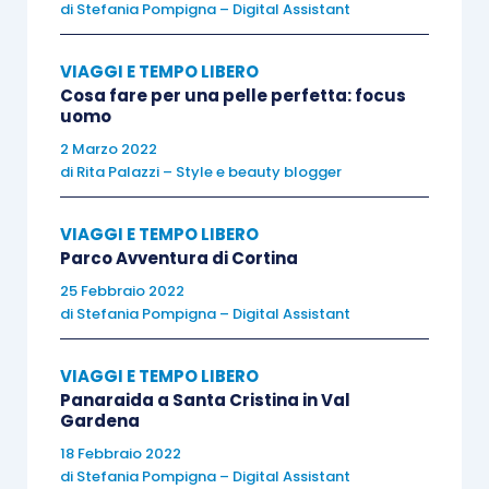
di
Stefania Pompigna – Digital Assistant
Pagine – 112
VIAGGI E TEMPO LIBERO
Cosa fare per una pelle perfetta: focus
Quando nell’
Odissea
omerica Penelope chiede a
uomo
Femio, l’aedo, di cantare qualcosa di meno triste
2 Marzo 2022
del periglioso ritorno da Troia degli eroi achei,
di
Rita Palazzi – Style e beauty blogger
l’imberbe Telemaco interviene bruscamente,
invitando la madre a rientrare nelle proprie stanze
VIAGGI E TEMPO LIBERO
e ricordandole che «la parola spetta agli uomini».
Parco Avventura di Cortina
Per quanto saggia e matura, Penelope china il
25 Febbraio 2022
di
Stefania Pompigna – Digital Assistant
capo di fronte al figlio e si ritira in silenzio.
All’alba della tradizione letteraria dell’Occidente,
VIAGGI E TEMPO LIBERO
questo è il primo esempio di un uomo che ordina
Panaraida a Santa Cristina in Val
a una donna di tacere e di uscire di scena. Da
Gardena
Aristofane a Ovidio, da Valerio Massimo a
18 Febbraio 2022
Plutarco ne seguiranno altri, a dimostrazione di
di
Stefania Pompigna – Digital Assistant