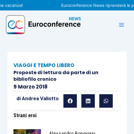
Vai
acanze!
Euroconference News riprenderà le pubblic
al
contenuto
VIAGGI E TEMPO LIBERO
Proposte di lettura da parte di un
bibliofilo cronico
9 Marzo 2018
di
Andrea Valiotto
Strani eroi
Alessandro Bongiorni