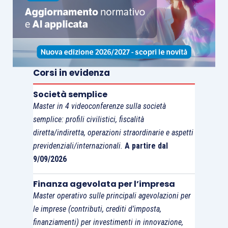
Cagnolo Alfieri, inizia l’inchiesta prendendo
contatti con la famiglia di Leonora, e subito
comprende che il terreno su cui dovrà muoversi
è parecchio scivoloso. Questa, infatti, è figlia di
Corsi in evidenza
Adriana Basile, celebre cantante e sorella del
grande scrittore napoletano Giambattista, che a
Società semplice
causa di una fiaba finisce con l’essere
Master in 4 videoconferenze sulla società
pericolosamente coinvolto nella vicenda. A
semplice: profili civilistici, fiscalità
complicare le cose, il «circolo delle donne
diretta/indiretta, operazioni straordinarie e aspetti
cantanti» raccolto intorno a Adriana e la sorella di
previdenziali/internazionali.
A partire dal
9/09/2026
quest’ultima, Margherita, un personaggio
enigmatico, dai molteplici talenti, che per lo
Finanza agevolata per l’impresa
Svampa sembra nutrire un interesse particolare.
Master operativo sulle principali agevolazioni per
«Lo Svampa si avvicinò con passi leggeri e si
le imprese (contributi, crediti d’imposta,
chinò su padre Capiferro per controllarne il
finanziamenti) per investimenti in innovazione,