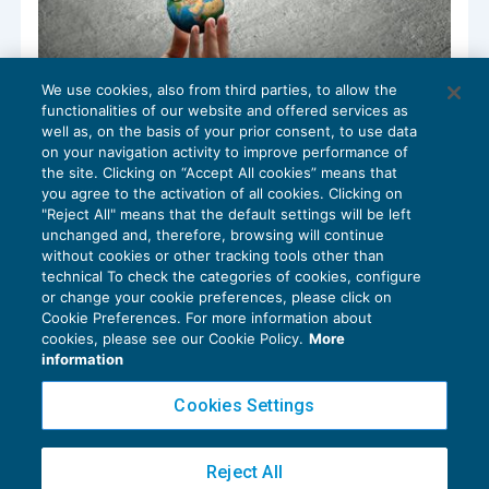
We use cookies, also from third parties, to allow the
Semplificati per cassa con detrazione
functionalities of our website and offered services as
collegata al pagamento
well as, on the basis of your prior consent, to use data
on your navigation activity to improve performance of
AGEVOLAZIONI
24/10/2018
the site. Clicking on “Accept All cookies” means that
di
Sandro Cerato – Direttore Scientifico del Centro
you agree to the activation of all cookies. Clicking on
Studi Tributari
"Reject All" means that the default settings will be left
unchanged and, therefore, browsing will continue
without cookies or other tracking tools other than
technical To check the categories of cookies, configure
or change your cookie preferences, please click on
Cookie Preferences. For more information about
cookies, please see our Cookie Policy.
More
information
Cookies Settings
Reject All