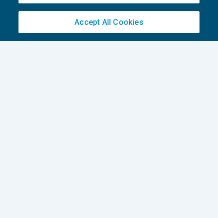
Accept All Cookies
Le novità 2018 sulla detrazione per
interventi di risparmio energetico
AGEVOLAZIONI
10/02/2018
di
Luca Mambrin
1
2
Privacy Policy
Cookie Policy
Euroconference NEWS è una testata registrata al Tribunale di Milano Reg. n. 8556/2026