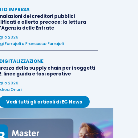
SI D'IMPRESA
alazioni dei creditori pubblici
ificati e allerta precoce: la lettura
l’Agenzia delle Entrate
uglio 2026
igi Ferrajoli
e
Francesco Ferrajoli
E DIGITALIZZAZIONE
rezza della supply chain per i soggetti
: linee guida e fasi operative
uglio 2026
drea Onori
Vedi tutti gli articoli di EC News