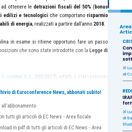
 ad ottenere le
detrazioni fiscali del 50%
(
bonus
i edilizi e tecnologici
che comportano
risparmio
abili di energia
, realizzati a partire dall’anno
2018
.
Area
Artic
CRI
plina in esame si ritiene opportuno fare un passo
Com
posizioni che sono state introdotte con la
Legge di
imp
sot
31 L
di
Ca
o 1, comma 3, L. 205/2017
), infatti, è stato previsto
 gli interventi di riqualificazione energetica degli
RED
archivio di Euroconference News, abbonati subito!
li interventi di
ristrutturazione edilizia
per i quali
IRAP
oni fiscali del 50%
devono essere oggetto di
for
e all'abbonamento
fine di effettuare il monitoraggio e la valutazione del
31 L
 tutti gli articoli di EC News - Area fiscale
di
Sa
della realizzazione degli interventi di cui al presente
Studi
nload in pdf di tutti gli articoli di EC News - Area
o
in materia di detrazioni fiscali per la
riqualificazione