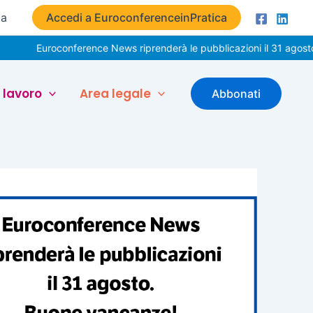
ta
Accedi a EuroconferenceinPratica
roconference News riprenderà le pubblicazioni il 31 agosto. Buone 
 lavoro
Area legale
Abbonati