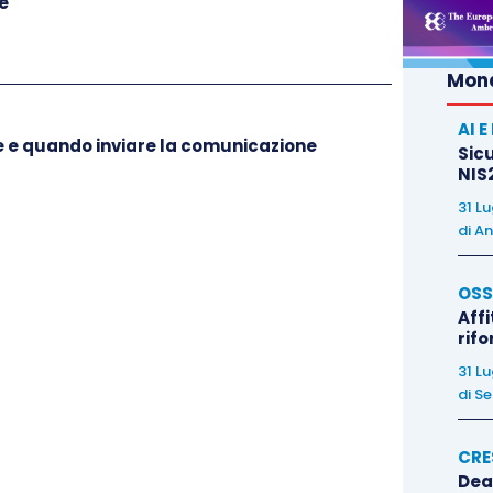
e
amenti comprensivi di infissi
(riduzione della
comprensivi di infissi
delimitanti gli ambienti
Mond
reddi);
AI 
tazioni delle strutture opache
(riduzione della
me e quando inviare la comunicazione
Sicu
ache verticali
ovvero che delimitano gli ambienti
NIS2
i freddi e dal terreno; riduzione della trasmittanza
31 L
di
An
ali
e inclinate che delimitano gli ambienti riscaldati
eddi; riduzione della trasmittanza termica
OSS
mbienti riscaldati con l’esterno, i vani freddi e il
Affi
rif
i impianti tecnologici
(installazione
di collettori
31 L
di
Se
a calda sanitaria e/o riscaldamento ambienti;
 di calore con
caldaie a condensazione
per
CRE
sola produzione di acqua calda per una pluralità di
Dea
to dell’impianto; sostituzione di generatori di