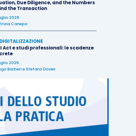
uation, Due Diligence, and the Numbers
ind the Transaction
uglio 2026
trizia Canepa
E DIGITALIZZAZIONE
I Act e studi professionali: le scadenze
crete
uglio 2026
ego Barberi
e
Stefano Dovier