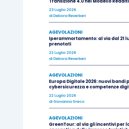
Transizione 4.0 nel Modello Reddit
dell’inquinamento acustico
;
23 Luglio 2026
gli interventi effettuati per il 
di
Debora Reverberi
riguardo all’installazione di imp
AGEVOLAZIONI
energia; giova ricordare 
Iperammortamento: al via dal 21 lu
dell’agevolazione
anche in manc
prenotati
sia acquisita idonea documen
22 Luglio 2026
energetici
;
di
Debora Reverberi
gli interventi per l’adozione 
all’esecuzione di opere per la me
AGEVOLAZIONI
Europa Digitale 2026: nuovi bandi pe
gli interventi di
bonifica dall’a
cybersicurezza e competenze digit
infortuni domestici
.
22 Luglio 2026
di
Giovanna Greco
Tra gli interventi che beneficiano del
bo
trasmissione dei dati all’Enea
di quell
AGEVOLAZIONI
ovvero i seguenti:
GreenTour: al via gli incentivi per l