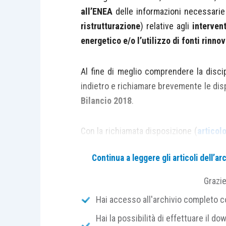
all’ENEA
delle informazioni necessarie
ristrutturazione
) relative agli
intervent
energetico e/o l’utilizzo di fonti rinnov
Al fine di meglio comprendere la disci
indietro e richiamare brevemente le dis
Bilancio 2018
.
Con la richiamata disposizione (
articol
che,
al pari di quanto già stabilito per
Continua a leggere gli articoli dell’
edifici
, anche le informazioni relative ag
è possibile beneficiare delle
detrazi
Grazi
trasmissione telematica all’Enea
(“
Al 
Hai accesso all'archivio completo con
risparmio energetico conseguito a seguito 
Hai la possibilità di effettuare il dow
articolo,
in analogia a quanto già previst