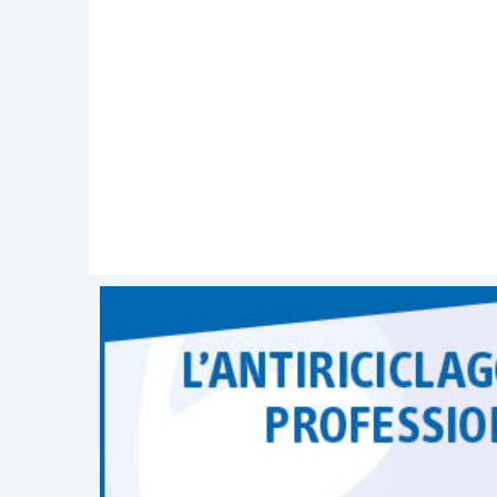
calore con
generatori di c
adeguamento dell’impianto;
pom
eventuale adeguamento dell’im
dell’impianto;
microcogenerator
calore a biomassa
;
sistemi
centralizzati per una plur
termoregolazione e
building
aut
acquisto di elettrodomestici
,
patrimonio edilizio iniziato a d
+
minima prevista A
(ad eccezion
frigoriferi, lavastoviglie, piani
Solo a fronte degli appena richiamati i
termine
di
90 giorni a partire dalla da
interventi la cui data di fine lavori (col