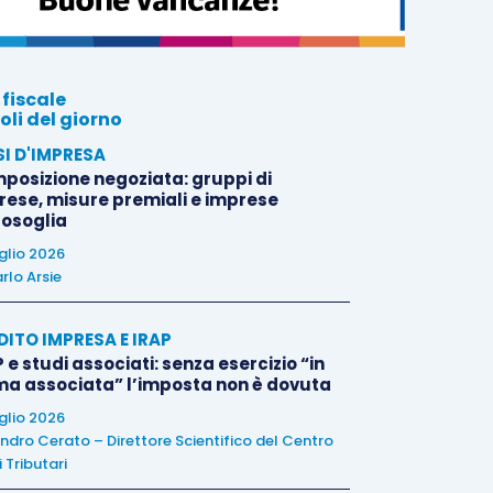
 fiscale
oli del giorno
SI D'IMPRESA
posizione negoziata: gruppi di
rese, misure premiali e imprese
tosoglia
uglio 2026
rlo Arsie
DITO IMPRESA E IRAP
 e studi associati: senza esercizio “in
ma associata” l’imposta non è dovuta
uglio 2026
ndro Cerato – Direttore Scientifico del Centro
 Tributari