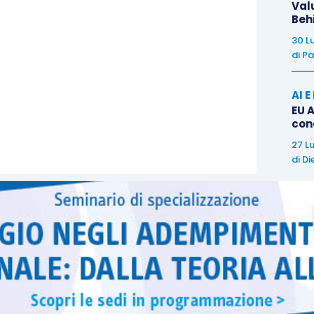
Val
Beh
alore ad aria a condensazione
ed eventuale
pe di calore
per climatizzazione degli ambienti ed
30 L
di
Pa
pianto;
sistemi ibridi
ed eventuale adeguamento
i
;
scaldacqua a pompa di calore
;
generatori di
AI 
 di contabilizzazione del calore
negli impianti
EU A
alità di utenze; installazione di
sistemi di
con
omation
;
impianti fotovoltaici
);
27 L
di
Di
 se collegati ad un intervento di recupero del
ecorrere dal 1° gennaio 2017 con
classe energetica
e dei forni la cui classe minima è A) quali:
forni,
 cottura elettrici, lavasciuga, lavatrici.
nterventi, pertanto, l’invio deve avvenire entro il
ta di ultimazione dei lavori
o del collaudo. Per gli
laudo) è compresa tra il 01.01.2018 e il 21.11.2018 il