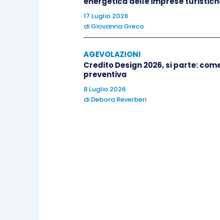
energetica delle imprese turistich
17 Luglio 2026
interventi riguardanti serr
di
Giovanna Greco
trasmittanza dei
serramenti 
riscaldati con l’esterno e i vani f
AGEVOLAZIONI
interventi riguardanti coiben
Credito Design 2026, si parte: co
preventiva
trasmittanza delle
strutture op
8 Luglio 2026
riscaldati dall’esterno, dai van
di
Debora Reverberi
delle
strutture opache orizzont
dall’esterno e dai vani fr
dei
pavimenti
delimitanti gli a
terreno);
installazione o sostituzione d
solari
per produzione di acqu
sostituzione di generatori
riscaldamento ambienti o per la 
utenze ed eventuale adeguamen