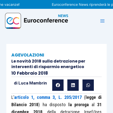
Vai
acanze!
Euroconference News riprenderà le pubbli
al
contenuto
AGEVOLAZIONI
Le novità 2018 sulla detrazione per
interventi di risparmio energetico
10 Febbraio 2018
di
Luca Mambrin
L’
articolo 1, comma 3, L. 205/2017
(
legge di
Bilancio 2018
) ha disposto
la proroga
al
31
dicembre 2018
della detrazione Irpef/Ires