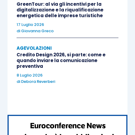
GreenTour: al via gli incentivi per la
beneficiare della detrazione gli interventi
digitalizzazione e la riqualificazione
energetica delle imprese turistiche
in oggetto devono condurre a un
17 Luglio 2026
risparmio di energia primaria (PES), come
di
Giovanna Greco
definito all’allegato III del D.M. 04.08.2011,
pari almeno al 20%;
AGEVOLAZIONI
per le spese sostenute per
l’acquisto e
Credito Design 2026, si parte: come e
posa in opera di generatori d’aria calda a
quando inviare la comunicazione
preventiva
condensazione
.
8 Luglio 2026
di
Debora Reverberi
Ampliato anche
l’ambito soggettivo
di
applicazione dell’agevolazione. Le detrazioni in
esame sono infatti oggi usufruibili anche:
dagli
Istituti autonomi per le case
popolari
, comunque denominati;