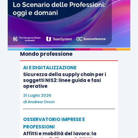
interventi di
riqualificazione
globale
€
Mondo professione
€ 100.000
energetica di
181.818,18
edifici
AI E DIGITALIZZAZIONE
Sicurezza della supply chain per i
esistenti
soggetti NIS2: linee guida e fasi
operative
31 Luglio 2026
di
Andrea Onori
OSSERVATORIO IMPRESE E
PROFESSIONI
interventi
Affitti e mobilità del lavoro: la