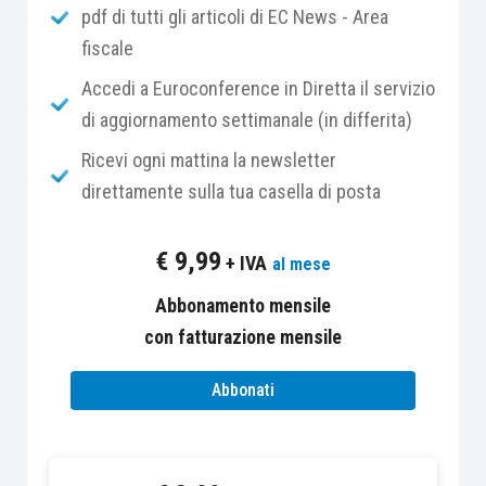
pdf di tutti gli articoli di EC News - Area
con impianti dotati di generatori di calore
fiscale
alimentati da biomasse combustibili, fino
a un valore massimo della detrazione di
Accedi a Euroconference in Diretta il servizio
30.000 euro;
di aggiornamento settimanale (in differita)
Ricevi ogni mattina la newsletter
Sono previste invece
aliquote diversificate
per
direttamente sulla tua casella di posta
quanto riguarda la sostituzione di
impianti di
climatizzazione
invernale
; in particolare per le
€
9,99
+ IVA
al mese
spese sostenute dal
1° gennaio 2018
la
detrazione spetta:
Abbonamento mensile
con fatturazione mensile
nella misura del
50%
per gli interventi di
Abbonati
sostituzione
di
impianti di
climatizzazione invernale
con
impianti
dotati di caldaie a condensazione con