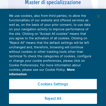
sostituzione di
We use cookies, also from third parties, to allow the
impianti di
functionalities of our website and offered services as
climatizzazione
well as, on the basis of your prior consent, to use data
on your navigation activity to improve performance of
invernale con
the site. Clicking on “Accept All cookies” means that
impianti dotati
€
you agree to the activation of all cookies. Clicking on
€ 30.000
"Reject All" means that the default settings will be left
di pompe di
54.545,45
unchanged and, therefore, browsing will continue
calore ad alta
without cookies or other tracking tools other than
technical To check the categories of cookies, configure
efficienza o
or change your cookie preferences, please click on
con impianti
Cookie Preferences. For more information about
Privacy Policy
cookies, please see our Cookie Policy.
More
geotermici
Cookie Policy
information
Euroconference NEWS è una testata registrata al Tribunale di Milano Reg. n. 8556/2026
Cookies Settings
Direttore responsabile Sandro Cerato
Copyright 2016 ©
Gruppo Euroconference S.p.A.
v2.32.4
Reject All
Piazza Luigi Einaudi, 10N01 - 20124 Milano - info@ecnews.it
acquisto e