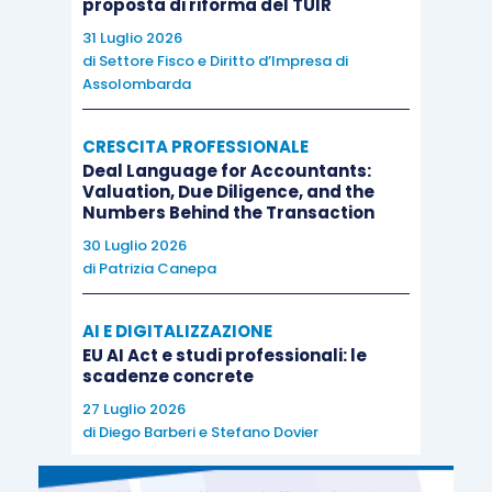
sull’involucro
proposta di riforma del TUIR
degli edifici per
31 Luglio 2026
€
di
Settore Fisco e Diritto d’Impresa di
la riduzione
€ 60.000
109.090,90
Assolombarda
della
trasmittanza
CRESCITA PROFESSIONALE
termica
Deal Language for Accountants:
Valuation, Due Diligence, and the
Numbers Behind the Transaction
30 Luglio 2026
di
Patrizia Canepa
AI E DIGITALIZZAZIONE
installazione di
EU AI Act e studi professionali: le
scadenze concrete
pannelli solari
€
27 Luglio 2026
per la
€ 60.000
109.090,90
di
Diego Barberi
e
Stefano Dovier
produzione di
acqua calda