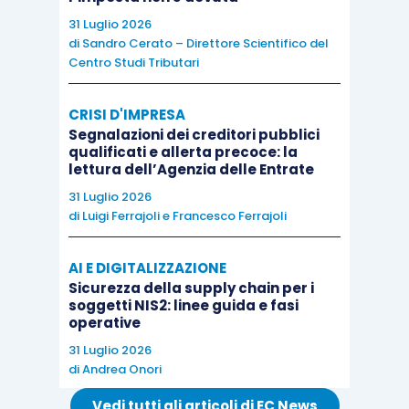
31 Luglio 2026
sostanzialmente modificato la detrazione
di
Sandro Cerato – Direttore Scientifico del
prevista per gli interventi
su parti comuni
Centro Studi Tributari
condominiali
, già riconosciuta dalla Finanziaria
2017 per le spese sostenute fino al
31 dicembre
CRISI D'IMPRESA
2021.
Segnalazioni dei creditori pubblici
qualificati e allerta precoce: la
lettura dell’Agenzia delle Entrate
In particolare, il
comma 2-quater D.L. 63/2013
31 Luglio 2026
prevede che per le spese sostenute dal
1°
di
Luigi Ferrajoli
e
Francesco Ferrajoli
gennaio 2017 al 31 dicembre 2021
:
AI E DIGITALIZZAZIONE
Sicurezza della supply chain per i
la
detrazione
spetta nella misura del
70%
soggetti NIS2: linee guida e fasi
nel caso in cui gli interventi interessano
operative
l’involucro dell’edificio con un’
incidenza
31 Luglio 2026
di
Andrea Onori
superiore al 25%
della superficie
disperdente lorda dell’edificio medesimo;
Vedi tutti gli articoli di EC News