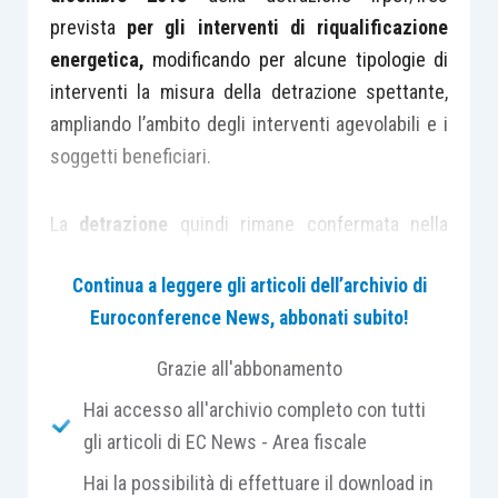
prevista
per gli interventi di riqualificazione
energetica,
modificando per alcune tipologie di
interventi la misura della detrazione spettante,
ampliando l’ambito degli interventi agevolabili e i
soggetti beneficiari.
La
detrazione
quindi rimane confermata nella
misura del
65%
per la
generalità degli interventi
Continua a leggere gli articoli dell’archivio di
previsti
, mentre è
ridotta al 50%
per le spese,
Euroconference News, abbonati subito!
sostenute dal
1° gennaio 2018
, relative agli
interventi di
acquisto e posa in opera
di:
Grazie all'abbonamento
Hai accesso all'archivio completo con tutti
finestre comprensive di infissi
;
gli articoli di EC News - Area fiscale
schermature solari
;
Hai la possibilità di effettuare il download in
impianti di climatizzazione invernale