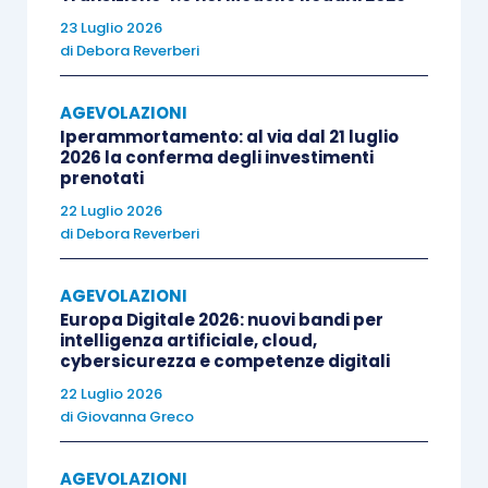
interventi di sostituzione di impianti di
23 Luglio 2026
climatizzazione invernale con impianti dotati di
di
Debora Reverberi
caldaie a condensazione
con
efficienza
inferiore alla classe A di prodotto.
AGEVOLAZIONI
Iperammortamento: al via dal 21 luglio
2026 la conferma degli investimenti
La norma, come modificata dalla
legge di Bilancio
prenotati
2018
, prevede poi
nuovi interventi
sui quali è
22 Luglio 2026
possibile beneficiare della detrazione del
65%
:
di
Debora Reverberi
per
l’acquisto e la posa in opera
di
AGEVOLAZIONI
Europa Digitale 2026: nuovi bandi per
micro-cogeneratori in sostituzione di
intelligenza artificiale, cloud,
impianti esistenti, per le spese sostenute
cybersicurezza e competenze digitali
dal 1° gennaio 2018 al 31 dicembre 2018,
22 Luglio 2026
di
Giovanna Greco
fino a
un valore massimo della
detrazione di 100.000
euro (limite di
AGEVOLAZIONI
spesa pari ad euro 153.846). Per poter