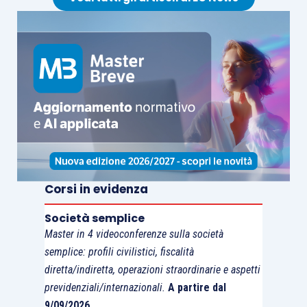
la medesima detrazione spetta nella
misura del
75%
, se gli interventi sono
finalizzati a migliorare la prestazione
energetica invernale ed estiva e se
conseguono almeno la
qualità media
definita dal
M. 26.06.2015
.
Per tali interventi viene previsto un
limite
massimo di spesa
non superiore ad euro 40.000
Corsi in evidenza
moltiplicato per il numero delle unità immobiliari
che compongono l’edificio;
la sussistenza delle
Società semplice
condizioni previste
per poter beneficiare delle
Master in 4 videoconferenze sulla società
aliquote di detrazione potenziale al
70% e al 75%
semplice: profili civilistici, fiscalità
deve essere
asseverata
da
professionisti
diretta/indiretta, operazioni straordinarie e aspetti
previdenziali/internazionali.
A partire dal
abilitati
mediante l’attestazione della
9/09/2026