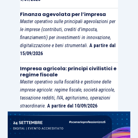
prestazione energetica degli edifici di cui al
D.M.
26.06.2015
.
Finanza agevolata per l’impresa
Master operativo sulle principali agevolazioni per
le imprese (contributi, crediti d’imposta,
finanziamenti) per investimenti in innovazione,
digitalizzazione e beni strumentali.
A partire dal
15/09/2026
LIMITE DI
Impresa agricola: principi civilistici e
SPESA
regime fiscale
DETRAZIONE
Master operativo sulla fiscalità e gestione delle
imprese agricole: regime fiscale, società agricole,
Detrazione
MASSIMA
tassazione redditi, IVA, agriturismo, operazioni
55%
TIPOLOGIA DI
straordinarie.
A partire dal 10/09/2026
INTERVENTO
fino al
5/06/2013