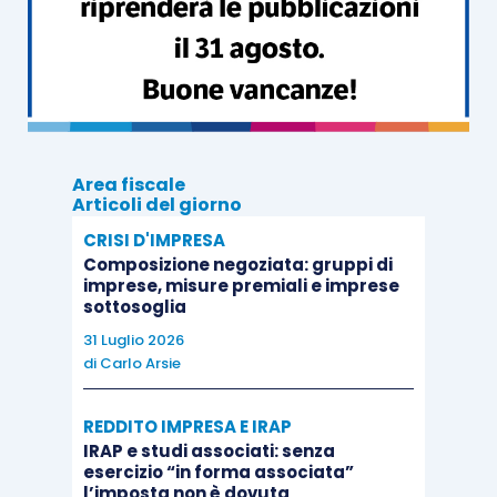
dagli
enti aventi le stesse finalità sociali
dei predetti istituti, istituiti nella forma di
società che rispondono ai requisiti della
legislazione europea in materia di
in
house providing
e che siano costituiti e
operanti alla data del 31.12.2013, per
Area fiscale
Articoli del giorno
interventi realizzati su immobili, di loro
CRISI D'IMPRESA
proprietà ovvero gestiti per conto dei
Composizione negoziata: gruppi di
comuni, adibiti ad edilizia residenziale
imprese, misure premiali e imprese
pubblica;
sottosoglia
dalle
cooperative di abitazione
a
31 Luglio 2026
di
Carlo Arsie
proprietà indivisa
per interventi realizzati
su immobili dalle stesse posseduti e
REDDITO IMPRESA E IRAP
assegnati in godimento ai propri soci.
IRAP e studi associati: senza
esercizio “in forma associata”
l’imposta non è dovuta
La
legge di Bilancio 2018
non ha invece