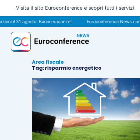
Vai
Visita il sito Euroconference e scopri tutti i servizi
al
contenuto
oni il 31 agosto. Buone vacanze!
Euroconference News riprend
Area fiscale
Tag: risparmio energetico