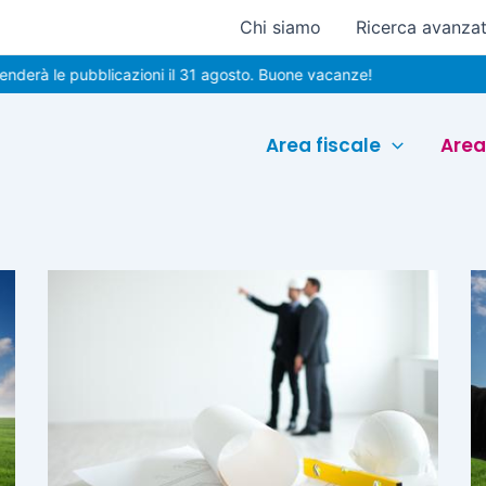
Chi siamo
Ricerca avanza
erà le pubblicazioni il 31 agosto. Buone vacanze!
Area fiscale
Area
Pagina
Pagina