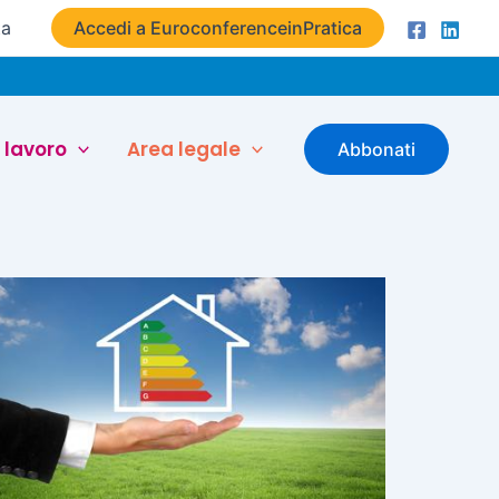
ta
Accedi a EuroconferenceinPratica
 lavoro
Area legale
Abbonati