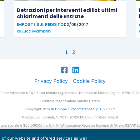
Detrazioni per interventi edilizi: ultimi
chiarimenti delle Entrate
IMPOSTE SUL REDDITO
02/05/2017
di
Luca Mambrin
1
2
Privacy Policy
Cookie Policy
Euroconference NEWS è una testata registrata al Tribunale di Milano Reg. n. 8556/2026
Direttore responsabile Sandro Cerato
Copyright 2016 ©
Gruppo Euroconference S.p.A.
v2.32.2
Piazza Luigi Einaudi, 10N01 - 20124 Milano - info@ecnews.it
tale Sociale € 300.000,00 i.v. C.F. P.IVA Iscrizione Registro Imprese di Milano 027761
es of our website and offered services as well