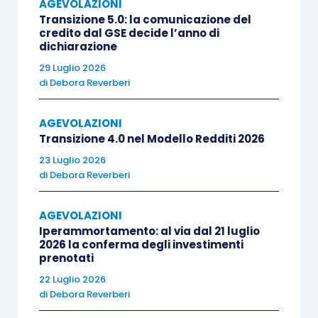
AGEVOLAZIONI
meccanismi di efficienza energetica,
Transizione 5.0: la comunicazione del
nonché i gestionali acquistati insieme ad
credito dal GSE decide l’anno di
dichiarazione
essi;
29 Luglio 2026
consente,
per impianti fotovoltaici
di
Debora Reverberi
dotati di alcune tipologie di moduli
, la
maggiorazione del costo sostenuto ai fini
AGEVOLAZIONI
agevolativi (è ammissibile un
costo pari
Transizione 4.0 nel Modello Redditi 2026
al 120% e al 140%
rispettivamente per
23 Luglio 2026
quelli previsti all’
articolo 12, comma 1,
di
Debora Reverberi
lettere b) e c), D.L. 181/2023
);
AGEVOLAZIONI
è cumulabile con altre agevolazioni
Iperammortamento: al via dal 21 luglio
aventi ad oggetto i medesimi costi, ad
2026 la conferma degli investimenti
eccezione del credito d’imposta per
prenotati
investimenti nella ZES unica (ex
articolo
22 Luglio 2026
di
Debora Reverberi
16, D.L. 124/2023
) e del credito d’imposta