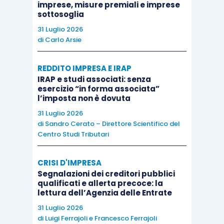
imprese, misure premiali e imprese
processo (almeno pari al 5%) o di stabilimento
sottosoglia
produttivo in Italia (almeno pari al 3%),
che non è
31 Luglio 2026
frequentemente riscontrabile
: l’incentivo sarà
di
Carlo Arsie
tendenzialmente più accessibile per
gli
investimenti di sostituzione
, rispetto agli
REDDITO IMPRESA E IRAP
investimenti finalizzati all’aumento della capacità
IRAP e studi associati: senza
esercizio “in forma associata”
produttiva,
all’internalizzazione di processi o
l’imposta non è dovuta
alla diversificazione
.
31 Luglio 2026
di
Sandro Cerato – Direttore Scientifico del
Centro Studi Tributari
Il tema attualmente più dibattuto riguarda la
modalità di calcolo della riduzione dei consumi
CRISI D'IMPRESA
energetici, in relazione al parametro storico di
Segnalazioni dei creditori pubblici
riferimento, “
i consumi energetici registrati
qualificati e allerta precoce: la
lettura dell’Agenzia delle Entrate
nell
’esercizio precedente a quello di avvio degli
31 Luglio 2026
investimenti
”, alla definizione di
“scenari
di
Luigi Ferrajoli
e
Francesco Ferrajoli