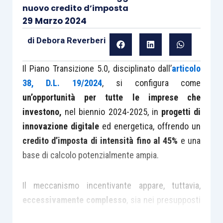
nuovo credito d’imposta
29 Marzo 2024
di
Debora Reverberi
Il Piano Transizione 5.0, disciplinato dall’
articolo
38, D.L. 19/2024
, si configura come
un’opportunità per tutte le imprese che
investono,
nel biennio 2024-2025, in
progetti di
innovazione digitale
ed energetica, offrendo un
credito d’imposta di intensità fino al 45%
e una
base di calcolo potenzialmente ampia.
Il meccanismo incentivante appare, tuttavia,
eccessivamente complesso
, sia nei presupposti
applicativi, sia nell’iter di ottenimento, col rischio