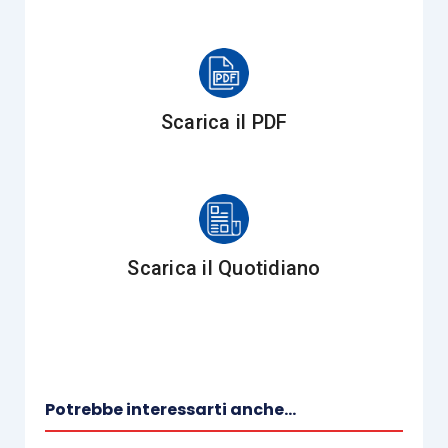
impianti di autoproduzione di energia per
autoconsumo derivante da fonti
rinnovabili e relativi impianti di stoccaggio
dell’energia prodotta, nonché, con
Scarica il PDF
limitazioni, le
spese di formazione
esterna del personale
nelle tecnologie
rilevanti per la transizione digitale ed
energetica dei processi produttivi);
agevola
categorie di software ulteriori
Scarica il Quotidiano
rispetto a quelle dell’
Allegato B
annessi
alla L. 232/2016
, ovvero i software per il
monitoraggio continuo e la
visualizzazione dei consumi energetici
e dell’energia autoprodotta e
Potrebbe interessarti anche...
autoconsumata o quelli che introducono