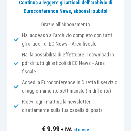
Continua a leggere gli articoli dell’archivio di
di
rivelarsi poco attrattivo
soprattutto per le
Euroconference News, abbonati subito!
Pmi.
Grazie all'abbonamento
In attesa dell’emanazione del decreto attuativo
Hai accesso all'archivio completo con tutti
del Mimit, di concerto col Mef (previsto entro il
gli articoli di EC News - Area fiscale
prossimo 1.4.2024 anche se il termine non è
Hai la possibilità di effettuare il download in
perentorio), si sintetizzano
vantaggi e criticità
pdf di tutti gli articoli di EC News - Area
della nuova agevolazione
.
fiscale
Accedi a Euroconference in Diretta il servizio
di aggiornamento settimanale (in differita)
I vantaggi
Ricevi ogni mattina la newsletter
direttamente sulla tua casella di posta
Il credito d’imposta 5.0 rappresenta
l’evoluzione
potenziata
, in chiave digitale ed energetica,
del
€
9,99
+ IVA
al mese