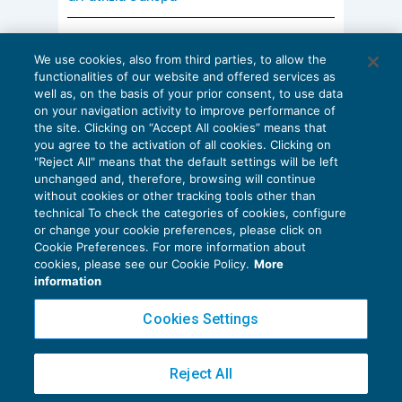
realizzazione
, puntualità e correttezza nella
gestione degli adempimenti,
efficace
AI E DIGITALIZZAZIONE
We use cookies, also from third parties, to allow the
coordinamento delle figure professionali
EU AI Act e studi professionali: le
functionalities of our website and offered services as
scadenze concrete
coinvolte
.
well as, on the basis of your prior consent, to use data
on your navigation activity to improve performance of
27 Luglio 2026
the site. Clicking on “Accept All cookies” means that
di
Diego Barberi
e
Stefano Dovier
you agree to the activation of all cookies. Clicking on
"Reject All" means that the default settings will be left
unchanged and, therefore, browsing will continue
without cookies or other tracking tools other than
technical To check the categories of cookies, configure
or change your cookie preferences, please click on
Cookie Preferences. For more information about
Privacy Policy
cookies, please see our Cookie Policy.
More
Cookie Policy
information
Euroconference NEWS è una testata registrata al Tribunale di Milano Reg. n. 8556/2026
Cookies Settings
Direttore responsabile Sandro Cerato
Copyright 2016 ©
Gruppo Euroconference S.p.A.
v2.32.4
Reject All
Piazza Luigi Einaudi, 10N01 - 20124 Milano - info@ecnews.it