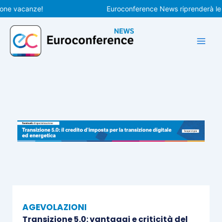
Vai
vacanze!
Euroconference News riprenderà le pubbl
al
contenuto
AGEVOLAZIONI
Transizione 5.0: vantaggi e criticità del