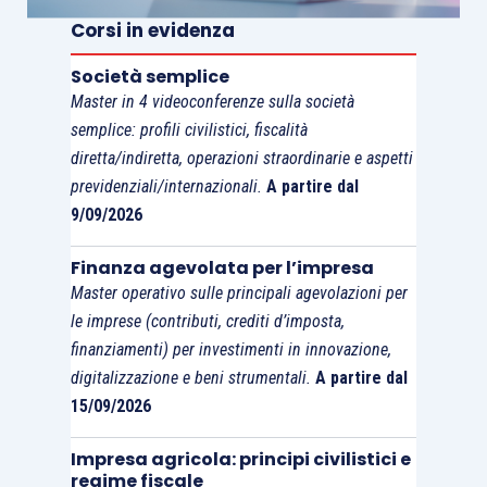
dell’agevolazione, che richiede
il
Corsi in evidenza
coordinamento di svariate figure
Società semplice
professionali
(EGE o ESCo, periti 4.0,
Master in 4 videoconferenze sulla società
revisori legali, formatori qualificati),
semplice: profili civilistici, fiscalità
molteplici comunicazioni al GSE e oneri
diretta/indiretta, operazioni straordinarie e aspetti
documentali
(è richiesta la “dicitura” sulle
previdenziali/internazionali.
A partire dal
fatture, sui documenti di trasporto e gli
9/09/2026
altri documenti inerenti all’investimento);
Finanza agevolata per l’impresa
i
costi di gestione dell’intera pratica tra
Master operativo sulle principali agevolazioni per
certificazioni energetiche
ex ante ed ex
le imprese (contributi, crediti d’imposta,
post, “
attestazione dell
’avvenuta
finanziamenti) per investimenti in innovazione,
interconnessione dei beni al sistema
digitalizzazione e beni strumentali.
A partire dal
aziendale di gestione della produzione o alla
15/09/2026
rete di fornitura, della congruità e della
Impresa agricola: principi civilistici e
pertinenza delle spese sostenute
” e
regime fiscale