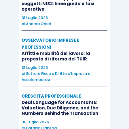
soggetti NIS2: linee guida e fasi
coinvolti e dei formatori qualificati, nonché
operative
meglio specificare
l’iter di ottenimento e la
31 Luglio 2026
funzione delle comunicazioni periodiche al
di
Andrea Onori
GSE.
OSSERVATORIO IMPRESE E
PROFESSIONI
In sintesi, il Piano 5.0 appare
un’opportunità per i
Affitti e mobilità del lavoro: la
progetti finalizzati alla duplice transizione
proposta di riforma del TUIR
digitale ed energetica,
soprattutto in presenza
31 Luglio 2026
di
Settore Fisco e Diritto d’Impresa di
di investimenti “trainati” in impianti di
Assolombarda
autoproduzione di energia da FER e formazione
del personale.
CRESCITA PROFESSIONALE
Deal Language for Accountants:
Valuation, Due Diligence, and the
L’effettivo ottenimento dell’agevolazione
Numbers Behind the Transaction
richiede, tuttavia,
precisione e tempestività di
30 Luglio 2026
progettazione dell’investimento e successiva
di
Patrizia Canepa