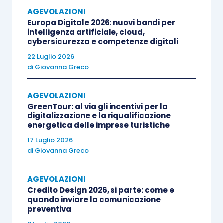
per
investimenti 4.0
(ex
articolo 1,
AGEVOLAZIONI
commi 1051-1063, L. 178/2020
);
Europa Digitale 2026: nuovi bandi per
è caratterizzato da regole di
fruizione
intelligenza artificiale, cloud,
cybersicurezza e competenze digitali
migliorative rispetto al 4.0
,
22 Luglio 2026
contemplando la possibilità di
di
Giovanna Greco
compensazione in F24 anche in unica
soluzione, purché
entro il 31.12.2025
AGEVOLAZIONI
(
oltre tale data
, la quota residua di
GreenTour: al via gli incentivi per la
digitalizzazione e la riqualificazione
credito andrà ripartita in
5 quote annuali
energetica delle imprese turistiche
di pari importo
).
17 Luglio 2026
di
Giovanna Greco
AGEVOLAZIONI
Le criticità
Credito Design 2026, si parte: come e
quando inviare la comunicazione
preventiva
Dal punto di vista operativo la misura agevolativa