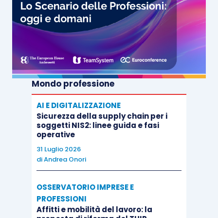
Mondo professione
AI E DIGITALIZZAZIONE
Sicurezza della supply chain per i
soggetti NIS2: linee guida e fasi
operative
31 Luglio 2026
di
Andrea Onori
OSSERVATORIO IMPRESE E
PROFESSIONI
Affitti e mobilità del lavoro: la