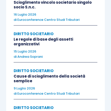
Scioglimento vincolo societario singolo
società prive di tali organi, dove le responsabilità
socio S.n.c.
saranno esclusivamente a carico degli
16 Luglio 2026
amministratori.
di
Euroconference Centro Studi Tributari
Un
DIRITTO SOCIETARIO
ruolo determinante, in fase di
Le regole di base degli assetti
predisposizione e di adeguamento del sistema
organizzativi
organizzativo, amministrativo e contabile, lo
15 Luglio 2026
avranno sicuramente i consulenti d’impresa
i
di
Andrea Soprani
quali dovranno affiancare gli amministratori nel
compito di ridefinire il sistema di gestione, in
DIRITTO SOCIETARIO
Cause di scioglimento della società
funzione della prevenzione della crisi di impresa.
semplice
9 Luglio 2026
L’organo di gestione delle società
nel definire gli
di
Euroconference Centro Studi Tributari
assetti organizzativi anti-crisi,
deve, da un lato,
istituire e configurare il relativo assetto in
DIRITTO SOCIETARIO