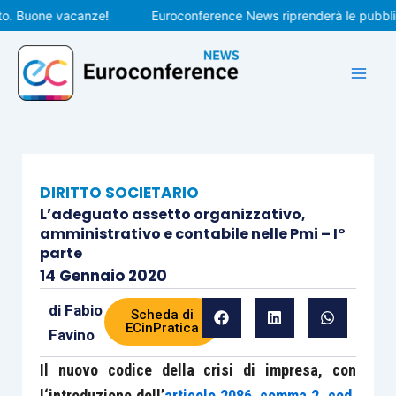
Vai
Buone vacanze!
Euroconference News riprenderà le pubblicazio
al
contenuto
DIRITTO SOCIETARIO
L’adeguato assetto organizzativo,
amministrativo e contabile nelle Pmi – I°
parte
14 Gennaio 2020
di
Fabio
Scheda di
ECinPratica
Favino
Il nuovo codice della crisi di impresa, con
l‘introduzione dell’
articolo 2086, comma 2, cod.