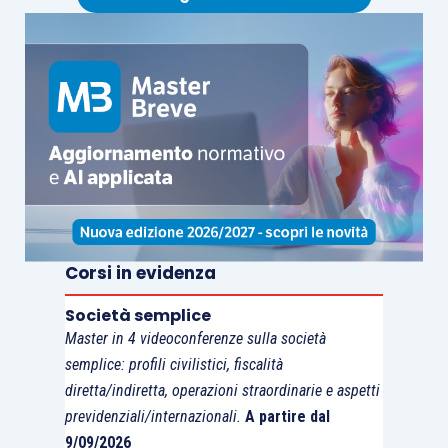
predefinito ma
deve adattarsi alla singola
realtà
. Le strutture organizzative più diffuse
fanno riferimento a modelli di tipo: gerarchico-
funzionali, divisionali e funzionali.
Nei prossimi contributi si analizzeranno alcune
caratteristiche tipiche di un adeguato assetto
organizzativo, amministrativo e contabile.
Corsi in evidenza
Per approfondire questioni attinenti all’articolo vi
raccomandiamo il seguente corso:
Società semplice
Master in 4 videoconferenze sulla società
semplice: profili civilistici, fiscalità
diretta/indiretta, operazioni straordinarie e aspetti
previdenziali/internazionali.
A partire dal
9/09/2026