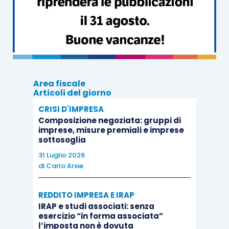
organizzativa può avere una minore
formalizzazione in considerazione della
maggiore semplicità dei processi aziendali
.
L’assetto organizzativo, pur presentando
Area fiscale
notevoli elementi di soggettività, può essere
Articoli del giorno
definito come il complesso di direttive e
CRISI D'IMPRESA
procedure stabilite per garantire che il potere
Composizione negoziata: gruppi di
imprese, misure premiali e imprese
decisionale sia assegnato ed esercitato ad un
sottosoglia
appropriato livello di competenza
(cfr. norma di
31 Luglio 2026
comportamento del Collegio Sindacale).
di
Carlo Arsie
REDDITO IMPRESA E IRAP
Un
assetto organizzativo
si definisce “adeguato”
IRAP e studi associati: senza
quando presenta le seguenti
caratteristiche
:
esercizio “in forma associata”
l’imposta non è dovuta