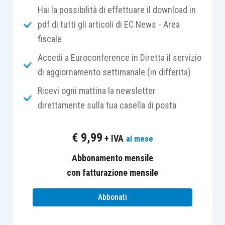
dalla presenza dell’organo di controllo o di
Hai la possibilità di effettuare il download in
revisione nominato ai sensi del nuovo
articolo
pdf di tutti gli articoli di EC News - Area
2477, comma 2, lettera c) cod. civ.
,
dovrà
fiscale
adeguare in breve tempo l’assetto
Accedi a Euroconference in Diretta il servizio
organizzativo amministrativo e contabile
di aggiornamento settimanale (in differita)
dell’impresa
, e renderlo idoneo al monitoraggio
Ricevi ogni mattina la newsletter
dell’equilibrio economico e finanziario e alla
direttamente sulla tua casella di posta
salvaguardia della continuità aziendale.
€
9,99
+ IVA
al mese
In caso di accertata incapacità del sistema
organizzativo amministrativo e contabile
Abbonamento mensile
nell’individuare i segnali di crisi
, l’eventuale
con fatturazione mensile
situazione di dissesto della società potrebbe
Abbonati
comportare, per gli amministratori, una
causa di
responsabilità verso la società per i danni