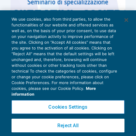
We use cookies, also from third parties, to allow the
functionalities of our website and offered services as
well as, on the basis of your prior consent, to use data
on your navigation activity to improve performance of
the site. Clicking on “Accept All cookies” means that
you agree to the activation of all cookies. Clicking on
"Reject All" means that the default settings will be left
unchanged and, therefore, browsing will continue
without cookies or other tracking tools other than
technical To check the categories of cookies, configure
or change your cookie preferences, please click on
Cookie Preferences. For more information about
Privacy Policy
cookies, please see our Cookie Policy.
More
Cookie Policy
information
Euroconference NEWS è una testata registrata al Tribunale di Milano Reg. n. 8556/2026
Cookies Settings
Direttore responsabile Sandro Cerato
Copyright 2016 ©
Gruppo Euroconference S.p.A.
v2.32.2
Reject All
Piazza Luigi Einaudi, 10N01 - 20124 Milano - info@ecnews.it
Capitale Sociale € 300.000,00 i.v. C.F. P.IVA Iscrizione Registro Imprese di Milano