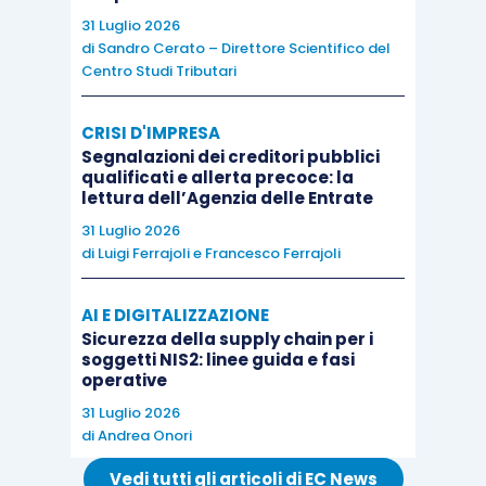
è basato sulla separazione e
31 Luglio 2026
di
Sandro Cerato – Direttore Scientifico del
contrapposizione di responsabilità nei
Centro Studi Tributari
compiti e nelle funzioni;
chiara definizione delle deleghe e dei
CRISI D'IMPRESA
poteri di ciascuna funzione;
Segnalazioni dei creditori pubblici
qualificati e allerta precoce: la
capacità di garantire lo svolgimento
lettura dell’Agenzia delle Entrate
delle funzioni aziendali.
31 Luglio 2026
di
Luigi Ferrajoli
e
Francesco Ferrajoli
La chiara identificazione delle funzioni, dei
compiti e delle responsabilità deve essere
AI E DIGITALIZZAZIONE
definita attraverso
l’organigramma aziendale
Sicurezza della supply chain per i
soggetti NIS2: linee guida e fasi
che ha il compito di inquadrare la struttura
operative
aziendale
.
31 Luglio 2026
di
Andrea Onori
L’organigramma non è uno schema rigido e
Vedi tutti gli articoli di EC News