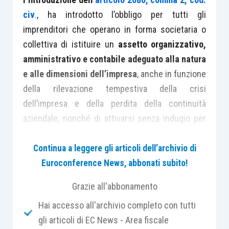
civ
.
, ha introdotto l’obbligo per tutti gli
imprenditori che operano in forma societaria o
collettiva di istituire un
assetto organizzativo,
amministrativo e contabile adeguato alla natura
e alle dimensioni dell’impresa
, anche in funzione
della rilevazione tempestiva della crisi
dell’impresa e della perdita della continuità
aziendale, nonché di attivarsi senza indugio per
l’adozione e l’attuazione di uno degli strumenti
previsti dall’ordinamento per il
superamento
Continua a leggere gli articoli dell’archivio di
della crisi di impresa
e il
recupero della
Euroconference News, abbonati subito!
continuità aziendale
.
Grazie all'abbonamento
Hai accesso all'archivio completo con tutti
L’organo amministrativo delle società, a
gli articoli di EC News - Area fiscale
prescindere dalle dimensioni dell’impresa
e