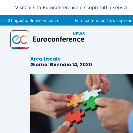
Vai
Visita il sito Euroconference e scopri tutti i servizi
al
contenuto
l 31 agosto. Buone vacanze!
Euroconference News riprenderà l
Area fiscale
Giorno: Gennaio 14, 2020