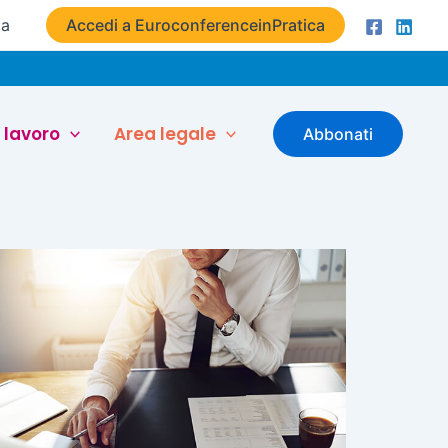
ta
Accedi a EuroconferenceinPratica
 lavoro
Area legale
Abbonati