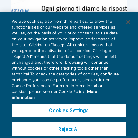
We use cookies, also from third parties, to allow the
functionalities of our website and offered services as
well as, on the basis of your prior consent, to use data
on your navigation activity to improve performance of
the site. Clicking on “Accept All cookies” means that
you agree to the activation of all cookies. Clicking on
"Reject All" means that the default settings will be left
unchanged and, therefore, browsing will continue
without cookies or other tracking tools other than
technical To check the categories of cookies, configure
or change your cookie preferences, please click on
Cookie Preferences. For more information about
Privacy Policy
cookies, please see our Cookie Policy.
More
Cookie Policy
information
Euroconference NEWS è una testata registrata al Tribunale di Milano Reg. n. 8556/2026
Cookies Settings
Direttore responsabile Sandro Cerato
Copyright 2016 ©
Gruppo Euroconference S.p.A.
v2.32.4
Reject All
Piazza Luigi Einaudi, 10N01 - 20124 Milano - info@ecnews.it