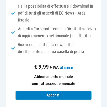
prevedere la revoca dell’amministratore
Hai la possibilità di effettuare il download in
anche a seguito di decisione della
pdf di tutti gli articoli di EC News - Area
maggioranza dei soci).
fiscale
Accedi a Euroconference in Diretta il servizio
Nel caso in cui, invece, l’amministratore sia stato
di aggiornamento settimanale (in differita)
nominato con un
atto separato
, trovano
Ricevi ogni mattina la newsletter
applicazione le norme in materia di
mandato
,
direttamente sulla tua casella di posta
ragion per cui, ai sensi dell’
articolo 1726 cod.
civ.
“
la revoca non ha effetto qualora non sia fatta
€
9,99
+ IVA
da
tutti i mandanti
,
salvo che ricorra una giusta
al mese
causa
”.
Abbonamento mensile
con fatturazione mensile
Pertanto, “
benché la questione sia controversa in
Abbonati
dottrina, deve … ribadirsi che
unanimità
e
giusta
causa
sono sempre
richieste congiuntamente
per la