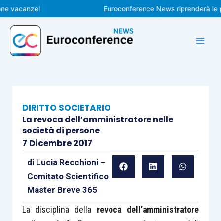
Vai
vacanze!
Euroconference News riprenderà le pubbli
al
contenuto
DIRITTO SOCIETARIO
La revoca dell’amministratore nelle
società di persone
7 Dicembre 2017
di
Lucia Recchioni –
Comitato Scientifico
Master Breve 365
La disciplina della
revoca
dell’amministratore