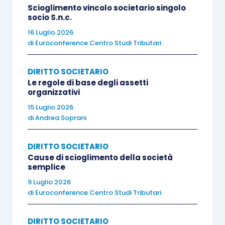
Scioglimento vincolo societario singolo
riferimento alla terza fattispecie prima
socio S.n.c.
richiamata, la quale prevede la possibilità, per il
16 Luglio 2026
singolo socio,
di chiedere al
Tribunale
la revoca
di
Euroconference Centro Studi Tributari
dell’amministratore per
giusta causa
ai sensi
DIRITTO SOCIETARIO
dell’
articolo 2259, comma 3, cod. civ.
.
Le regole di base degli assetti
organizzativi
In questo caso
non sono previste soglie minime
15 Luglio 2026
di partecipazione
ed è altresì irrilevante la
di
Andrea Soprani
modalità di nomina dell’amministratore.
DIRITTO SOCIETARIO
Cause di scioglimento della società
Ad assumere rilievo è invece la sussistenza di
semplice
una
giusta causa
di revoca: giusta causa che,
9 Luglio 2026
però, non è puntualmente definita dal legislatore.
di
Euroconference Centro Studi Tributari
Pare tuttavia utile ricordare che, ai sensi
dell’
articolo 2260 cod. civ.
, gli obblighi degli
DIRITTO SOCIETARIO