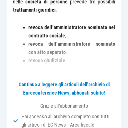
nelle
società di persone
prevede tre possibili
trattamenti giuridici
:
revoca dell’amministratore nominato nel
contratto sociale
,
revoca dell’amministratore nominato
con atto separato
,
revoca giudiziale
.
Nel primo caso, la revoca:
Continua a leggere gli articoli dell’archivio di
Euroconference News, abbonati subito!
è ammessa solo in presenza di una
giusta
causa
(non avendo altrimenti effetto),
Grazie all'abbonamento
deve essere decisa dai soci all’
unanimità
Hai accesso all'archivio completo con tutti
(salvo diversa previsione dell’atto
gli articoli di EC News - Area fiscale
costitutivo, che potrebbe, ad esempio,