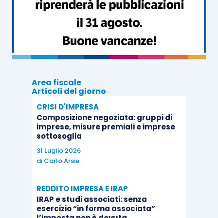
di minore intensità
, pur sempre tenuto in
violazione del generale dovere di
corretta
amministrazione
.
E infatti, la
revoca dell’incarico
da
amministratore
non comporta automaticamente
Area fiscale
l’
esclusione del socio
(salvo i casi in cui ne
Articoli del giorno
sussistano i presupposti).
CRISI D'IMPRESA
Composizione negoziata: gruppi di
imprese, misure premiali e imprese
Il
socio accomandatario
, inoltre, pur
non
sottosoglia
essendo più
amministratore
a seguito della
31 Luglio 2026
di
Carlo Arsie
revoca
,
conserva la sua
qualifica
(quale socio
accomandatario non amministratore),
non
REDDITO IMPRESA E IRAP
potendo essere invece considerato
socio
IRAP e studi associati: senza
accomandante
.
esercizio “in forma associata”
l’imposta non è dovuta