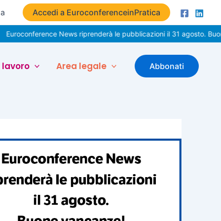
ta
Accedi a EuroconferenceinPratica
ference News riprenderà le pubblicazioni il 31 agosto. Buone vacan
 lavoro
Area legale
Abbonati