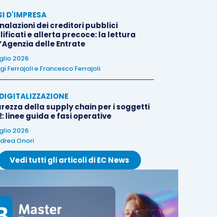
SI D'IMPRESA
alazioni dei creditori pubblici
ificati e allerta precoce: la lettura
l’Agenzia delle Entrate
uglio 2026
igi Ferrajoli
e
Francesco Ferrajoli
E DIGITALIZZAZIONE
rezza della supply chain per i soggetti
: linee guida e fasi operative
uglio 2026
drea Onori
Vedi tutti gli articoli di EC News