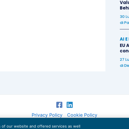
Val
Beh
30 L
di
Pa
AI 
EU A
con
27 L
di
Di
Privacy Policy
Cookie Policy
es of our website and offered services as well
Euroconference NEWS è una testata registrata al Tribunale di Milano Reg. n. 8556/2026