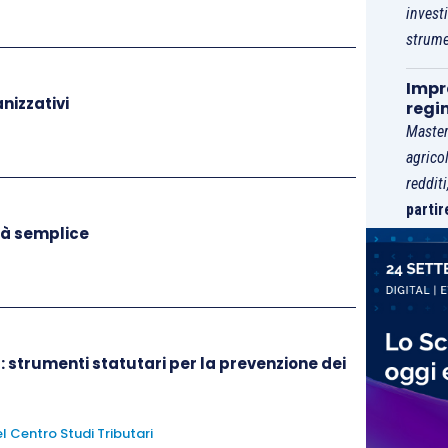
invest
strume
Impre
nizzativi
regi
Master
agrico
reddit
partir
tà semplice
: strumenti statutari per la prevenzione dei
l Centro Studi Tributari