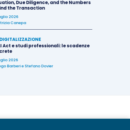
uation, Due Diligence, and the Numbers
ind the Transaction
uglio 2026
trizia Canepa
E DIGITALIZZAZIONE
I Act e studi professionali: le scadenze
crete
uglio 2026
ego Barberi
e
Stefano Dovier