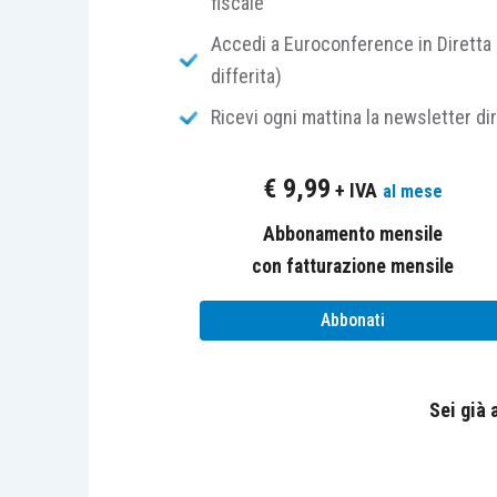
fiscale
nel verificare l’
adeguatezza
del
svolgere l’incarico, inclusa la dis
Accedi a Euroconference in Diretta 
differita)
nel caso in cui l’incarico di revi
Ricevi ogni mattina la newsletter di
più soggetti, nel verificare la
con
procedure da applicare;
€
9,99
+ IVA
al mese
LEGGI LA SC
Abbonamento mensile
con fatturazione mensile
Abbonati
Le Schede di Fisco pratico sono es
Sei già
consultabili solo d