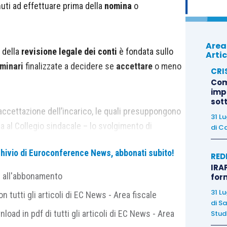
uti ad effettuare prima della
nomina
o
Area
 della
revisione legale dei conti
è fondata sullo
Artic
iminari
finalizzate a decidere se
accettare
o meno
CRI
Com
imp
sot
’accettazione dell’incarico, le quali presuppongono
31 L
ta al Collegio sindacale – lo svolgimento di
di
Ca
ocietà preventiva alla proposta di nomina
, è quello
archivio di Euroconference News, abbonati subito!
r acquisito la comprensione della
natura
e
RED
IRAP
lativi
fattori di rischio
.
e all'abbonamento
for
31 L
 tutti gli articoli di EC News - Area fiscale
di
Sa
nload in pdf di tutti gli articoli di EC News - Area
Studi