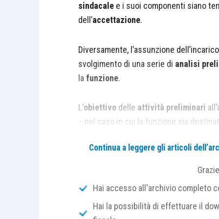
sindacale
e i suoi componenti siano ten
dell’
accettazione
.
Diversamente, l’assunzione dell’incarico
svolgimento di una serie di
analisi prel
la
funzione
.
L’
obiettivo
delle
attività preliminari
all
– nel caso in cui la funzione sia destina
una
riunione dei candidati presso la s
Continua a leggere gli articoli dell’
di accettare l’
incarico
soltanto dopo ave
della
portata
dello stesso, nonché dei re
Grazi
Hai accesso all'archivio completo con
Tali attività si esplicano:
Hai la possibilità di effettuare il dow