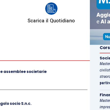
Scarica il Quotidiano
Cors
Soci
Master
civilis
lle assemblee societarie
straor
partir
Fina
Master
golo socio S.n.c.
impres