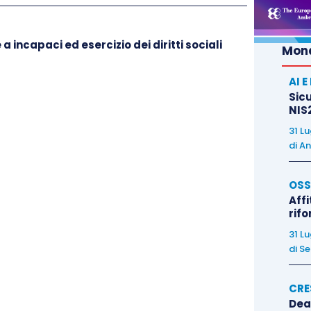
a incapaci ed esercizio dei diritti sociali
Mond
AI 
Sicu
NIS2
31 L
di
An
OSS
Affi
rif
31 L
di
Se
CRE
Dea