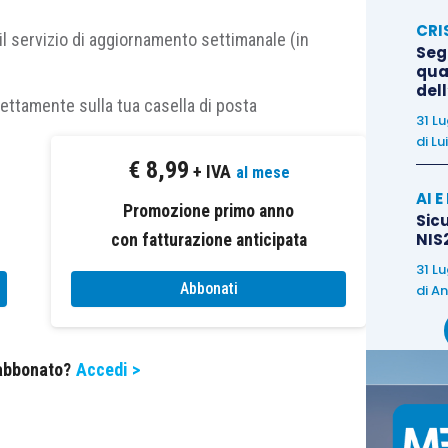
le
competenze
e delle
capacità
necessarie per
CRI
ponibilità di
tempo
e di
risorse
;
il servizio di aggiornamento settimanale (in
Segn
qual
del
sione sia destinato al
Collegio sindacale
, e quindi a
rettamente sulla tua casella di posta
31 L
divisione
delle metodologie di lavoro e delle
di
Lu
€
8,99
+ IVA
al mese
AI 
HEDA SU FISCOPRATICO…
Promozione primo anno
Sicu
NIS2
con fatturazione anticipata
31 L
Abbonati
di
An
cluse dall’abbonamento Euroconference News e
 abbonato?
Accedi >
agli abbonati di FiscoPratico.