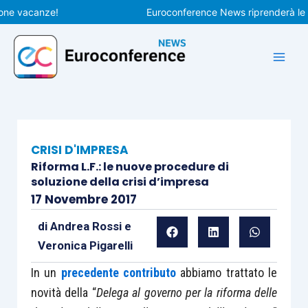
Vai
vacanze!
Euroconference News riprenderà le pubbl
al
contenuto
CRISI D'IMPRESA
Riforma L.F.: le nuove procedure di
soluzione della crisi d’impresa
17 Novembre 2017
di
Andrea Rossi
e
Veronica Pigarelli
In un
precedente contributo
abbiamo trattato le
novità della “
Delega al governo per la riforma delle