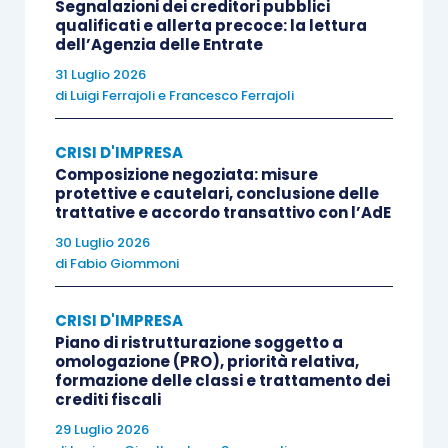
Segnalazioni dei creditori pubblici
convenzioni di moratoria
anche a
qualificati e allerta precoce: la lettura
dell’Agenzia delle Entrate
creditori diversi da banche e intermediari
31 Luglio 2026
finanziari, fermo restando il requisito della
di
Luigi Ferrajoli
e
Francesco Ferrajoli
conclusione dell’accordo con tanti
creditori che rappresentino almeno il 75%
CRISI D'IMPRESA
dei crediti riferiti ad una o più categorie
Composizione negoziata: misure
protettive e cautelari, conclusione delle
giuridicamente ed economicamente
trattative e accordo transattivo con l’AdE
omogenee.
30 Luglio 2026
di
Fabio Giommoni
Per entrambi i due istituti sopra riportati è inoltre
previsto che, nell’eventualità in cui il piano
CRISI D'IMPRESA
subisca modifiche sostanziali, il professionista
Piano di ristrutturazione soggetto a
omologazione (PRO), priorità relativa,
attestatore dovrà provvedere al
rinnovo della
formazione delle classi e trattamento dei
crediti fiscali
propria attestazione
.
29 Luglio 2026