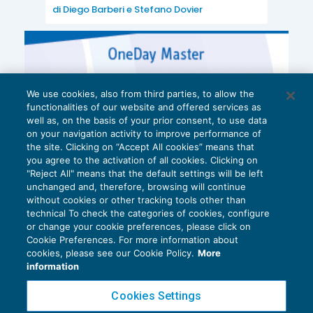
di
Diego Barberi
e
Stefano Dovier
We use cookies, also from third parties, to allow the
functionalities of our website and offered services as
well as, on the basis of your prior consent, to use data
on your navigation activity to improve performance of
the site. Clicking on “Accept All cookies” means that
you agree to the activation of all cookies. Clicking on
"Reject All" means that the default settings will be left
unchanged and, therefore, browsing will continue
without cookies or other tracking tools other than
technical To check the categories of cookies, configure
or change your cookie preferences, please click on
Cookie Preferences. For more information about
Privacy Policy
cookies, please see our Cookie Policy.
More
Cookie Policy
information
Euroconference NEWS è una testata registrata al Tribunale di Milano Reg. n. 8556/2026
Cookies Settings
Direttore responsabile Sandro Cerato