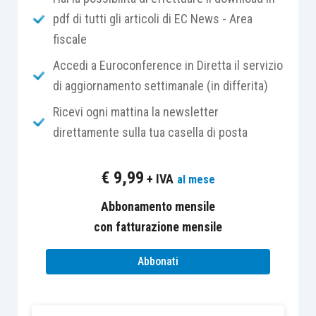
pdf di tutti gli articoli di EC News - Area
decreti attuativi di prossima emanazione che
fiscale
introdurranno
importanti novità
nell’ambito della
disciplina degli strumenti normativi a
Accedi a Euroconference in Diretta il servizio
disposizione dell’imprenditore in crisi, il tutto nel
di aggiornamento settimanale (in differita)
perseguimento del prioritario obiettivo di
Ricevi ogni mattina la newsletter
salvaguardare, ove possibile, la
continuità
direttamente sulla tua casella di posta
aziendale
.
€
9,99
+ IVA
al mese
Pertanto il
Piano attestato
, di cui all’attuale
articolo 67 L.F.
, continuerà ad avere natura
Abbonamento mensile
prettamente stragiudiziale finalizzata al
con fatturazione mensile
risanamento dello stato di pre-insolvenza; nella
Abbonati
delega
non si rinvengono particolari modifiche
innovative
se non la previsione che il piano abbia
forma scritta, data certa e un contenuto analitico.