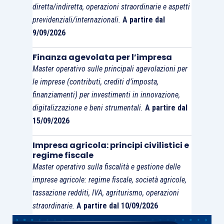
diretta/indiretta, operazioni straordinarie e aspetti
però al Tribunale poteri di verifica della fattibilità
previdenziali/internazionali.
A partire dal
anche economica dello stesso, tenendo conto
9/09/2026
dei rilievi del commissario giudiziale.
Finanza agevolata per l’impresa
Master operativo sulle principali agevolazioni per
Con riferimento ai
compensi
dei
professionisti
le imprese (contributi, crediti d’imposta,
nominati dal debitore (
advisor
legale, finanziario,
finanziamenti) per investimenti in innovazione,
attestatore, periti), il legislatore delegato dovrà
digitalizzazione e beni strumentali.
A partire dal
inoltre determinare l’entità massima delle somme
15/09/2026
spettanti che dovranno essere commisurate
Impresa agricola: principi civilistici e
proporzionalmente all’attivo della procedura. La
regime fiscale
delega stabilisce inoltre che i
compensi dei
Master operativo sulla fiscalità e gestione delle
professionisti
sorti
in funzione
della procedura
imprese agricole: regime fiscale, società agricole,
assumeranno natura
prededucibile
solo
tassazione redditi, IVA, agriturismo, operazioni
subordinatamente all’ammissione
della
straordinarie.
A partire dal 10/09/2026
proposta concordataria, riordinando dunque una