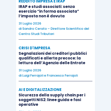
REDDITO IMPRESA E IRAP
pagamento dei
creditori muniti di
IRAP e studi associati: senza
esercizio “in forma associata”
privilegio
, pegno o ipoteca per un periodo
l’imposta non è dovuta
di tempo anche superiore ad un anno,
31 Luglio 2026
riconoscendo in tal caso a questi
di
Sandro Cerato – Direttore Scientifico del
Centro Studi Tributari
creditori il diritto di voto;
viene introdotta una specifica condizione
CRISI D'IMPRESA
da dover rispettare nei piani che
Segnalazioni dei creditori pubblici
prevedono la continuità aziendale e nel
qualificati e allerta precoce: la
lettura dell’Agenzia delle Entrate
contempo la
liquidazione di beni non
funzionali
ovverosia che i creditori
31 Luglio 2026
di
Luigi Ferrajoli
e
Francesco Ferrajoli
vengano soddisfatti in misura
prevalente
dal ricavato prodotto dalla continuità
AI E DIGITALIZZAZIONE
aziendale e quindi dai flussi finanziari
Sicurezza della supply chain per i
generati dalla gestione nell’arco di piano.
soggetti NIS2: linee guida e fasi
operative