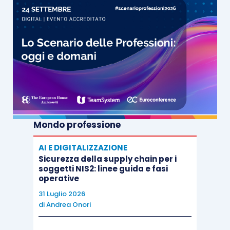
questione ampiamente dibattuta dalla
giurisprudenza.
Da ultimo, la delega stabilisce la necessità di
disciplinare il
trattamento del credito Iva
nel
concordato preventivo, anche in presenza di
transazione fiscale
, tenendo conto anche delle
pronunce della Corte di Giustizia dell’Unione
Mondo professione
europea.
AI E DIGITALIZZAZIONE
Sicurezza della supply chain per i
soggetti NIS2: linee guida e fasi
operative
31 Luglio 2026
di
Andrea Onori