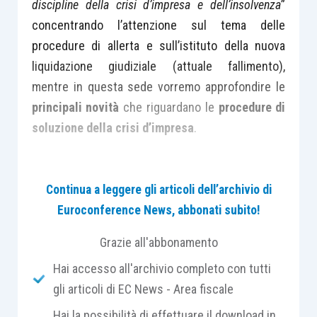
discipline della crisi d’impresa e dell’insolvenza
”
concentrando l’attenzione sul tema delle
procedure di allerta e sull’istituto della nuova
liquidazione giudiziale (attuale fallimento),
mentre in questa sede vorremo approfondire le
principali novità
che riguardano le
procedure di
soluzione della crisi d’impresa
.
Facciamo quindi particolare riferimento
Continua a leggere gli articoli dell’archivio di
all’articolo 5 avente ad oggetto gli “
Accordi di
Euroconference News, abbonati subito!
ristrutturazione dei debiti e piani attestati di
risanamento
” e all’articolo 6 sulla “
Procedura di
Grazie all'abbonamento
concordato preventivo
” di cui alla L. 155/2017.
Hai accesso all'archivio completo con tutti
gli articoli di EC News - Area fiscale
Il testo dei due articoli richiamati detta alcuni
Hai la possibilità di effettuare il download in
principi
e
criteri
ai quali si dovranno attenere i