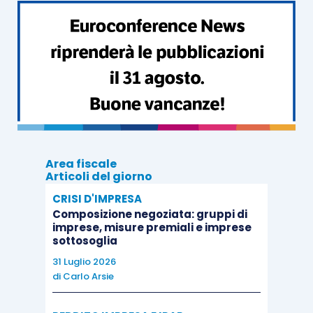
soddisfazione
dei creditori
chirografari
pari
almeno al
20%
; tale percentuale minima viene
nuovamente confermata dalla legge delega che,
inoltre, introduce una specifica previsione in
forza della quale la proposta liquidatoria potrà
essere ammessa
esclusivamente
in presenza di
finanza esterna
che veda aumentare in misura
apprezzabile la soddisfazione dei creditori.
Area fiscale
Articoli del giorno
La disciplina del
concordato con continuità
CRISI D'IMPRESA
aziendale
risulta integrata sotto due profili:
Composizione negoziata: gruppi di
imprese, misure premiali e imprese
sottosoglia
il piano potrà contenere, a condizione che
31 Luglio 2026
sia programmata la liquidazione dei beni o
di
Carlo Arsie
diritti sui quali sussiste la causa di
prelazione, una
moratoria
per il