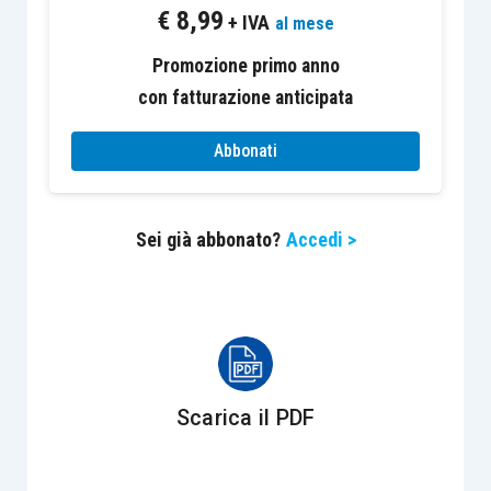
€
8,99
+ IVA
al mese
L’
accordo di ristrutturazione dei debiti,
di cui
Promozione primo anno
all’attuale
articolo 182-
bis
L.F.
, rappresenta
con fatturazione anticipata
invece una soluzione “ibrida” attraverso la quale il
debitore ha la possibilità di giungere
Abbonati
autonomamente, e quindi attraversando una
prima fase stragiudiziale, ad un accordo con i
Sei già abbonato?
Accedi >
creditori che rappresentino almeno il 60% dei
crediti, per essere poi sottoposto all’autorità
giudiziale per l’omologa. Nella delega vengono
stabiliti dei principi direttivi finalizzati a
modificare la struttura dell’accordo
, al fine di:
Scarica il PDF
assimilare la disciplina delle
misure
protettive
degli accordi di