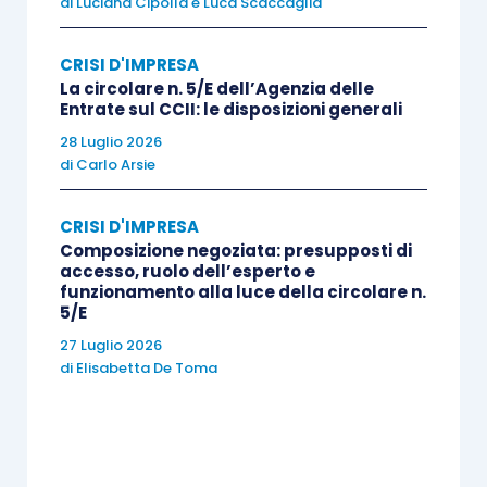
di
Luciana Cipolla
e
Luca Scaccaglia
I principi e i criteri direttivi riportati nella delega
appaiono ben più strutturati con riferimento alla
CRISI D'IMPRESA
procedura del
concordato preventivo
; come
La circolare n. 5/E dell’Agenzia delle
abbiamo anticipato, la delega prevede
Entrate sul CCII: le disposizioni generali
l’introduzione di particolari novità finalizzate alla
28 Luglio 2026
di
Carlo Arsie
conservazione ed al recupero dell’impresa
realizzato, da un lato, attraverso la valorizzazione
CRISI D'IMPRESA
degli accordi tra creditori ed imprenditore e,
Composizione negoziata: presupposti di
dall’altro,
privilegiando
la procedura di
accesso, ruolo dell’esperto e
funzionamento alla luce della circolare n.
concordato con continuità aziendale
.
5/E
27 Luglio 2026
Infatti, già con gli interventi normativi degli ultimi
di
Elisabetta De Toma
anni, l’accesso al
concordato liquidatorio
è stato
reso di più difficile attuazione a fronte
dell’introduzione della percentuale minima di