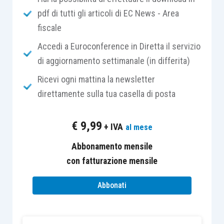
Commercio, di un
apposito organismo
con il
pdf di tutti gli articoli di EC News - Area
compito di gestire il procedimento di allerta ed
fiscale
assistere l’imprenditore nel superamento della
Accedi a Euroconference in Diretta il servizio
crisi.
di aggiornamento settimanale (in differita)
Ricevi ogni mattina la newsletter
Tale organismo opera tramite un
referente
,
direttamente sulla tua casella di posta
individuato dal Codice nella persona del
segretario generale della Camera di Commercio
€
9,99
+ IVA
al mese
o di un suo delegato.
Abbonamento mensile
La procedura prevede che, ricevuta la
con fatturazione mensile
segnalazione
da parte dei soggetti qualificati,
Abbonati
oppure a seguito di apposita
istanza presentata
dal debitore
, il
referente
, senza indugio, provveda
alla nomina di un
collegio di tre esperti
, i cui