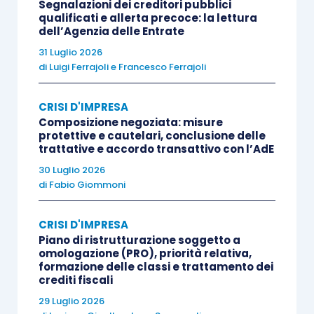
Segnalazioni dei creditori pubblici
l’organismo convoca dinanzi al collegio il debitore
qualificati e allerta precoce: la lettura
dell’Agenzia delle Entrate
ed i suoi organi di controllo, se presenti; a
31 Luglio 2026
seguito di tale audizione, il collegio, qualora rilevi
di
Luigi Ferrajoli
e
Francesco Ferrajoli
l’esistenza di
fondati
elementi della
crisi
,
individua insieme al debitore le possibili misure
CRISI D'IMPRESA
idonee a porvi rimedio e fissa un termine, che non
Composizione negoziata: misure
protettive e cautelari, conclusione delle
può essere superiore a
tre mesi
, prorogabile fino
trattative e accordo transattivo con l’AdE
ad un massimo di
sei mesi
, per l’individuazione di
30 Luglio 2026
una soluzione concordata della crisi.
di
Fabio Giommoni
Pertanto, se allo scadere del termine assegnato,
CRISI D'IMPRESA
o prorogato, non è stato possibile raggiungere un
Piano di ristrutturazione soggetto a
omologazione (PRO), priorità relativa,
accordo stragiudiziale
con i creditori coinvolti, e
formazione delle classi e trattamento dei
crediti fiscali
permane pertanto la
situazione di crisi
, il
collegio dovrà invitare il debitore a presentare
29 Luglio 2026