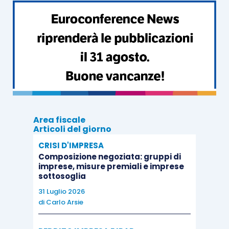
alle procedure concorsuali.
In linea con l’attuale normativa fallimentare, sono
state previste anche nel nuovo Codice le
misure
protettive
del patrimonio dell’imprenditore in
crisi, con la differenza però che nella nuova
disciplina tali misure non operano in maniera
automatica bensì solo dietro apposita
richiesta
Area fiscale
del debitore
.
Articoli del giorno
CRISI D'IMPRESA
Tali misure consistono:
Composizione negoziata: gruppi di
imprese, misure premiali e imprese
sottosoglia
nella
inammissibilità di azioni esecutive
31 Luglio 2026
o cautelari
individuali sul patrimonio o
di
Carlo Arsie
l’impresa del debitore;
nella
sospensione dei processi esecutivi