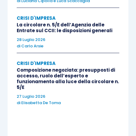
di
Luciana Cipolla
e
Luca Scaccaglia
domanda di accesso
ad una delle
procedure
concorsuali di regolazione della crisi o
CRISI D'IMPRESA
dell’insolvenza
previste dal Codice.
La circolare n. 5/E dell’Agenzia delle
Entrate sul CCII: le disposizioni generali
Il collegio, nel caso in cui il
procedimento di
28 Luglio 2026
di
Carlo Arsie
composizione assistita
si concluda
negativamente
ed il debitore
non provveda
al
CRISI D'IMPRESA
deposito di una domanda di accesso ad una
Composizione negoziata: presupposti di
procedura concorsuale, in costanza di elementi
accesso, ruolo dell’esperto e
funzionamento alla luce della circolare n.
che rendano evidente la sussistenza dello stato
5/E
di insolvenza, segnala il persistere della
27 Luglio 2026
situazione di crisi
al referente, il quale ne deve
di
Elisabetta De Toma
dare
notizia al pubblico ministero
; sarà poi
quest’ultimo, ove ritenga sussistente
l’insolvenza, a presentare il ricorso per l’accesso