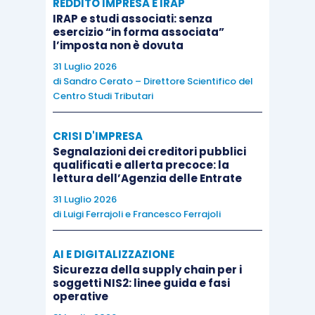
REDDITO IMPRESA E IRAP
o cautelari pendenti
;
IRAP e studi associati: senza
esercizio “in forma associata”
nel
divieto per i creditori di acquisire
l’imposta non è dovuta
titoli di prelazione
se non concordati; in
31 Luglio 2026
tali casi, le
prescrizioni
che sarebbero
di
Sandro Cerato – Direttore Scientifico del
Centro Studi Tributari
state interrotte dagli atti predetti
rimangono sospese, e le decadenze non
CRISI D'IMPRESA
si verificano.
Segnalazioni dei creditori pubblici
qualificati e allerta precoce: la
lettura dell’Agenzia delle Entrate
La
durata delle misure protettive
non può
essere superiore a
sessanta giorni
, e può
31 Luglio 2026
di
Luigi Ferrajoli
e
Francesco Ferrajoli
essere prorogata anche più volte, sempre a
seguito di istanza del debitore, entro un termine
AI E DIGITALIZZAZIONE
complessivo di centottanta giorni; la proroga è
Sicurezza della supply chain per i
consentita solo in presenza di
significativi
soggetti NIS2: linee guida e fasi
operative
progressi
nelle trattative con i creditori
, tali da