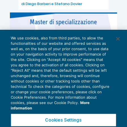
di
Diego Barberi
e
Stefano Dovier
We use cookies, also from third parties, to allow the
functionalities of our website and offered services as
well as, on the basis of your prior consent, to use data
on your navigation activity to improve performance of
the site. Clicking on “Accept All cookies” means that
you agree to the activation of all cookies. Clicking on
"Reject All" means that the default settings will be left
unchanged and, therefore, browsing will continue
without cookies or other tracking tools other than
technical To check the categories of cookies, configure
or change your cookie preferences, please click on
Cookie Preferences. For more information about
Privacy Policy
cookies, please see our Cookie Policy.
More
Cookie Policy
information
Euroconference NEWS è una testata registrata al Tribunale di Milano Reg. n. 8556/2026
Cookies Settings
Direttore responsabile Sandro Cerato