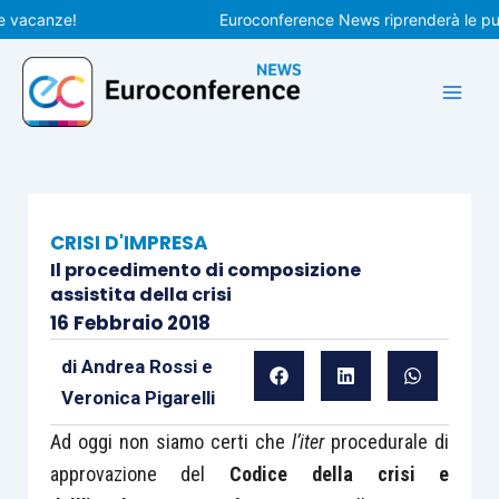
Vai
canze!
Euroconference News riprenderà le pubblica
al
contenuto
CRISI D'IMPRESA
Il procedimento di composizione
assistita della crisi
16 Febbraio 2018
di
Andrea Rossi
e
Veronica Pigarelli
Ad oggi non siamo certi che
l’iter
procedurale di
approvazione del
Codice
della crisi e