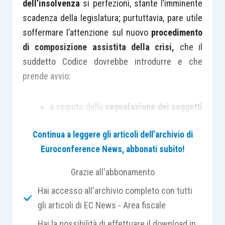
dell’insolvenza
si perfezioni, stante l’imminente
scadenza della legislatura; purtuttavia, pare utile
soffermare l’attenzione sul nuovo
procedimento
di composizione assistita della crisi,
che il
suddetto Codice dovrebbe introdurre e che
prende avvio:
a seguito della
segnalazione dei soggetti
qualificati
, oppure
Continua a leggere gli articoli dell’archivio di
a seguito di
istanza presentata dal
Euroconference News, abbonati subito!
debitore in difficoltà economica
.
Grazie all'abbonamento
La
procedura di composizione assistita
è
Hai accesso all'archivio completo con tutti
finalizzata ad agevolare lo svolgimento delle
gli articoli di EC News - Area fiscale
trattative tra debitore e creditori e prevede
l’istituzione, presso ciascuna Camera di
Hai la possibilità di effettuare il download in