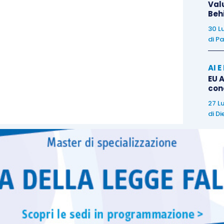
Val
 possono ottenere l’iscrizione anche i soggetti in
Beh
 358, comma 1, lett. a), b) e c)
che documentino di
30 L
9
, in almeno
quattro procedure
negli ultimi
quattro
di
Pa
i o liquidatori giudiziali
. Per il mantenimento
ifico aggiornamento biennale
.
AI 
EU A
con
equisito per l’iscrizione all’Albo
il possesso dei
27 L
di
Di
i ineleggibilità
o
decadenza
previste dall’
articolo
adono
dalla carica l’
interdetto
, l’
inabilitato
, il
fallito
,
che importa l’interdizione, anche temporanea, dai
e uffici direttivi
;
di prevenzione
disposte dall’autorità giudiziaria ai