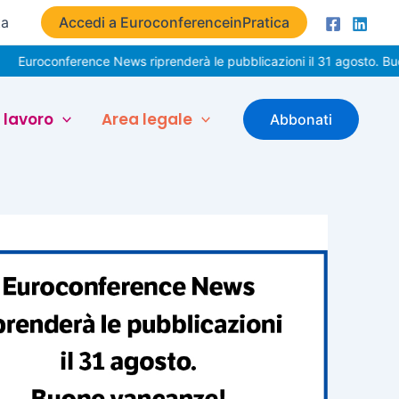
ta
Accedi a EuroconferenceinPratica
nference News riprenderà le pubblicazioni il 31 agosto. Buone vacan
 lavoro
Area legale
Abbonati