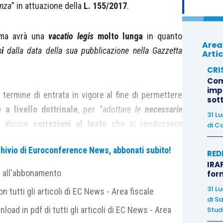
enza
” in attuazione della
L. 155/2017
.
orma avrà una
vacatio legis
molto lunga
in quanto
Area
i
dalla data della sua pubblicazione nella Gazzetta
Artic
CRI
Com
imp
 termine di entrata in vigore al fine di permettere
sot
ne
a livello dottrinale
, per “
adottare le
necessarie
31 L
e alcune
correzioni al testo
che si rendessero
di
Ca
archivio di Euroconference News, abbonati subito!
RED
IRAP
ecessaria una
“
messa a punto
” del testo
a seguito
e all'abbonamento
for
 norme. Sarà la
dottrina
, una volta approfondita la
31 L
 tutti gli articoli di EC News - Area fiscale
la rilevazione tempestiva della crisi dell’impresa e
di
Sa
nload in pdf di tutti gli articoli di EC News - Area
Studi
ale, a suggerire al Legislatore le modifiche e le