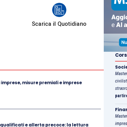
erente il diritto societario (
articoli da 375
a
384
uirenti di immobili da costruire
(
articoli da 385
a
Scarica il Quotidiano
ie
(
articoli da 389
a
391 D.Lgs. 14/2019
).
9
è disciplinata dall’
articolo 389
, il quale dispone
Cors
Soci
Master
rmine di
18 mesi dalla data di pubblicazione nella
civilis
 imprese, misure premiali e imprese
l
15 agosto 2020
;
straor
ta in vigore dal
trentesimo giorno successivo
alla
partir
iciale
e quindi dal
16 marzo 2019
.
Fina
mente quali sono gli
articoli
del “
Codice della crisi
Master
nno in vigore il prossimo mese di marzo
, ai quali
impres
qualificati e allerta precoce: la lettura