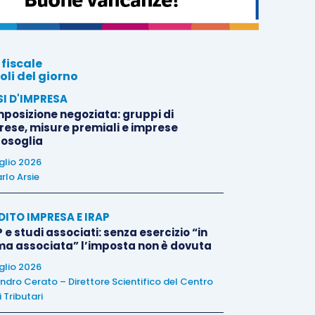
 fiscale
oli del giorno
SI D'IMPRESA
posizione negoziata: gruppi di
rese, misure premiali e imprese
tosoglia
uglio 2026
rlo Arsie
DITO IMPRESA E IRAP
 e studi associati: senza esercizio “in
ma associata” l’imposta non è dovuta
uglio 2026
ndro Cerato – Direttore Scientifico del Centro
 Tributari