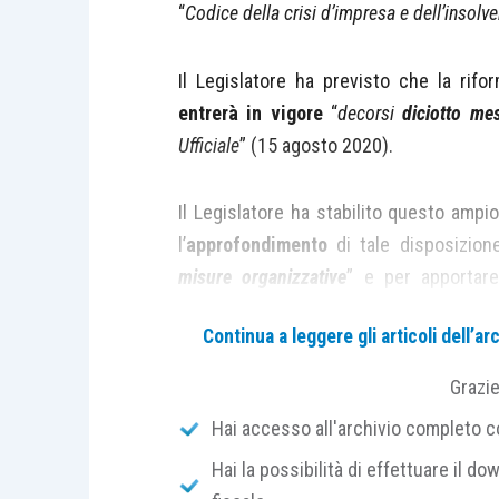
“
Codice della crisi d’impresa e dell’insolv
Il Legislatore ha previsto che la rif
entrerà in vigore
“
decorsi
diciotto mes
Ufficiale
” (15 agosto 2020).
Il Legislatore ha stabilito questo ampio
l’
approfondimento
di tale disposizio
misure organizzative
” e per apportar
eventualmente necessarie.
Continua a leggere gli articoli dell’
I primi
commenti dottrinali
ritengono n
Grazi
di alcuni difetti di coordinamento tra
Hai accesso all'archivio completo con
nuova disciplina e i nuovi strumenti del
Hai la possibilità di effettuare il dow
della perdita della continuità aziend