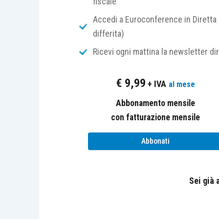
fiscale
integrazioni
più opportune.
Accedi a Euroconference in Diretta 
Il nuovo “
Codice
” è composto da
391
differita)
transitorie
.
Ricevi ogni mattina la newsletter di
Il “
Codice della crisi d’impresa e dell
€
9,99
+ IVA
al mese
insolvenza
del debitore, sia esso
con
Abbonamento mensile
che eserciti, anche non ai fini di lucr
con fatturazione mensile
operando quale
persona fisica
,
pers
imprese
o
società pubblica
, con
esclu
Abbonati
Il codice è composto da
quattro parti
, 
Sei già
le disposizioni relative al
codice
stretto
(
articoli da 1
a
374 D.Lg