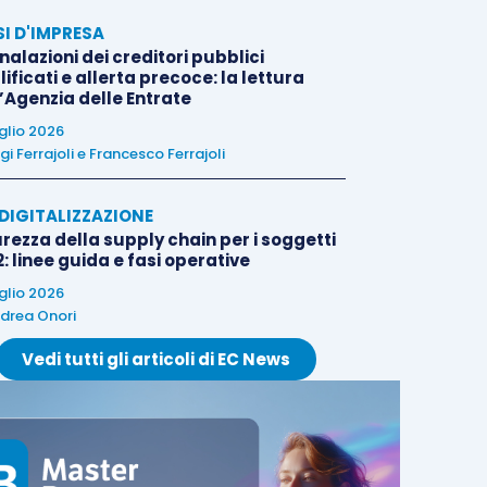
SI D'IMPRESA
alazioni dei creditori pubblici
ificati e allerta precoce: la lettura
l’Agenzia delle Entrate
uglio 2026
igi Ferrajoli
e
Francesco Ferrajoli
E DIGITALIZZAZIONE
rezza della supply chain per i soggetti
: linee guida e fasi operative
uglio 2026
drea Onori
Vedi tutti gli articoli di EC News