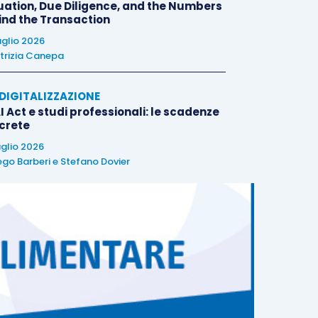
uation, Due Diligence, and the Numbers
ind the Transaction
uglio 2026
trizia Canepa
E DIGITALIZZAZIONE
I Act e studi professionali: le scadenze
crete
uglio 2026
ego Barberi
e
Stefano Dovier