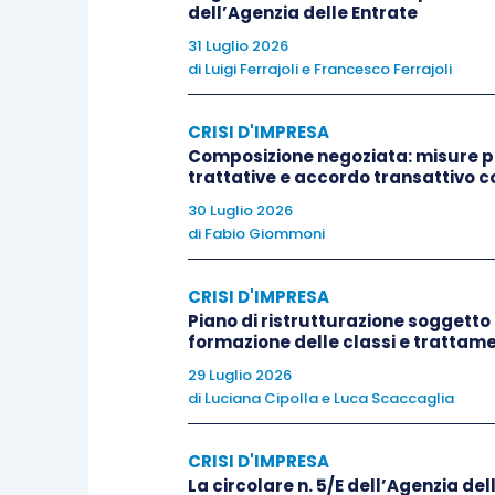
dell’Agenzia delle Entrate
sarà quindi dedicato il successivo app
31 Luglio 2026
di
Luigi Ferrajoli
e
Francesco Ferrajoli
Articolo 27, comma 1
, e
articolo 350 D
CRISI D'IMPRESA
Nell’
articolo 27
viene precisato che
Composizione negoziata: misure pr
trattative e accordo transattivo c
dell’insolvenza
e le
controversie
che ne
30 Luglio 2026
straordinaria
e ai gruppi di imprese di
di
Fabio Giommoni
sede
delle
sezioni specializzate in ma
CRISI D'IMPRESA
Il
Tribunale competente
sarà quindi indi
Piano di ristrutturazione soggetto 
formazione delle classi e trattamen
D.Lgs. 168/2003
, avuto riguardo al lu
29 Luglio 2026
principali
.
di
Luciana Cipolla
e
Luca Scaccaglia
L’
articolo 350
tratta, invece, di alcu
CRISI D'IMPRESA
straordinaria
.
La circolare n. 5/E dell’Agenzia dell