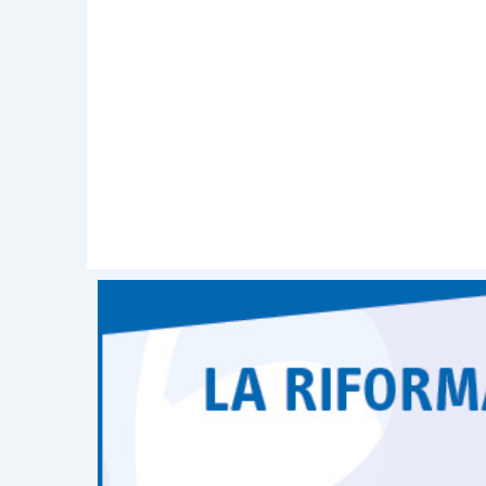
Per il primo “
popolamento
” dell’Albo,
possesso dei requisiti di cui all’
articolo
essere stati nominati, al
16 marzo 201
anni
,
curatori fallimentari, commissar
dell’iscrizione dovrà acquisirsi
uno spec
Viene poi precisato che costituisce
r
seguenti requisiti di onorabilità:
1.
non
versare in una delle
condizioni d
2382 cod. civ.
. Sono
ineleggibili
o
dec
o chi è stato
condannato
ad una pena 
pubblici uffici o l’
incapacità ad esercitar
2.
non
essere stati sottoposti a
misure 