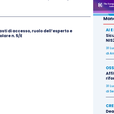
59 D.Lgs. 14/2019
Mond
16 marzo 2019
, dovrà essere istituito l’
Albo dei
AI 
ti di accesso, ruolo dell’esperto e
iaria delle funzioni di
gestione
e di
controllo
nelle
Sicu
lare n. 5/E
NIS2
 dell’insolvenza
.
31 L
di
An
 della giustizia, che esercita anche la
vigilanza
OSS
Affi
rif
 che, in possesso dei requisiti di cui all’
articolo
31 L
 14/2019
dimostrano di aver assolto gli
obblighi di
di
Se
a 5, lett. b), c) e d) D.M. 24.09.2014, n. 202
e
CRE
Dea