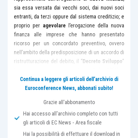
sia essa versata dai vecchi soci, dai nuovi soci
entranti, da terzi oppure dal sistema creditizio; e
proprio per
agevolare
l’erogazione della nuova
finanza alle imprese che hanno presentato
ricorso per un concordato preventivo, ovvero
nell’ambito della predisposizione di un accordo di
ristrutturazione del debito, il “
Decreto Sviluppo
”
ha espressamente esteso la
prededucibilità
a
qualsiasi tipologia di finanziamento, compresi
Continua a leggere gli articoli dell’archivio di
quelli erogati da soggetti differenti dagli
Euroconference News, abbonati subito!
intermediari finanziari. In modo particolare il
Grazie all'abbonamento
“Decreto Sviluppo”, in parte modificato dal
Hai accesso all'archivio completo con tutti
Decreto Legge n. 83/2015 entrato in vigore il 27
gli articoli di EC News - Area fiscale
giugno 2015, ha previsto espressamente la
possibilità di erogare:
Hai la possibilità di effettuare il download in