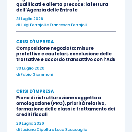
concordato che prevede la cessazione
qualificati e allerta precoce: la lettura
dell’Agenzia delle Entrate
dell’attività) e sempre che il concordato sia
31 Luglio 2026
ammesso
. Pertanto per poter avere la
certezza
di
Luigi Ferrajoli
e
Francesco Ferrajoli
del riconoscimento della prededucibilità
nell’ambito di un concordato preventivo, tali
CRISI D'IMPRESA
finanziamenti potranno essere erogati solo
Composizione negoziata: misure
successivamente
all’ammissione
della
protettive e cautelari, conclusione delle
trattative e accordo transattivo con l’AdE
procedura da parte del Tribunale; infatti, laddove
30 Luglio 2026
erogati prima, in caso di mancata ammissione, gli
di
Fabio Giommoni
stessi saranno considerati come chirografari
nell’ambito di un eventuale fallimento.
CRISI D'IMPRESA
Piano di ristrutturazione soggetto a
omologazione (PRO), priorità relativa,
Per
l’accordo di ristrutturazione del debito
, la
formazione delle classi e trattamento dei
situazione è in parte differente rispetto al
crediti fiscali
concordato preventivo; infatti l’articolo 182
29 Luglio 2026
di
Luciana Cipolla
e
Luca Scaccaglia
quater,
comma 1, L.F. riconosce la
prededuzione
ai