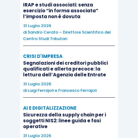
ripresa dell’attività, senza perdere l’avviamento
IRAP e studi associati: senza
che è alla base di qualsiasi procedura in
esercizio “in forma associata”
l’imposta non è dovuta
continuità.
31 Luglio 2026
di
Sandro Cerato – Direttore Scientifico del
Si ritiene pertanto che la disciplina in esame,
Centro Studi Tributari
salvo casi particolari, possa essere più
agevolmente utilizzata per i concordati e gli
CRISI D'IMPRESA
Segnalazioni dei creditori pubblici
accordi di ristrutturazione del debito di natura
qualificati e allerta precoce: la
liquidatoria
, dove l’attesa dell’ammissione alla
lettura dell’Agenzia delle Entrate
procedura di concordato o del decreto di
31 Luglio 2026
di
Luigi Ferrajoli
e
Francesco Ferrajoli
omologa dell’accordo di ristrutturazione del
debito sicuramente non pregiudicano la
AI E DIGITALIZZAZIONE
copertura del fabbisogno finanziario che è alla
Sicurezza della supply chain per i
base di qualsiasi procedura in continuità.
soggetti NIS2: linee guida e fasi
operative
31 Luglio 2026
Per approfondire le problematiche relative alla crisi