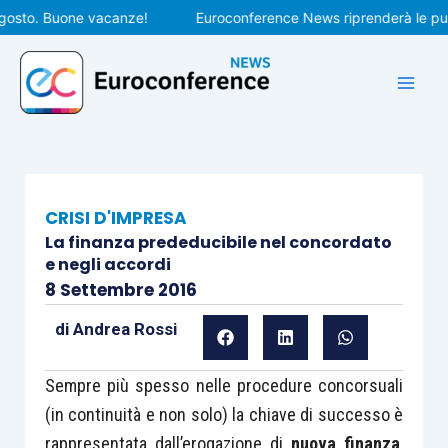
Vai
to. Buone vacanze!
Euroconference News riprenderà le pubblic
al
contenuto
CRISI D'IMPRESA
La finanza prededucibile nel concordato
e negli accordi
8 Settembre 2016
di
Andrea Rossi
Sempre più spesso nelle procedure concorsuali
(in continuità e non solo) la chiave di successo è
rappresentata dall’erogazione di
nuova finanza
,