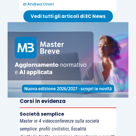
di
Andrea Onori
d’impresa vi raccomandiamo il seguente master di
specializzazione:
Vedi tutti gli articoli di EC News
Corsi in evidenza
Società semplice
Master in 4 videoconferenze sulla società
semplice: profili civilistici, fiscalità