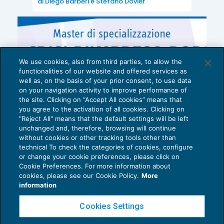
di
Diego Barberi
e
Stefano Dovier
We use cookies, also from third parties, to allow the
functionalities of our website and offered services as
well as, on the basis of your prior consent, to use data
on your navigation activity to improve performance of
the site. Clicking on “Accept All cookies” means that
you agree to the activation of all cookies. Clicking on
"Reject All" means that the default settings will be left
unchanged and, therefore, browsing will continue
without cookies or other tracking tools other than
technical To check the categories of cookies, configure
or change your cookie preferences, please click on
Cookie Preferences. For more information about
Privacy Policy
cookies, please see our Cookie Policy.
More
Cookie Policy
information
Euroconference NEWS è una testata registrata al Tribunale di Milano Reg. n. 8556/2026
Cookies Settings
Direttore responsabile Sandro Cerato