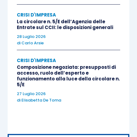
finanziamenti erogati laddove gli stessi siano
CRISI D'IMPRESA
funzionali al
buon esito
del piano industriale
La circolare n. 5/E dell’Agenzia delle
(nell’ipotesi di accordo di ristrutturazione del
Entrate sul CCII: le disposizioni generali
debito in continuità) o del piano liquidatorio
28 Luglio 2026
(nell’ipotesi di accordo che prevede la
di
Carlo Arsie
cessazione dell’attività) in presenza però
CRISI D'IMPRESA
dell’omologa dell’accordo stesso
. Addirittura,
Composizione negoziata: presupposti di
secondo dottrina maggioritaria, il decreto di
accesso, ruolo dell’esperto e
omologa dovrà essere
funzionamento alla luce della circolare n.
definitivo
, posticipando
5/E
ulteriormente le tempistiche dell’erogazione del
27 Luglio 2026
finanziamento al fine di ottenere il
di
Elisabetta De Toma
riconoscimento della prededuzione.
La previsione normativa dell’articolo in esame
relativamente
all’accordo di ristrutturazione del