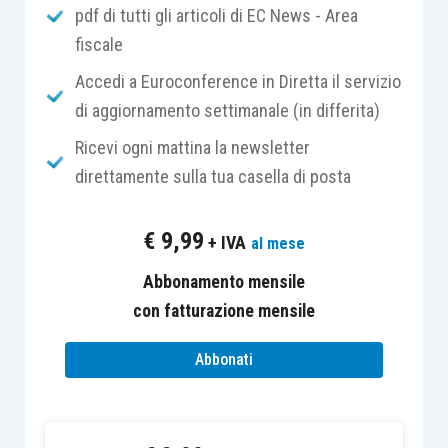
pdf di tutti gli articoli di EC News - Area
finanziamenti prededucibili in
esecuzione
fiscale
di un piano di concordato o di un accordo
Accedi a Euroconference in Diretta il servizio
di ristrutturazione del debito
ex
articolo
di aggiornamento settimanale (in differita)
182
quater
, comma 1;
Ricevi ogni mattina la newsletter
finanziamenti prededucibili in
funzione
di
direttamente sulla tua casella di posta
un piano di concordato o di un accordo di
ristrutturazione del debito
ex
articolo 182
€
9,99
+ IVA
al mese
quater
, comma 2;
finanziamenti prededucibili ai sensi
Abbonamento mensile
dell’articolo 182
quinquies
, comma 1,
con fatturazione mensile
corredati da una
attestazione
redatta da
Abbonati
un professionista in possesso dei
requisiti di cui all’articolo 67, comma 3,
lettera d), dalla quale emerga che tali