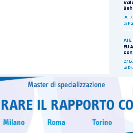
Val
Beh
’articolo vi raccomandiamo il seguente corso:
30 L
di
Pa
AI 
EU A
con
27 L
di
Di