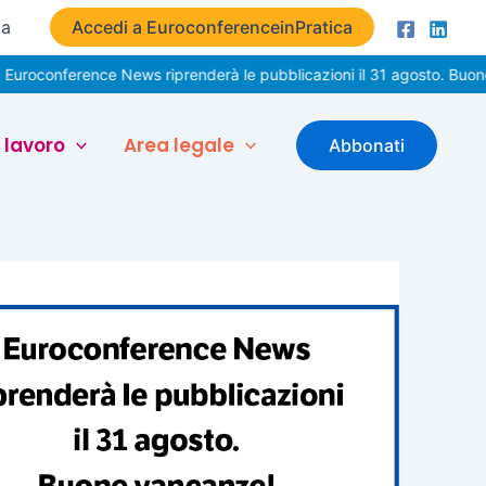
ta
Accedi a EuroconferenceinPratica
rence News riprenderà le pubblicazioni il 31 agosto. Buone vacanze
 lavoro
Area legale
Abbonati