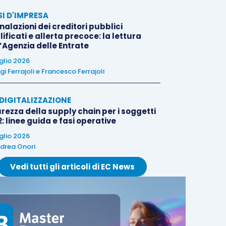
SI D'IMPRESA
alazioni dei creditori pubblici
ificati e allerta precoce: la lettura
l’Agenzia delle Entrate
uglio 2026
igi Ferrajoli
e
Francesco Ferrajoli
E DIGITALIZZAZIONE
rezza della supply chain per i soggetti
: linee guida e fasi operative
uglio 2026
drea Onori
Vedi tutti gli articoli di EC News