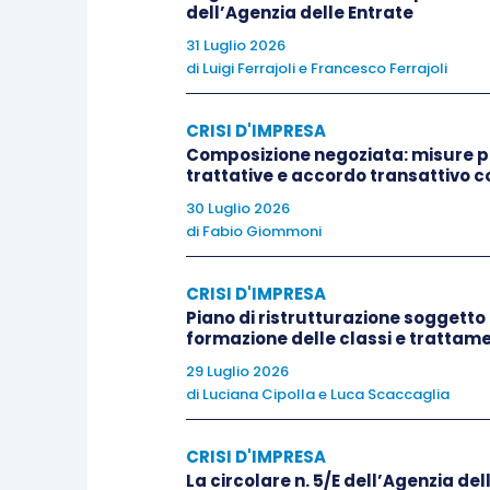
legali di cui all’
articolo 6 del D.L
dell’Agenzia delle Entrate
31 Luglio 2026
di
Luigi Ferrajoli
e
Francesco Ferrajoli
L’incarico di attestazione
dei piani (di
previsti dalla Legge Fallimentare, pu
CRISI D'IMPRESA
contesto, sempre secondo la citata 
Composizione negoziata: misure pr
Commercialisti, i professionisti ass
trattative e accordo transattivo c
previsti dall’
articolo 28, lett. a), L.F.
30 Luglio 2026
materiale dell’attestazione,
dovrà ess
di
Fabio Giommoni
CRISI D'IMPRESA
Resta inteso che qualora l’incarico 
Piano di ristrutturazione soggetto 
professionisti ovvero ad uno studi
formazione delle classi e trattamen
indipendenza previsti dall’
articolo 67, 
29 Luglio 2026
professionista che effettuerà materialm
di
Luciana Cipolla
e
Luca Scaccaglia
CRISI D'IMPRESA
non dovrà essere legato all’im
La circolare n. 5/E dell’Agenzia dell
professionale tali da compromett