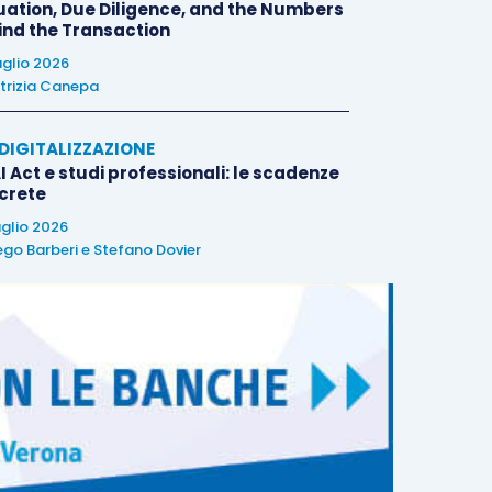
uation, Due Diligence, and the Numbers
ind the Transaction
uglio 2026
trizia Canepa
E DIGITALIZZAZIONE
I Act e studi professionali: le scadenze
crete
uglio 2026
ego Barberi
e
Stefano Dovier