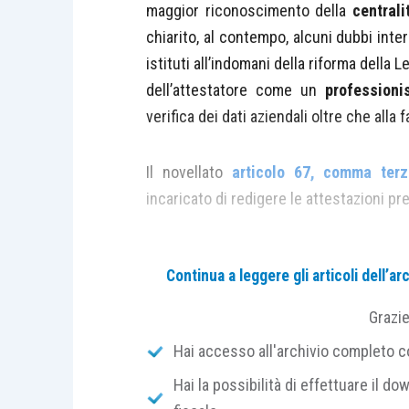
maggior riconoscimento della
centrali
chiarito, al contempo, alcuni dubbi inte
istituti all’indomani della riforma della
dell’attestatore come un
professioni
verifica dei dati aziendali oltre che alla fa
Il novellato
articolo 67, comma terzo
incaricato di redigere le attestazioni pr
designato dal debitore; infatti d
Continua a leggere gli articoli dell’
frase “
ai sensi dell’
articolo 25
conseguentemente venire men
Grazi
nominato dal Tribunale, come an
Hai accesso all'archivio completo con
febbraio 2011, Trib. Verona, 27 l
Hai la possibilità di effettuare il dow
iscritto nel registro dei revisori l