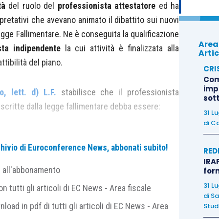
tà
del ruolo del
professionista attestatore
ed ha
rpretativi che avevano animato il dibattito sui nuovi
 Legge Fallimentare. Ne è conseguita la qualificazione
Area
sta indipendente
la cui attività è finalizzata alla
Artic
ttibilità del piano.
CRI
Com
imp
, lett. d) L.F.
stabilisce che il professionista
sot
escritte dalla legge fallimentare debba essere:
31 L
di
Ca
all’articolo in esame, il D.L. 82/2012 ha espunto la
archivio di Euroconference News, abbonati subito!
01-bis, quarto comma, del codice civile
”
,
facendo
RED
IRAP
o il dubbio che l’attestatore dovesse essere
e all'abbonamento
for
che precisato da alcuni Tribunali (Trib. Roma, 23
31 L
 tutti gli articoli di EC News - Area fiscale
uglio 2011);
di
Sa
nload in pdf di tutti gli articoli di EC News - Area
Studi
egali;