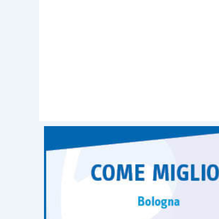
Per approfondire questioni attinenti all