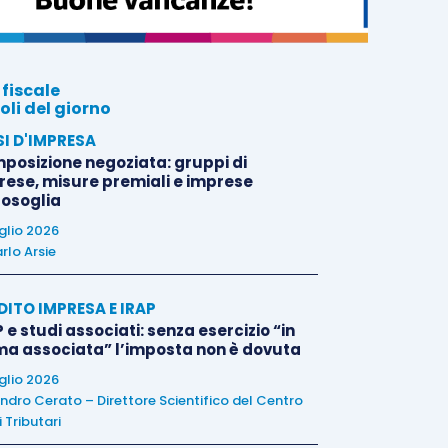
 fiscale
oli del giorno
SI D'IMPRESA
posizione negoziata: gruppi di
rese, misure premiali e imprese
tosoglia
uglio 2026
rlo Arsie
DITO IMPRESA E IRAP
 e studi associati: senza esercizio “in
ma associata” l’imposta non è dovuta
uglio 2026
ndro Cerato – Direttore Scientifico del Centro
 Tributari