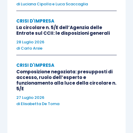
64-bis del Codice), il
Piano di ristrutturazione
di
Luciana Cipolla
e
Luca Scaccaglia
soggetto a omologazione
, tramite il quale
l’imprenditore può prevedere il soddisfacimento
CRISI D'IMPRESA
La circolare n. 5/E dell’Agenzia delle
dei creditori anche in deroga agli
articoli 2740
e
Entrate sul CCII: le disposizioni generali
2741 cod. civ.
e alle disposizioni che regolano la
28 Luglio 2026
graduazione delle cause legittime di prelazione, a
di
Carlo Arsie
condizione che la proposta sia
approvata
dall’unanimità delle classi di creditori
.
CRISI D'IMPRESA
Composizione negoziata: presupposti di
accesso, ruolo dell’esperto e
La
composizione negoziata della crisi
ed il
funzionamento alla luce della circolare n.
5/E
sovraindebitamento
sono inglobati nel codice
27 Luglio 2026
della crisi già dal 15 novembre dello scorso anno.
di
Elisabetta De Toma
Adesso l’
articolo 6 D.Lgs. 83/2022
modifica il
titolo II del Codice della Crisi in tema di