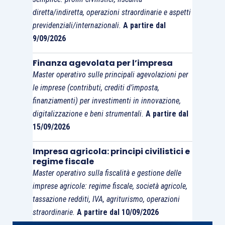
degli ultimi tre esercizi, e l’elenco dei creditori
diretta/indiretta, operazioni straordinarie e aspetti
che vantano crediti scaduti e diritti di garanzia;
previdenziali/internazionali.
A partire dal
viene inoltre previsto che, tramite l’istanza,
9/09/2026
l’imprenditore possa chiedere che l’applicazione
Finanza agevolata per l’impresa
delle misure protettive sia limitata a determinate
Master operativo sulle principali agevolazioni per
iniziative intraprese dai creditori a tutela dei
le imprese (contributi, crediti d’imposta,
propri diritti, o a determinati creditori o categorie
finanziamenti) per investimenti in innovazione,
di creditori, con
esclusione dei diritti di credito
digitalizzazione e beni strumentali.
A partire dal
dei lavoratori
.
15/09/2026
Impresa agricola: principi civilistici e
regime fiscale
Master operativo sulla fiscalità e gestione delle
imprese agricole: regime fiscale, società agricole,
tassazione redditi, IVA, agriturismo, operazioni
straordinarie.
A partire dal 10/09/2026