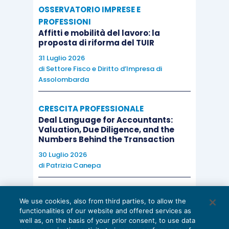
OSSERVATORIO IMPRESE E
PROFESSIONI
Affitti e mobilità del lavoro: la
proposta di riforma del TUIR
31 Luglio 2026
di
Settore Fisco e Diritto d’Impresa di
Assolombarda
CRESCITA PROFESSIONALE
Deal Language for Accountants:
Valuation, Due Diligence, and the
Numbers Behind the Transaction
30 Luglio 2026
di
Patrizia Canepa
AI E DIGITALIZZAZIONE
We use cookies, also from third parties, to allow the
EU AI Act e studi professionali: le
functionalities of our website and offered services as
scadenze concrete
well as, on the basis of your prior consent, to use data