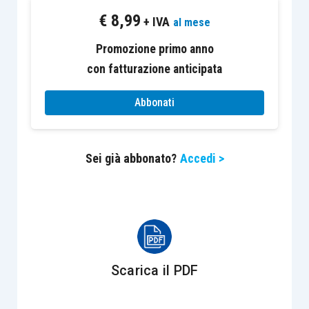
€
8,99
tempestiva rilevazione dello stato di crisi e
+ IVA
al mese
dell’assunzione di idonee iniziative. A tal fine, le
Promozione primo anno
misure adottate dall’imprenditore collettivo
con fatturazione anticipata
devono consentire di:
Abbonati
a)
rilevare eventuali squilibri di carattere
patrimoniale o economico-finanziario
, rapportati
Sei già abbonato?
Accedi >
alle specifiche caratteristiche dell’impresa e
dell’attività imprenditoriale svolta dal debitore;
b) verificare la
sostenibilità dei debiti e le
prospettive di continuità aziendale
almeno per i
dodici mesi successivi;
Scarica il PDF
c) ricavare le
informazioni necessarie a