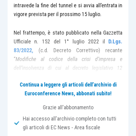
intravede la fine del tunnel e si avvia all’entrata in
vigore prevista per il prossimo 15 luglio.
Nel frattempo, è stato pubblicato nella Gazzetta
Ufficiale n. 152 del 1° luglio 2022 il
D.Lgs.
83/2022,
(c.d. Decreto Correttivo) recante
“
Modifiche al codice della crisi d’impresa e
dell’insolvenza di cui al decreto legislativo 12
gennaio 2019, n. 14,
in attuazione della direttiva
Continua a leggere gli articoli dell’archivio di
(UE) 2019/1023 (c.d. Insolvency) del Parlamento
Euroconference News, abbonati subito!
europeo e del Consiglio del 20 giugno 2019
,
riguardante i quadri di ristrutturazione preventiva,
Grazie all'abbonamento
l’esdebitazione e le interdizioni, e le misure
volte ad
Hai accesso all'archivio completo con tutti
aumentare l’efficacia delle procedure di
gli articoli di EC News - Area fiscale
ristrutturazione, insolvenza ed esdebitazione
, e che