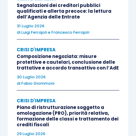
Segnalazioni dei creditori pubblici
qualificati e allerta precoce: la lettura
c) l’esistenza di
esposizioni nei confronti delle
dell’Agenzia delle Entrate
banche e degli altri intermediari finanziari
che
31 Luglio 2026
siano scadute da più di sessanta giorni o che
di
Luigi Ferrajoli
e
Francesco Ferrajoli
abbiano superato da almeno sessanta giorni il
CRISI D'IMPRESA
limite degli affidamenti ottenuti in qualunque
Composizione negoziata: misure
forma purché rappresentino complessivamente
protettive e cautelari, conclusione delle
almeno il cinque per cento del totale delle
trattative e accordo transattivo con l’AdE
esposizioni;
30 Luglio 2026
di
Fabio Giommoni
d) l’esistenza di
una o più delle esposizioni
CRISI D'IMPRESA
debitorie nei confronti di Agenzia Entrate,
Piano di ristrutturazione soggetto a
Agente per la Riscossione, Inps e Inail
.
omologazione (PRO), priorità relativa,
formazione delle classi e trattamento dei
crediti fiscali
Il Decreto Correttivo introduce altresì (articolo
29 Luglio 2026