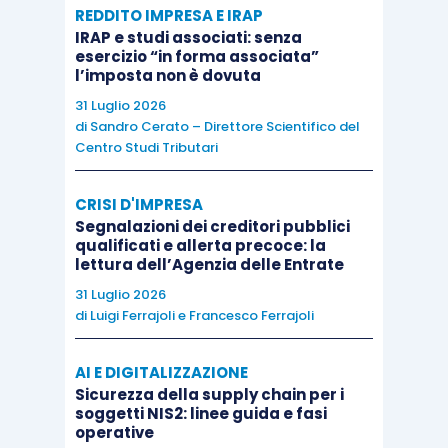
REDDITO IMPRESA E IRAP
b) i
crediti professionali
sorti in funzione della
IRAP e studi associati: senza
domanda di omologazione degli accordi di
esercizio “in forma associata”
l’imposta non è dovuta
ristrutturazione dei debiti o del piano di
31 Luglio 2026
ristrutturazione soggetto a omologazione e per la
di
Sandro Cerato – Direttore Scientifico del
richiesta delle misure protettive, nei limiti del
Centro Studi Tributari
75% del credito accertato e a condizione che gli
accordi o il piano siano omologati;
CRISI D'IMPRESA
Segnalazioni dei creditori pubblici
qualificati e allerta precoce: la
c) i
crediti professionali sorti in funzione della
lettura dell’Agenzia delle Entrate
presentazione della domanda di concordato
31 Luglio 2026
di
Luigi Ferrajoli
e
Francesco Ferrajoli
preventivo
nonché del deposito della relativa
proposta e del piano che la correda, nei limiti del
AI E DIGITALIZZAZIONE
75% del credito accertato e a condizione che la
Sicurezza della supply chain per i
procedura sia aperta ai sensi dell’articolo 47;
soggetti NIS2: linee guida e fasi
operative