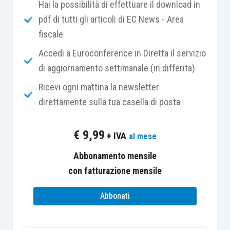
modifica la direttiva (UE) 2017/1132 (direttiva sulla
Hai la possibilità di effettuare il download in
ristrutturazione e sull’insolvenza)
”.
pdf di tutti gli articoli di EC News - Area
fiscale
A distanza di anni dalla
Legge delega 155
/2017
e
Accedi a Euroconference in Diretta il servizio
dal D.Lgs. 14/2019, una nuova modifica si innesta
di aggiornamento settimanale (in differita)
nel tormentato iter di pensionamento dell’ormai
Ricevi ogni mattina la newsletter
Regio Decreto 267/1942
(Legge Fallimentare)
direttamente sulla tua casella di posta
che, tuttavia, nonostante l’età (80 anni)
continuerà a produrre effetti per le
procedure
€
9,99
+ IVA
al mese
aperte anteriormente all’entrata in vigore della
novella
.
Abbonamento mensile
con fatturazione mensile
Il correttivo, tra le diverse novità, specifica nel
Abbonati
dettaglio in cosa consistono gli
adeguati assetti
organizzativi
, amministrativo e contabili ai sensi
dell’
articolo 2086 cod. civ.,
ai fini della