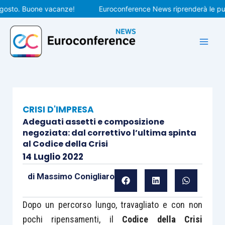
Vai
to. Buone vacanze!
Euroconference News riprenderà le pubblic
al
contenuto
CRISI D'IMPRESA
Adeguati assetti e composizione
negoziata: dal correttivo l’ultima spinta
al Codice della Crisi
14 Luglio 2022
di
Massimo Conigliaro
Dopo un percorso lungo, travagliato e con non
pochi ripensamenti, il
Codice della Crisi