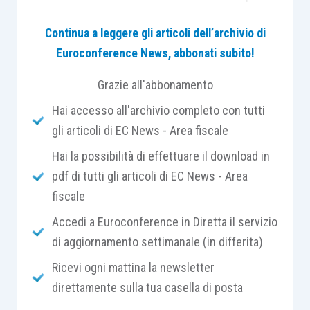
dall’articolo 2519 cod. civ., per il quale alle
Continua a leggere gli articoli dell’archivio di
cooperative si applicano, come regola generale,
Euroconference News, abbonati subito!
le norme sulla
società per azioni, in quanto
compatibili
. Tuttavia, dietro espressa previsione
Grazie all'abbonamento
dell’atto costitutivo, i soci possono prevedere
Hai accesso all'archivio completo con tutti
che trovino applicazione le norme sulla
società a
gli articoli di EC News - Area fiscale
responsabilità limitata
sempre che ricorrano
alternativamente i seguenti requisiti:
Hai la possibilità di effettuare il download in
pdf di tutti gli articoli di EC News - Area
fiscale
attivo dello stato patrimoniale
non
superiore a euro 1.000.000
;
Accedi a Euroconference in Diretta il servizio
numero di soci cooperatori
inferiore a 20
.
di aggiornamento settimanale (in differita)
Ricevi ogni mattina la newsletter
Andiamo, quindi, a leggere l’
articolo 2543 cod.
direttamente sulla tua casella di posta
civ.
che prevede la
nomina
(obbligatoria)
del