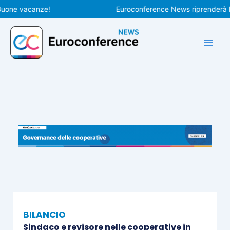
Vai
ne vacanze!
Euroconference News riprenderà le pub
al
contenuto
BILANCIO
Sindaco e revisore nelle cooperative in