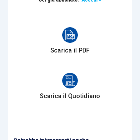
nell’esercizio
20 unità
.
La nomina è altresì obbligatoria quando la
cooperativa
emette strumenti finanziari non
partecipativi
.
Scarica il PDF
Va ricordato che la normativa sulla società per
azioni prevede la
nomina del collegio sindacale
(
articolo 2400 cod. civ.
) e
l’obbligo di revisione
legale
dei conti (
articolo 2409-bis cod. civ.
).
Scarica il Quotidiano
Pertanto, possiamo trarre una prima conclusione
valida per le
cooperative che adottano il modello
Spa
: per questo tipo di cooperative, è
obbligatoria sempre
la nomina del
revisore
,
poiché previsto per le Spa,
senza alcuna deroga