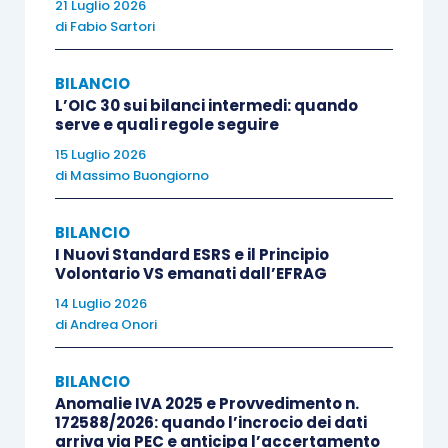
cod. civ.
, ove viene
prevista l’alternativa tra
21 Luglio 2026
di
Fabio Sartori
organo di controllo e revisore,
con la possibilità
di declinare entrambi nella forma monocratica.
BILANCIO
Questa disposizione sembra in
conflitto con
L’OIC 30 sui bilanci intermedi: quando
quella generalista delle cooperative
, che
serve e quali regole seguire
prevede la nomina del collegio sindacale. Si
15 Luglio 2026
di
Massimo Buongiorno
potrebbe, pertanto, concludere che, nelle
cooperative che “adottano” il modello Srl,
al
BILANCIO
superamento dei limiti,
di cui all’
articolo 2477,
I Nuovi Standard ESRS e il Principio
comma 2, cod. civ.,
siano obbligatori
entrambi
i
Volontario VS emanati dall’EFRAG
tipi di controllo
: quello sulla
contabilità e quello
14 Luglio 2026
sulla gestione
, sia pure affidabili, anche
di
Andrea Onori
disgiuntamente, ad un
organo a composizione
monocratica
. In effetti, a conclusioni simili erano
BILANCIO
Anomalie IVA 2025 e Provvedimento n.
giunte entrambe le Direttive del Ministero
172588/2026: quando l’incrocio dei dati
dell’11.4.2023 e dell’11.5.2023. E in realtà, alla
arriva via PEC e anticipa l’accertamento