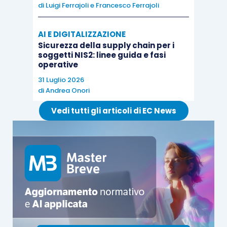
2519, comma 2, cod. civ.
, ma che l’atto
di
Luigi Ferrajoli
e
Francesco Ferrajoli
costitutivo preveda la possibilità di
applicare le
norme sulla Srl
. Inoltre, al superamento dei citati
AI E DIGITALIZZAZIONE
limiti, occorre tempestivamente
mutare modello
Sicurezza della supply chain per i
soggetti NIS2: linee guida e fasi
e valutare le conseguenze sull’organo di
operative
controllo già nominato
. Inoltre, occorre
31 Luglio 2026
accertarsi anche che
l’atto costitutivo preveda
di
Andrea Onori
la possibilità dell’organo monocratico.
Vedi tutti gli articoli di EC News