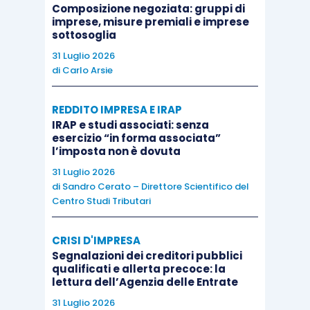
organo di controllo o un revisore
determinando
Composizione negoziata: gruppi di
imprese, misure premiali e imprese
competenze e poteri
del
sindaco unico o del
sottosoglia
revisore
.
31 Luglio 2026
di
Carlo Arsie
La solida sponda costituita dall’interpretazione
ministeriale mette questa lettura delle norme al
REDDITO IMPRESA E IRAP
IRAP e studi associati: senza
riparo da contestazioni. Ma quali
accorgimenti è
esercizio “in forma associata”
consigliabile adottare
per i sindaci/revisori che
l’imposta non è dovuta
vengono nominati quali
organi monocratici in
31 Luglio 2026
di
Sandro Cerato – Direttore Scientifico del
cooperative
?
Centro Studi Tributari
Innanzitutto, va verificato che la cooperativa sia
CRISI D'IMPRESA
effettivamente legittimata ad adottare il modello
Segnalazioni dei creditori pubblici
qualificati e allerta precoce: la
Srl: occorre, pertanto, verificare non solo che
lettura dell’Agenzia delle Entrate
siano rispettati i limiti quantitativi
dell’
articolo
31 Luglio 2026