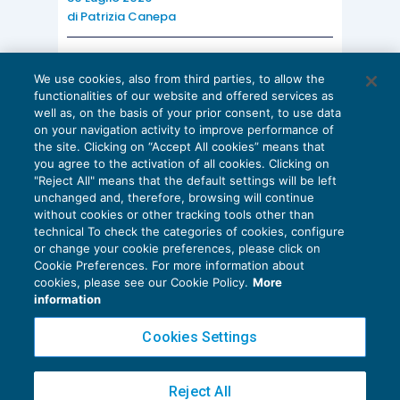
di
Patrizia Canepa
AI E DIGITALIZZAZIONE
We use cookies, also from third parties, to allow the
EU AI Act e studi professionali: le
functionalities of our website and offered services as
scadenze concrete
well as, on the basis of your prior consent, to use data
on your navigation activity to improve performance of
27 Luglio 2026
the site. Clicking on “Accept All cookies” means that
di
Diego Barberi
e
Stefano Dovier
you agree to the activation of all cookies. Clicking on
"Reject All" means that the default settings will be left
unchanged and, therefore, browsing will continue
without cookies or other tracking tools other than
technical To check the categories of cookies, configure
or change your cookie preferences, please click on
Cookie Preferences. For more information about
Privacy Policy
cookies, please see our Cookie Policy.
More
Cookie Policy
information
Euroconference NEWS è una testata registrata al Tribunale di Milano Reg. n. 8556/2026
Cookies Settings
Direttore responsabile Sandro Cerato
Copyright 2016 ©
Gruppo Euroconference S.p.A.
v2.32.4
Reject All
Piazza Luigi Einaudi, 10N01 - 20124 Milano - info@ecnews.it