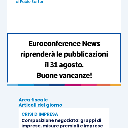
di
Fabio Sartori
quali sono
iscritte in bilancio le imposte
differite
, il trattamento contabile
non è unanime
;
il
dubbio interpretativo
è se la contropartita del
rilascio delle imposte differite debba essere il
conto economico o il patrimonio netto.
Il Principio Ias 12, par. 65 affronta il caso della
“
tax revaluation
”: quando si riallinea il valore
fiscale al maggior valore contabile
precedentemente rivalutato, il rilascio delle
imposte differite
si riflette sull’Oci
e non sul
conto economico; nelle altre circostanze, invece,
Area fiscale
il rilascio dovrebbe
interessare il conto
Articoli del giorno
economico
.
CRISI D'IMPRESA
Composizione negoziata: gruppi di
imprese, misure premiali e imprese