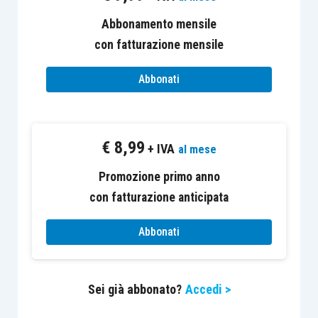
venga
eliminato il fondo imposte
differite
Abbonamento mensile
con l’iscrizione di un
provento
nella Voce 20 del
con fatturazione mensile
conto economico
;
venga rilevato il
costo corrispondente
Abbonati
all’imposta sostitutiva
, sempre alla Voce
20 del conto economico (a fronte del
relativo
debito tributario
alla voce D.12
€
8,99
dello stato patrimoniale). Il presupposto
+ IVA
al mese
del transito a conto economico del
Promozione primo anno
rilascio del fondo imposte differite,
con fatturazione anticipata
secondo il successivo par. 76, è che in
assenza del riallineamento lo stesso
Abbonati
fondo avrebbe prodotto
effetti sul conto
economico
in corrispondenza della
Sei già abbonato?
Accedi >
indeducibilità degli ammortamenti
imputati in ciascun esercizio; quindi, il