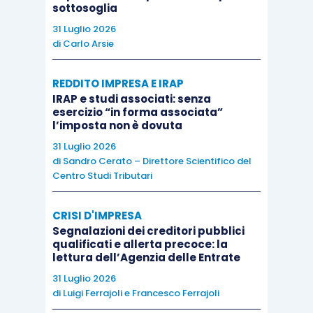
Questa indicazione, però, deve fare i conti con
sottosoglia
l’origine della rivalutazione
; ossia, il riflesso in
31 Luglio 2026
di
Carlo Arsie
Oci del rilascio ha significato quando la
precedente rivalutazione
– solo contabile – è
REDDITO IMPRESA E IRAP
transitata da Oci
.
IRAP e studi associati: senza
esercizio “in forma associata”
l’imposta non è dovuta
Negli
altri casi
, invece, dovrebbe essere
31 Luglio 2026
interessato il conto economico
, e proprio fra
di
Sandro Cerato – Direttore Scientifico del
questi casi dovrebbe rientrare quello del
Centro Studi Tributari
disallineamento frutto della
Fist Time Adoption
(le
c.d.
differenze da Fta
).
CRISI D'IMPRESA
Segnalazioni dei creditori pubblici
qualificati e allerta precoce: la
Assonime
, nella circolare n. 6/2021, ha colto
lettura dell’Agenzia delle Entrate
questa
situazione di incertezza
, osservando fra
31 Luglio 2026
l’altro che l’Agenzia delle Entrate (
circolare
di
Luigi Ferrajoli
e
Francesco Ferrajoli
18/E/2006
) parrebbe propendere più per