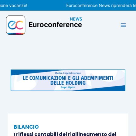
Vai
 vacanze!
Euroconference News riprenderà le pubbl
al
contenuto
BILANCIO
I riflessi contabili del riallineamento dei