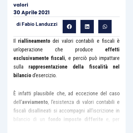
valori
30 Aprile 2021
di
Fabio Landuzzi
Il
riallineamento
dei valori contabili e fiscali è
un’operazione che produce
effetti
esclusivamente fiscali
, e perciò può impattare
sulla
rappresentazione della fiscalità nel
bilancio
d’esercizio.
È infatti plausibile che, ad eccezione del caso
dell’
avviamento
, l’esistenza di valori contabili e
fiscali disallineati si accompagni all’iscrizione in
bilancio di un
fondo imposte differite
e, per
effetto del riallineamento, si avrà l’eliminazione di