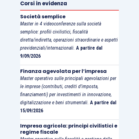
Corsi in evidenza
contabili internazionali prevedono che le
relative variazioni sarebbero ivi transitate.
Società semplice
Master in 4 videoconferenze sulla società
In assenza di un’indicazione unanime, pare
semplice: profili civilistici, fiscalità
diretta/indiretta, operazioni straordinarie e aspetti
tuttavia ritenersi che ogni qualvolta il
previdenziali/internazionali.
A partire dal
riallineamento non afferisca a beni oggetto di
9/09/2026
valutazione secondo il c.d. “
revaluation model
”, sia
ammissibile riflettere al conto economico il
Finanza agevolata per l’impresa
rilascio delle imposte differite
.
Master operativo sulle principali agevolazioni per
le imprese (contributi, crediti d’imposta,
finanziamenti) per investimenti in innovazione,
digitalizzazione e beni strumentali.
A partire dal
15/09/2026
Impresa agricola: principi civilistici e
regime fiscale