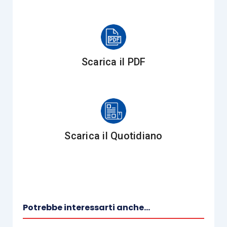
fatto che ora la
differenza temporanea
che ha generato il fondo venga meno in
un un’unica soluzione, non dovrebbe
perciò portare a
rappresentazioni
Scarica il PDF
contabili diverse
.
Se, come anticipato, il riallineamento riguardasse
l
’avviamento
, il par. 80 dell’Oic 25 indica che il
costo dell’
imposta sostitutiva
sia
ripartito lunga
Scarica il Quotidiano
la durata del beneficio fiscale
che deriva dallo
stesso riallineamento; l’imposta sostitutiva, in
questo modo, viene a rappresentare una sorta di
anticipazione dei futuri oneri fiscali
che la
società avrebbe altrimenti sostenuto in assenza
Potrebbe interessarti anche...
del riallineamento e la parte di imposta