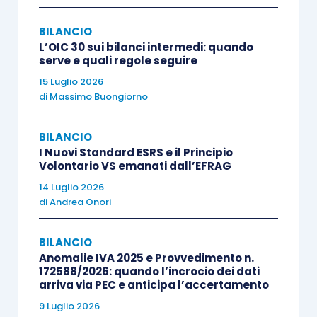
Rilevare
solo l’imposta sostitutiva
direttamente al
conto economico
;
BILANCIO
Rilevare
l’imposta sostitutiva
e
L’OIC 30 sui bilanci intermedi: quando
serve e quali regole seguire
contestualmente le
imposte anticipate
15 Luglio 2026
corrispondenti al beneficio fiscale del
di
Massimo Buongiorno
riallineamento, se ci sono i presupposti di
recuperabilità;
BILANCIO
Rilevare
l’imposta sostitutiva
come
I Nuovi Standard ESRS e il Principio
fosse
un’anticipazione delle future
Volontario VS emanati dall’EFRAG
imposte correnti
, da rilasciare poi nel
14 Luglio 2026
di
Andrea Onori
conto economico dei successivi esercizi
mano a mano che si manifesterà il
BILANCIO
beneficio fiscale prodotto dal
Anomalie IVA 2025 e Provvedimento n.
riallineamento.
172588/2026: quando l’incrocio dei dati
arriva via PEC e anticipa l’accertamento
9 Luglio 2026
Se oggetto del riallineamento sono attività per le