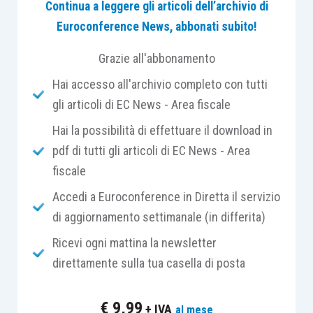
Continua a leggere gli articoli dell’archivio di
tale posta passiva a fronte della
rilevazione del
Euroconference News, abbonati subito!
debito tributario
corrispondente all’
imposta
sostitutiva
dovuta.
Grazie all'abbonamento
Hai accesso all'archivio completo con tutti
Ci si interroga al riguardo se la
contropartita
gli articoli di EC News - Area fiscale
contabile
del
rilascio delle imposte differite
Hai la possibilità di effettuare il download in
debba essere il
conto economico
oppure il
pdf di tutti gli articoli di EC News - Area
patrimonio netto
.
fiscale
Per le imprese
Oic Adopter
, il par. 75 dell’Oic 25
Accedi a Euroconference in Diretta il servizio
tratta del riallineamento eseguito in un
esercizio
di aggiornamento settimanale (in differita)
successivo
a quello di effettuazione
Ricevi ogni mattina la newsletter
dell’operazione che lo ha originato, e prescrive
direttamente sulla tua casella di posta
che:
€
9,99
+ IVA
al mese