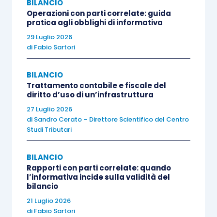
BILANCIO
sostitutiva differita agli esercizi successivi è
Operazioni con parti correlate: guida
iscritta nell’attivo circolante
tra i crediti come
pratica agli obblighi di informativa
“
Attività per imposta sostitutiva da riallineamento
”.
29 Luglio 2026
di
Fabio Sartori
Per le imprese
Ias Adopter
la situazione è
più
intricata
; se oggetto del riallineamento è
BILANCIO
Trattamento contabile e fiscale del
l’
avviamento
, non ci sono imposte differite da
diritto d’uso di un’infrastruttura
rilasciare, e perciò sembra
ragionevole riferirsi
27 Luglio 2026
alle indicazioni
fornite per la fattispecie analoga
di
Sandro Cerato – Direttore Scientifico del Centro
Studi Tributari
di cui all’
articolo 15, comma 10, D.L. 185/2008
;
quindi, un’
utile guida
si trova nell’
Applicazione n.
BILANCIO
1
pubblicata dall’Oic nel febbraio 2009.
Rapporti con parti correlate: quando
l’informativa incide sulla validità del
bilancio
Sono proposte
tre tecniche alternative
:
21 Luglio 2026
di
Fabio Sartori