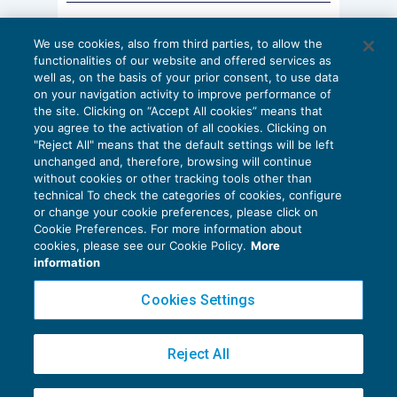
AI E DIGITALIZZAZIONE
We use cookies, also from third parties, to allow the
EU AI Act e studi professionali: le
functionalities of our website and offered services as
scadenze concrete
well as, on the basis of your prior consent, to use data
on your navigation activity to improve performance of
27 Luglio 2026
the site. Clicking on “Accept All cookies” means that
di
Diego Barberi
e
Stefano Dovier
you agree to the activation of all cookies. Clicking on
"Reject All" means that the default settings will be left
unchanged and, therefore, browsing will continue
without cookies or other tracking tools other than
technical To check the categories of cookies, configure
or change your cookie preferences, please click on
Cookie Preferences. For more information about
Privacy Policy
cookies, please see our Cookie Policy.
More
Cookie Policy
information
Euroconference NEWS è una testata registrata al Tribunale di Milano Reg. n. 8556/2026
Cookies Settings
Direttore responsabile Sandro Cerato
Copyright 2016 ©
Gruppo Euroconference S.p.A.
v2.32.4
Reject All
Piazza Luigi Einaudi, 10N01 - 20124 Milano - info@ecnews.it
Capitale Sociale € 300.000,00 i.v. C.F. P.IVA Iscrizione Registro Imprese di Milano