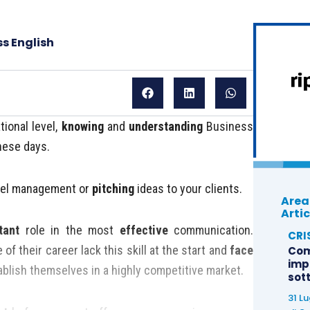
ss English
ional level,
knowing
and
understanding
Business
ese days.
vel management or
pitching
ideas to your clients.
Area
Artic
tant
role in the most
effective
communication.
CRI
of their career lack this skill at the start and
face
Com
imp
ablish themselves in a highly competitive market.
sot
31 L