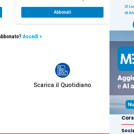
ble to speak in
public
too.
31 L
Abbonati
di
An
possible
 abbonato?
Accedi >
nt sections, pick the most interesting piece of
dated
but also
improves
your reading and writing
Scarica il Quotidiano
it: Reading newspapers every day helps grow a
nt ways of representing the same phrases and new
Cors
Soci