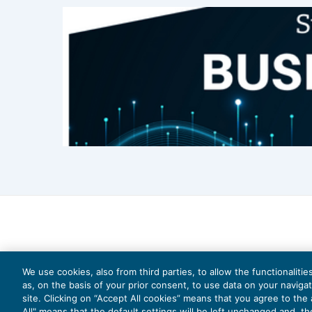
So there we have it, 6 key tips to reall
have enjoyed this article or found it 
there is anything you would like us to f
We use cookies, also from third parties, to allow the functionaliti
as, on the basis of your prior consent, to use data on your naviga
site. Clicking on “Accept All cookies” means that you agree to the a
All" means that the default settings will be left unchanged and, t