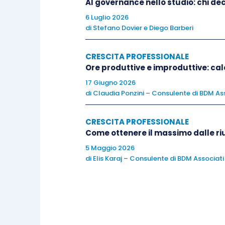
AI governance nello studio: chi dec
when it comes to communicating with pe
6 Luglio 2026
di
Stefano Dovier
e
Diego Barberi
For this reason it is important to lea
CRESCITA PROFESSIONALE
saying them at the same time) doing
Ore produttive e improduttive: calc
difficulties
, what are the difficult words
17 Giugno 2026
di
Claudia Ponzini – Consulente di BDM Ass
CRESCITA PROFESSIONALE
Come ottenere il massimo dalle ri
5] Focus on listening more
5 Maggio 2026
Your
listening ability
is one of the prin
di
Elis Karaj – Consulente di BDM Associati
effective communication
.
To learn anything, first, you need to be 
Listen to how people speak, listen to 