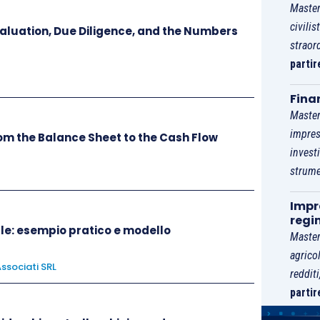
Master
civilis
aluation, Due Diligence, and the Numbers
straor
colleagues, friends is one of the
best
ways to learn
partir
Fina
Master
, however, the fear of making an error can lead to
impres
rom the Balance Sheet to the Cash Flow
gical barrier. Removing any obstacles by speaking
invest
 able to stop yourself.
strume
Impre
take the
initiative
to give it a start.
regi
le: esempio pratico e modello
Master
agrico
ssociati SRL
reddit
partir
things in English, we often speak
fluently
, however,