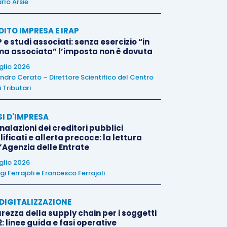
rlo Arsie
DITO IMPRESA E IRAP
 e studi associati: senza esercizio “in
ma associata” l’imposta non è dovuta
uglio 2026
ndro Cerato – Direttore Scientifico del Centro
 Tributari
SI D'IMPRESA
alazioni dei creditori pubblici
ificati e allerta precoce: la lettura
l’Agenzia delle Entrate
uglio 2026
igi Ferrajoli
e
Francesco Ferrajoli
E DIGITALIZZAZIONE
rezza della supply chain per i soggetti
: linee guida e fasi operative