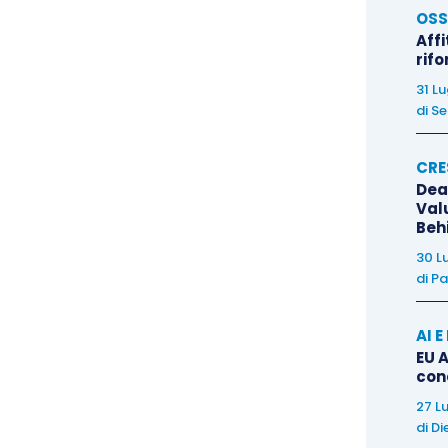
OSS
.
Affi
rif
ombine to help you learn new words, different
31 L
di
Se
 English Language skills.
CRE
Dea
Val
Beh
30 L
st mistake a man can ever make is to be afraid of
di
Pa
AI 
ould allow yourself to
accept mistakes
and
learn
EU A
con
 of what will be the results. Getting over this
27 L
est step
you can make in your English Language
di
Di