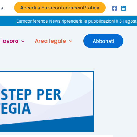
ta
Accedi a EuroconferenceinPratica
roconference News riprenderà le pubblicazioni il 31 agosto. Buone v
 lavoro
Area legale
Abbonati