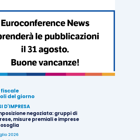
 fiscale
oli del giorno
SI D'IMPRESA
posizione negoziata: gruppi di
rese, misure premiali e imprese
tosoglia
uglio 2026