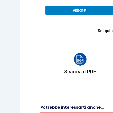
This will allow you to be
confident
and a
Abbonati
2] Read as many newspaper articles as 
Sei già
A newspaper can have various differe
section for you and read it aloud.
Not only does this help to you keep
up
skills.
Scarica il PDF
Make reading newspapers daily a hab
strong
vocabulary
, as it has differe
words in it.
Potrebbe interessarti anche...