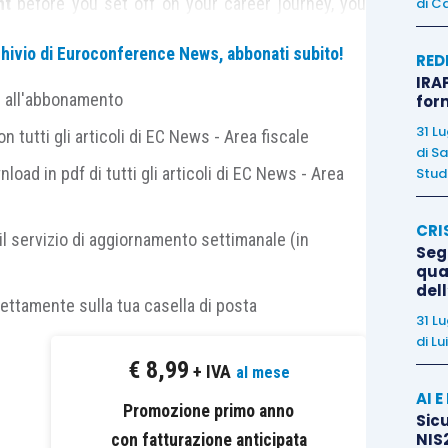
nt
before you set off on your career journey, you
di
Ca
archivio di Euroconference News, abbonati subito!
RED
IRAP
t some key tips to help you improve your Business
e all'abbonamento
for
31 L
 tutti gli articoli di EC News - Area fiscale
di
Sa
nload in pdf di tutti gli articoli di EC News - Area
Studi
CRI
il servizio di aggiornamento settimanale (in
 madness: A key first step to learning and improving
Segn
rather than any other language, however it isn’t
qual
del
art with
yourself
.
rettamente sulla tua casella di posta
31 L
di
Lu
icate
in our mother tongue, but we should try to
€
8,99
+ IVA
al mese
lish language.
AI 
Promozione primo anno
Sicu
NIS2
con fatturazione anticipata