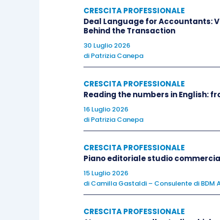
CRESCITA PROFESSIONALE
Deal Language for Accountants: V
3] Try to speak English with your peers
Behind the Transaction
Conversing in English with your peers, 
30 Luglio 2026
di
Patrizia Canepa
to speak English.
CRESCITA PROFESSIONALE
Naturally,
mistakes
are bound to happen
Reading the numbers in English: f
an inability to get over that psycholo
16 Luglio 2026
regularly
with everyone and you won’t be
di
Patrizia Canepa
Gather the
courage
, push yourself and 
CRESCITA PROFESSIONALE
Piano editoriale studio commercia
15 Luglio 2026
di
Camilla Gastaldi – Consulente di BDM A
4] Learn new vocabulary aloud
CRESCITA PROFESSIONALE
In our minds, while we practice saying 