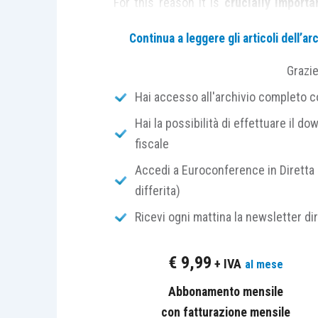
For this reason it is
crucially importa
should
learn
Business English.
Continua a leggere gli articoli dell’
In this article we will take a look a
Grazi
English, quickly:
Hai accesso all'archivio completo con
Hai la possibilità di effettuare il dow
fiscale
1] Don’t be afraid to talk to yourself
Accedi a Euroconference in Diretta 
Although it is one of the first signs of
differita)
English is to
communicate
in English 
always possible with other people so st
Ricevi ogni mattina la newsletter di
We usually tend to
think
and
commun
€
9,99
+ IVA
al mese
change this habit and
switch
to the Eng
Abbonamento mensile
con fatturazione mensile