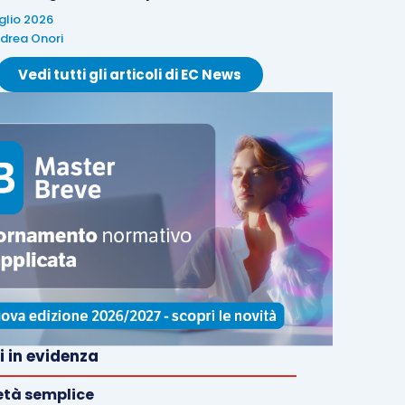
uglio 2026
drea Onori
Vedi tutti gli articoli di EC News
i in evidenza
età semplice