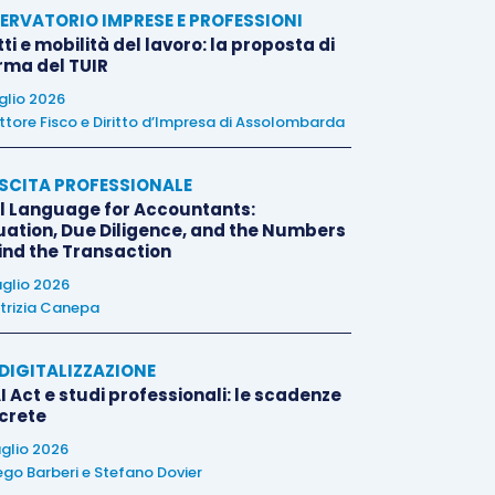
ERVATORIO IMPRESE E PROFESSIONI
tti e mobilità del lavoro: la proposta di
orma del TUIR
uglio 2026
ttore Fisco e Diritto d’Impresa di Assolombarda
SCITA PROFESSIONALE
l Language for Accountants:
uation, Due Diligence, and the Numbers
ind the Transaction
uglio 2026
trizia Canepa
E DIGITALIZZAZIONE
I Act e studi professionali: le scadenze
crete
uglio 2026
ego Barberi
e
Stefano Dovier