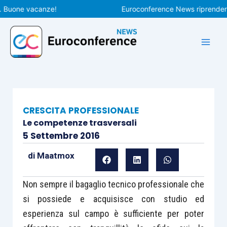
Vai
one vacanze!
Euroconference News riprenderà le p
al
contenuto
CRESCITA PROFESSIONALE
Le competenze trasversali
5 Settembre 2016
di
Maatmox
Non sempre il bagaglio tecnico professionale che
si possiede e acquisisce con studio ed
esperienza sul campo è sufficiente per poter