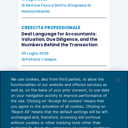
di
Settore Fisco e Diritto d’Impresa di
Assolombarda
CRESCITA PROFESSIONALE
Deal Language for Accountants:
Valuation, Due Diligence, and the
Numbers Behind the Transaction
30 Luglio 2026
di
Patrizia Canepa
AI E DIGITALIZZAZIONE
We use cookies, also from third parties, to allow the
EU AI Act e studi professionali: le
functionalities of our website and offered services as
scadenze concrete
well as, on the basis of your prior consent, to use data
on your navigation activity to improve performance of
27 Luglio 2026
the site. Clicking on “Accept All cookies” means that
di
Diego Barberi
e
Stefano Dovier
you agree to the activation of all cookies. Clicking on
"Reject All" means that the default settings will be left
unchanged and, therefore, browsing will continue
without cookies or other tracking tools other than