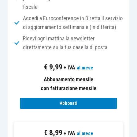
fiscale
Altrettante volte ci saremo imbattuti in giovani
Accedi a Euroconference in Diretta il servizio
aspiranti professionisti che, seppur non dotati di
di aggiornamento settimanale (in differita)
un eccellente
curriculum
, ci hanno dato la
Ricevi ogni mattina la newsletter
sensazione di avere le caratteristiche giuste per
direttamente sulla tua casella di posta
poter diventare degli ottimi professionisti.
€
9,99
+ IVA
al mese
La realtà è che lo studio è una cosa, ma il lavoro è
tutt’altro.
Abbonamento mensile
con fatturazione mensile
Come a dire: si può essere sempre vincenti in
Abbonati
fase di allenamento, se poi sistematicamente si
perde però quando si entra in competizione, vuol
dire che manca ancora qualcosa.
€
8,99
+ IVA
al mese