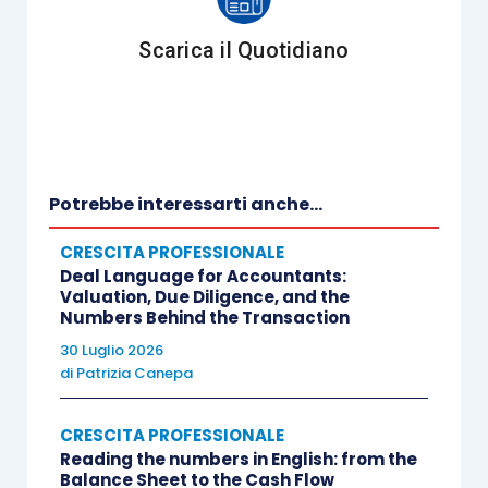
citarne alcune, e si dividono in 4 macro-
categorie:
Scarica il Quotidiano
le competenze PERSONALI: la gestione di
sé e l’orientamento all’obiettivo;
le competenze RELAZIONALI: la gestione
Potrebbe interessarti anche...
del rapporto con gli altri;
le competenze COGNITIVE: le capacità di
CRESCITA PROFESSIONALE
analisi e sintesi;
Deal Language for Accountants:
Valuation, Due Diligence, and the
le competenze ORGANIZZATIVE: le
Numbers Behind the Transaction
capacità operative.
30 Luglio 2026
di
Patrizia Canepa
Queste competenze trasversali si articolano in
conoscenze, abilità, qualità personali e
CRESCITA PROFESSIONALE
professionali che permettono all’individuo di:
Reading the numbers in English: from the
Balance Sheet to the Cash Flow