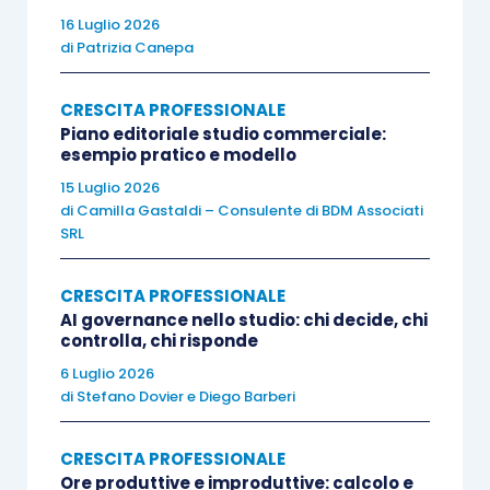
16 Luglio 2026
analizzare e comprendere le
di
Patrizia Canepa
caratteristiche dell’ambiente, del compito
e del ruolo assegnato
CRESCITA PROFESSIONALE
mettersi adeguatamente in relazione con
Piano editoriale studio commerciale:
esempio pratico e modello
gli altri
15 Luglio 2026
affrontare e gestire in modo efficiente le
di
Camilla Gastaldi – Consulente di BDM Associati
situazioni e i problemi
SRL
La formazione esperienziale ha come obiettivo
CRESCITA PROFESSIONALE
quello di sviluppare tali competenze attraverso
AI governance nello studio: chi decide, chi
controlla, chi risponde
attività quali l’
outdoor training
, il
cooking
, o altre
6 Luglio 2026
team experiences
. Infatti, in un contesto lavorativo
di
Stefano Dovier
e
Diego Barberi
dove le capacità tecniche non sono sufficienti
per garantire il successo e una performance
CRESCITA PROFESSIONALE
eccellente, diventa fondamentale sviluppare
Ore produttive e improduttive: calcolo e