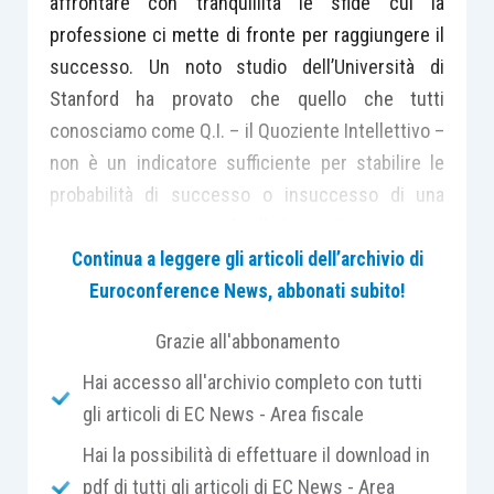
affrontare con tranquillità le sfide cui la
professione ci mette di fronte per raggiungere il
successo. Un noto studio dell’Università di
Stanford ha provato che quello che tutti
conosciamo come Q.I. – il Quoziente Intellettivo –
non è un indicatore sufficiente per stabilire le
probabilità di successo o insuccesso di una
persona, soprattutto a livello lavorativo.
Continua a leggere gli articoli dell’archivio di
Euroconference News, abbonati subito!
Quante volte, in fase di selezione di possibili
collaboratori, ci si è trovati di fronte a ragazzi con
Grazie all'abbonamento
un
curriculum
studi invidiabile, ma che ci hanno
Hai accesso all'archivio completo con tutti
dato la sensazione che tutto quel bagaglio
gli articoli di EC News - Area fiscale
conoscitivo, nel momento in cui doveva essere
calato nella praticità lavorativa quotidiana, veniva
Hai la possibilità di effettuare il download in
a disperdersi?
pdf di tutti gli articoli di EC News - Area