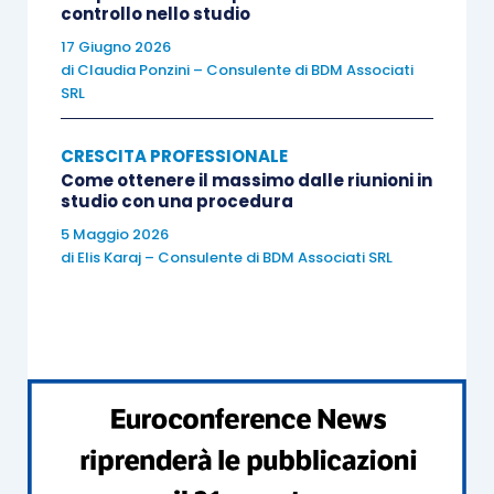
controllo nello studio
quelle competenze trasversali che possono
aggiungere valore alla vita personale e
17 Giugno 2026
di
Claudia Ponzini – Consulente di BDM Associati
professionale. Multinazionali di rilievo, come ad
SRL
esempio Google, Philips Electronics e AT&T,
hanno già adottato politiche di assunzione e
CRESCITA PROFESSIONALE
sviluppo del personale che riconoscono e
Come ottenere il massimo dalle riunioni in
studio con una procedura
valorizzano il ruolo delle
soft skills
.
5 Maggio 2026
di
Elis Karaj – Consulente di BDM Associati SRL
Per approfondimenti Euroconference ti consiglia: