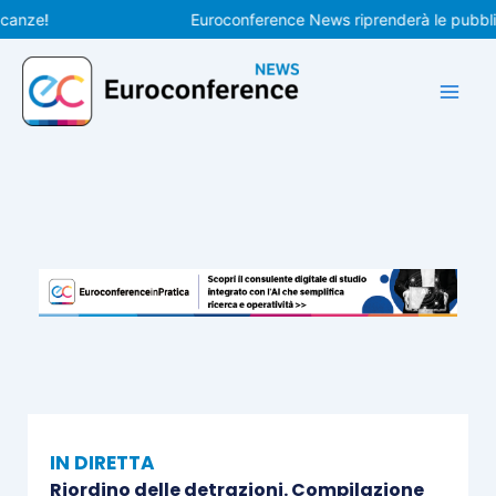
Vai
e!
Euroconference News riprenderà le pubblicazio
al
contenuto
IN DIRETTA
Riordino delle detrazioni. Compilazione