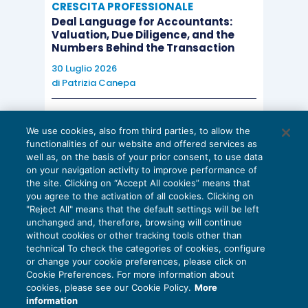
CRESCITA PROFESSIONALE
Deal Language for Accountants:
Valuation, Due Diligence, and the
Numbers Behind the Transaction
30 Luglio 2026
di
Patrizia Canepa
AI E DIGITALIZZAZIONE
We use cookies, also from third parties, to allow the
EU AI Act e studi professionali: le
functionalities of our website and offered services as
scadenze concrete
well as, on the basis of your prior consent, to use data
on your navigation activity to improve performance of
27 Luglio 2026
the site. Clicking on “Accept All cookies” means that
di
Diego Barberi
e
Stefano Dovier
you agree to the activation of all cookies. Clicking on
"Reject All" means that the default settings will be left
unchanged and, therefore, browsing will continue
without cookies or other tracking tools other than
technical To check the categories of cookies, configure
or change your cookie preferences, please click on
Cookie Preferences. For more information about
Privacy Policy
cookies, please see our Cookie Policy.
More
Cookie Policy
information