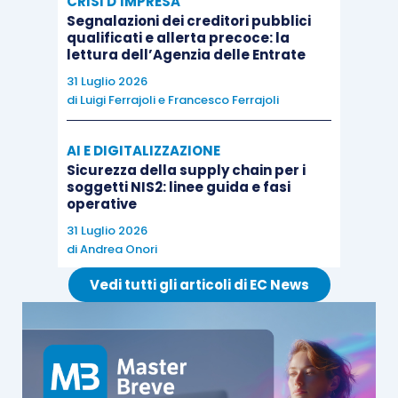
CRISI D'IMPRESA
Segnalazioni dei creditori pubblici
qualificati e allerta precoce: la
lettura dell’Agenzia delle Entrate
31 Luglio 2026
di
Luigi Ferrajoli
e
Francesco Ferrajoli
AI E DIGITALIZZAZIONE
Sicurezza della supply chain per i
soggetti NIS2: linee guida e fasi
operative
31 Luglio 2026
di
Andrea Onori
Vedi tutti gli articoli di EC News