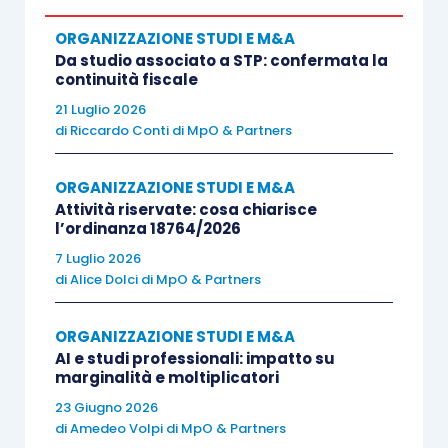
alla sottoscrizione di un contratto preliminare,
ORGANIZZAZIONE STUDI E M&A
non costituisce corrispettivo dell’operazione fino
Da studio associato a STP: confermata la
continuità fiscale
a quando non venga imputata al prezzo. Ne
21 Luglio 2026
consegue che il versamento della caparra
di
Riccardo Conti di MpO & Partners
confirmatoria non ha alcuna rilevanza ai fini delle
imposte dirette fino al momento in cui sia
ORGANIZZAZIONE STUDI E M&A
imputata, appunto, in conto prezzo.
Attività riservate: cosa chiarisce
l’ordinanza 18764/2026
Ai fini IVA è intervenuta recentemente la
7 Luglio 2026
Corte di
di
Alice Dolci di MpO & Partners
Cassazione con l’ordinanza n. 3736 del 2019
.
ORGANIZZAZIONE STUDI E M&A
Con tale ordinanza la Suprema Corte è tornata a
AI e studi professionali: impatto su
marginalità e moltiplicatori
trattare il tema della rilevanza, ai fini
dell’assolvimento dell’imposta sul valore
23 Giugno 2026
di
Amedeo Volpi di MpO & Partners
aggiunto, della corresponsione di somme legate