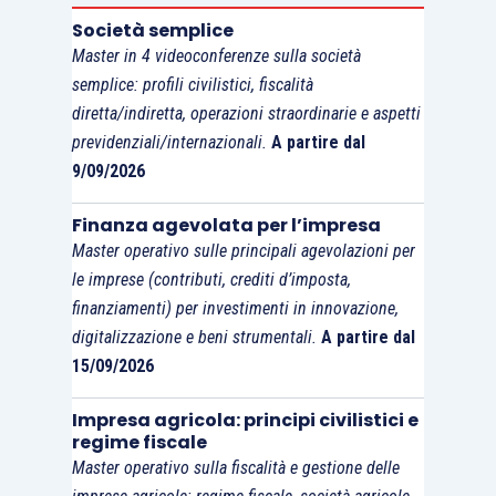
mediante la relativa cessione a titolo
Società semplice
oneroso;
Master in 4 videoconferenze sulla società
mediante il risarcimento, anche in forma
semplice: profili civilistici, fiscalità
assicurativa, conseguito per la perdita o il
diretta/indiretta, operazioni straordinarie e aspetti
previdenziali/internazionali.
A partire dal
danneggiamento dei beni medesimi;
9/09/2026
limitatamente alle plusvalenze, mediante
la relativa destinazione al consumo
Finanza agevolata per l’impresa
personale o familiare dell’esercente l’arte
Master operativo sulle principali agevolazioni per
o la professione o a finalità estranee
le imprese (contributi, crediti d’imposta,
all’arte o professione.
finanziamenti) per investimenti in innovazione,
digitalizzazione e beni strumentali.
A partire dal
La plusvalenza o la minusvalenza è calcolata
15/09/2026
come differenza tra il corrispettivo percepito e il
Impresa agricola: principi civilistici e
costo non ammortizzato e concorre alla
regime fiscale
formazione del reddito nel periodo d’imposta in
Master operativo sulla fiscalità e gestione delle
cui avviene l’incasso. Da un punto di vista pratico