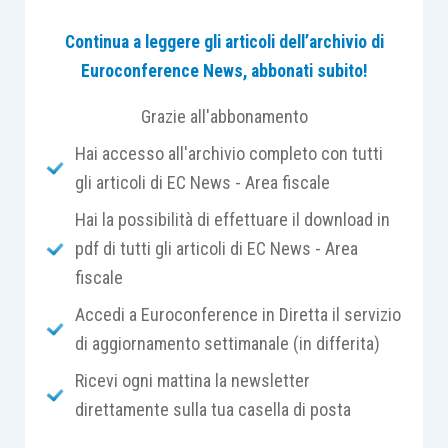
produrre ricchezza autonomamente dalla figura
Continua a leggere gli articoli dell’archivio di
del titolare. E’ evidente che tale differenze si
Euroconference News, abbonati subito!
stanno sfumando nel tempo, ma concettualmente
la distinzione resiste.
Grazie all'abbonamento
Hai accesso all'archivio completo con tutti
Pertanto, la cessione dello studio professionale
gli articoli di EC News - Area fiscale
non si può configurare come un
trasferimento
Hai la possibilità di effettuare il download in
d’azienda nel suo complesso,
con la
pdf di tutti gli articoli di EC News - Area
conseguenza che non può essere applicata la
fiscale
medesima disciplina fiscale. Infatti, lo studio
professionale è costituito da una pluralità di
Accedi a Euroconference in Diretta il servizio
rapporti giuridici che devono essere trattati, da
di aggiornamento settimanale (in differita)
un punto di vista fiscale, con differenti discipline
Ricevi ogni mattina la newsletter
nel momento della cessione.
direttamente sulla tua casella di posta