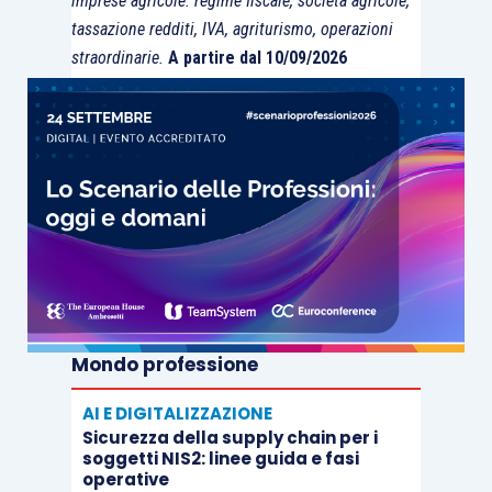
imprese agricole: regime fiscale, società agricole,
tassazione redditi, IVA, agriturismo, operazioni
il professionista che cede i beni strumentali
straordinarie.
A partire dal 10/09/2026
dovrà emettere una parcella soggetta ad IVA ma
non a cassa e ritenuta d’acconto.
Per quel che attiene l’eventuale imputazione di
parte del prezzo al compenso per l’assunzione
dell’obbligo di non concorrenza, esso dovrebbe
essere ricondotto nella previsione dell’articolo
67, comma 1, lettera l) del T.U.I.R.,
il quale
espressamente qualifica come redditi diversi
quelli derivanti dall’assunzione di obblighi di fare,
Mondo professione
non fare o permettere. Pertanto, parrebbe non
AI E DIGITALIZZAZIONE
valere il principio dell’attrazione del reddito in
Sicurezza della supply chain per i
quanto l’obbligazione assunta da parte cedente
soggetti NIS2: linee guida e fasi
non sarebbe una attività oggettivamente
operative