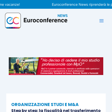
Vai
acanze!
Euroconference News riprenderà le pubbli
al
contenuto
ORGANIZZAZIONE STUDI E M&A
Step by step: la fiscalità nel trasferimento