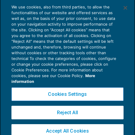
AI E DIGITALIZZAZIONE
«pacchetto clienti» genera interamente reddito
We use cookies, also from third parties, to allow the
EU AI Act e studi professionali: le
professionale da assoggettare a tassazione
functionalities of our website and offered services as
scadenze concrete
well as, on the basis of your prior consent, to use data
ordinaria ai sensi dell’articolo 54 del TUIR. Ai fini
on your navigation activity to improve performance of
27 Luglio 2026
the site. Clicking on “Accept All cookies” means that
IVA, in considerazione del fatto che il
di
Diego Barberi
e
Stefano Dovier
you agree to the activation of all cookies. Clicking on
professionista cedente è obbligato ad emettere
"Reject All" means that the default settings will be left
unchanged and, therefore, browsing will continue
parcella per le rate incassate (assoggettandole
without cookies or other tracking tools other than
ad IVA, CP e ritenuta d’acconto), egli, anche se
technical To check the categories of cookies, configure
or change your cookie preferences, please click on
intende cessare l’attività, deve conservare la
Cookie Preferences. For more information about
Privacy Policy
partita IVA fino all’incasso dell’ultima rata.
cookies, please see our Cookie Policy.
More
Cookie Policy
information
Euroconference NEWS è una testata registrata al Tribunale di Milano Reg. n. 8556/2026
Cookies Settings
Direttore responsabile Sandro Cerato
Copyright 2016 ©
Gruppo Euroconference S.p.A.
v2.32.4
L’ipotesi dell’incasso in un’unica soluzione
Reject All
Piazza Luigi Einaudi, 10N01 - 20124 Milano - info@ecnews.it
Capitale Sociale € 300.000,00 i.v. C.F. P.IVA Iscrizione Registro Imprese di Milano
E’ il caso di precisare che anche nell’ipotesi
Accept All Cookies
02776120236