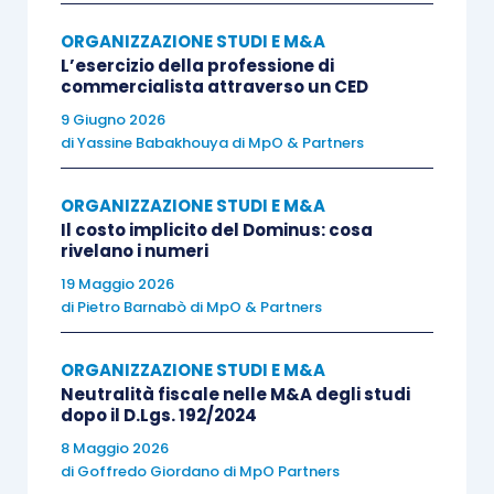
a
contratti preliminari
a titolo di
acconti sul
ORGANIZZAZIONE STUDI E M&A
prezzo o caparre confirmatorie
. La Suprema
L’esercizio della professione di
Corte ribadisce il principio per cui “
in tema di Iva,
commercialista attraverso un CED
il
versamento di una caparra confirmatoria
a
9 Giugno 2026
di
Yassine Babakhouya di MpO & Partners
corredo di un preliminare di vendita, rimasto
inadempiuto, non determina l’insorgenza del
ORGANIZZAZIONE STUDI E M&A
presupposto impositivo, in quanto assolve
una
Il costo implicito del Dominus: cosa
funzione di risarcimento forfettario del
rivelano i numeri
danno
e
non di anticipazione del corrispettivo
”.
19 Maggio 2026
di
Pietro Barnabò di MpO & Partners
ORGANIZZAZIONE STUDI E M&A
Neutralità fiscale nelle M&A degli studi
Il contratto definitivo
dopo il D.Lgs. 192/2024
8 Maggio 2026
di
Goffredo Giordano di MpO Partners
Alla stipula del contratto definitivo, quindi