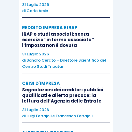
emettere una regolare parcella soggetta ad IVA,
31 Luglio 2026
ritenuta d’acconto e cassa di previdenza.
di
Carlo Arsie
Da parte acquirente i costi derivanti
REDDITO IMPRESA E IRAP
IRAP e studi associati: senza
dall’acquisizione di un pacchetto clienti sono
esercizio “in forma associata”
costi interamente deducibili, proprio in
l’imposta non è dovuta
considerazione del fatto che questi sono stati
31 Luglio 2026
di
Sandro Cerato – Direttore Scientifico del
considerati, da parte dell’Amministrazione
Centro Studi Tributari
Finanziaria, pari alle consulenze professionali
rese e pertanto costi inerenti ai fini della
CRISI D'IMPRESA
deducibilità.
Segnalazioni dei creditori pubblici
qualificati e allerta precoce: la
lettura dell’Agenzia delle Entrate
E’ il caso di precisare che il contratto di cessione
31 Luglio 2026
dello studio potrebbe anche prevedere che una
di
Luigi Ferrajoli
e
Francesco Ferrajoli
parte del prezzo venga imputata alla cessione del
marchio dello studio e/o delle attrezzature e/o