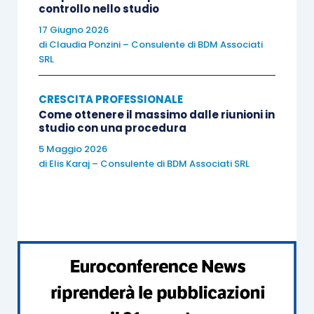
controllo nello studio
raccomandiamo il seguente seminario di
17 Giugno 2026
specializzazione:
di
Claudia Ponzini – Consulente di BDM Associati
SRL
CRESCITA PROFESSIONALE
Come ottenere il massimo dalle riunioni in
studio con una procedura
5 Maggio 2026
di
Elis Karaj – Consulente di BDM Associati SRL