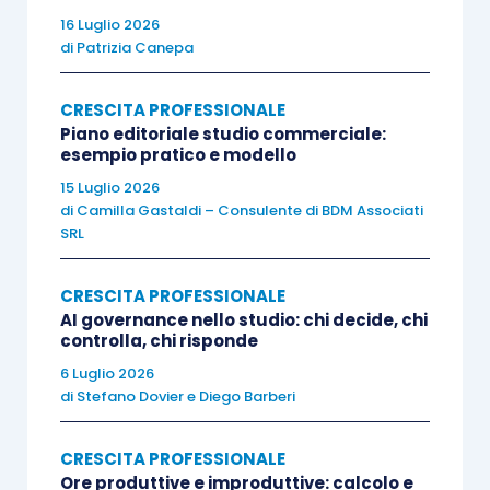
16 Luglio 2026
all’accessorio tecnologico di turno ha un
effetto
di
Patrizia Canepa
negativo immediato
: quando si è di fronte ad una
o più persone, è addirittura sufficiente tenere il
CRESCITA PROFESSIONALE
telefono sul tavolo per attivare una dinamica di
Piano editoriale studio commerciale:
esempio pratico e modello
distrazione e ridurre la sintonia (“
rapport
”) che
15 Luglio 2026
tanto aiuta a creare un clima positivo e di fiducia
di
Camilla Gastaldi – Consulente di BDM Associati
fra le parti.
SRL
È davvero indispensabile mantenere la propria
CRESCITA PROFESSIONALE
connessione attiva tutto il giorno? Oppure
AI governance nello studio: chi decide, chi
controlla, chi risponde
possiamo decidere di dedicarci al 100%, per il
6 Luglio 2026
tempo che serve, alla
persona
che si ha
di
di
Stefano Dovier
e
Diego Barberi
fronte
?
CRESCITA PROFESSIONALE
Per approfondire gli aspetti della comunicazione vi
Ore produttive e improduttive: calcolo e