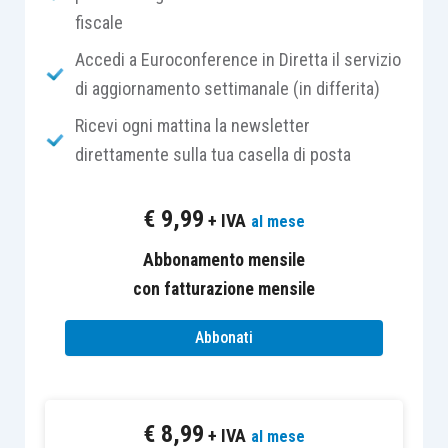
fiscale
rinunciare? Forse si dovrebbe, almeno per
salvaguardare la salute del proprio cervello,
Accedi a Euroconference in Diretta il servizio
stando alle recenti ricerche di autorevoli centri di
di aggiornamento settimanale (in differita)
ricerca.
Ricevi ogni mattina la newsletter
direttamente sulla tua casella di posta
Gli effetti, perlopiù negativi, della tipica modalità
multitasking
sono materia di studio approfondito
€
9,99
+ IVA
al mese
in diversi ambiti specialistici; fra questi:
comunicazione, psicologia e
Programmazione
Abbonamento mensile
Neurolinguistica
.
con fatturazione mensile
Abbonati
Uno studio pubblicato dal
Journal of Experimental
Psychology
, ad esempio, redige i risultati di vari
test
a dimostrazione che una semplice
€
8,99
distrazione
di due o tre secondi è stata
+ IVA
al mese