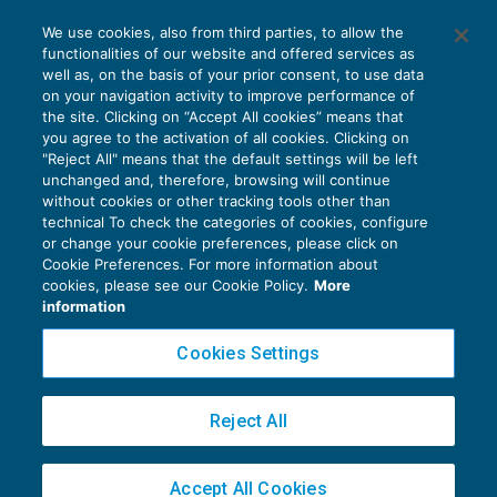
We use cookies, also from third parties, to allow the
functionalities of our website and offered services as
well as, on the basis of your prior consent, to use data
on your navigation activity to improve performance of
the site. Clicking on “Accept All cookies” means that
you agree to the activation of all cookies. Clicking on
"Reject All" means that the default settings will be left
unchanged and, therefore, browsing will continue
without cookies or other tracking tools other than
technical To check the categories of cookies, configure
or change your cookie preferences, please click on
Cookie Preferences. For more information about
Privacy Policy
cookies, please see our Cookie Policy.
More
Cookie Policy
information
Euroconference NEWS è una testata registrata al Tribunale di Milano Reg. n. 8556/2026
Cookies Settings
Direttore responsabile Sandro Cerato
Copyright 2016 ©
Gruppo Euroconference S.p.A.
v2.32.2
Reject All
Piazza Luigi Einaudi, 10N01 - 20124 Milano - info@ecnews.it
Capitale Sociale € 300.000,00 i.v. C.F. P.IVA Iscrizione Registro Imprese di Milano
Accept All Cookies
02776120236