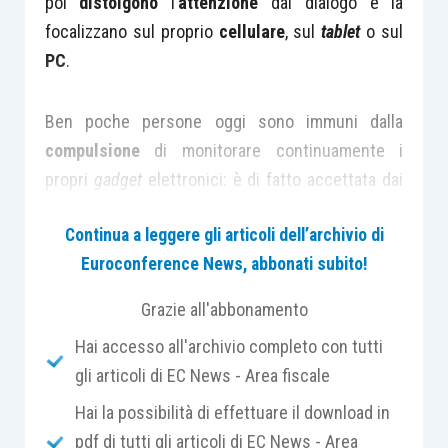
poi
distolgono
l’
attenzione
dal dialogo e la
focalizzano sul proprio
cellulare
, sul
tablet
o sul
PC
.
Ben poche persone oggi sono immuni dalla
compulsione
di monitorare continuamente i
propri
gadget
elettronici: è di fatto accettata dai
più l’impraticabilità di rimanere disconnessi per il
Continua a leggere gli articoli dell’archivio di
tempo di un’intera riunione. Non ci si concede più
Euroconference News, abbonati subito!
il privilegio di dedicare tutta la nostra
attenzione
ad un unico evento, un unico argomento, un’unica
Grazie all'abbonamento
persona.
Hai accesso all'archivio completo con tutti
gli articoli di EC News - Area fiscale
È davvero necessario essere costantemente
Hai la possibilità di effettuare il download in
online
? È un comportamento dettato da forza
pdf di tutti gli articoli di EC News - Area
maggiore oppure è un’
abitudine
a cui non si vuole