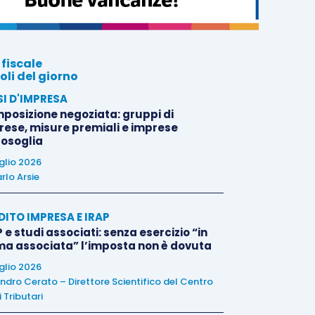
 fiscale
oli del giorno
SI D'IMPRESA
posizione negoziata: gruppi di
rese, misure premiali e imprese
tosoglia
uglio 2026
rlo Arsie
DITO IMPRESA E IRAP
 e studi associati: senza esercizio “in
ma associata” l’imposta non è dovuta
uglio 2026
ndro Cerato – Direttore Scientifico del Centro
 Tributari