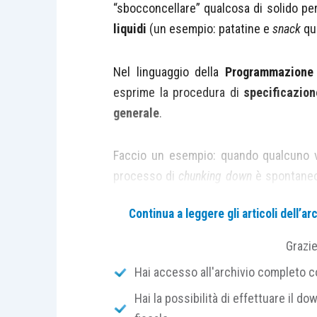
“sbocconcellare” qualcosa di solido pe
liquidi
(un esempio: patatine e
snack
qua
Nel linguaggio della
Programmazione 
esprime la procedura di
specificazion
generale
.
Faccio un esempio: quando qualcuno v
processo di
chunking down
è spontaneo
come: che tipo di auto? Di che marca? Q
Continua a leggere gli articoli dell’
così via.
Grazi
La stessa dinamica è applicabile in mod
Hai accesso all'archivio completo con
questioni sono
complesse
, più l’eserc
Hai la possibilità di effettuare il dow
e la fattibilità del progetto.