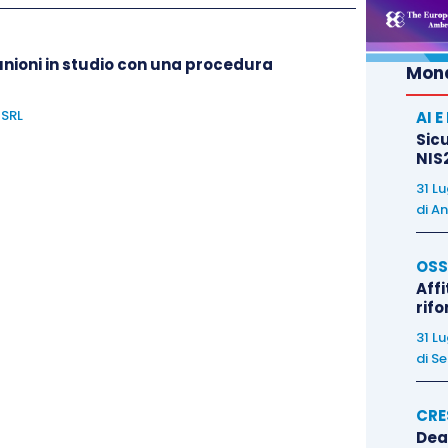
unioni in studio con una procedura
Mond
 SRL
AI 
Sicu
NIS2
31 L
di
An
OSS
Affi
rif
31 L
di
Se
CRE
Dea