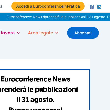
ta
Accedi a EuroconferenceinPratica
onference News riprenderà le pubblicazioni il 31 agosto. Buone vaca
 lavoro
Area legale
Abbonati