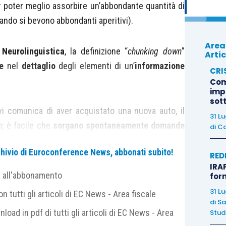
r poter meglio assorbire un’abbondante quantità di
ndo si bevono abbondanti aperitivi).
Area
Neurolinguistica
, la definizione “
chunking down
”
Artic
e
nel
dettaglio
degli elementi di un’
informazione
CRI
Com
imp
sot
i comunica di aver acquistato una nuova auto, il
31 L
; è facile che
sorgano spontaneamente domande
di
Ca
uale modello? Con quali optional? Di che colore? e
archivio di Euroconference News, abbonati subito!
RED
IRAP
e all'abbonamento
for
o efficace anche nell’ambito professionale: più le
31 L
 tutti gli articoli di EC News - Area fiscale
izio di entrare nei
particolari
aiuta la comprensione
di
Sa
nload in pdf di tutti gli articoli di EC News - Area
Studi