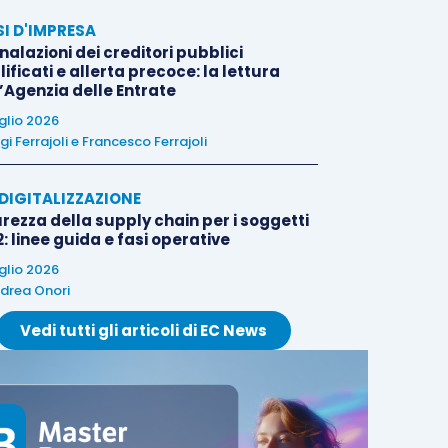
SI D'IMPRESA
alazioni dei creditori pubblici
ificati e allerta precoce: la lettura
l’Agenzia delle Entrate
uglio 2026
igi Ferrajoli
e
Francesco Ferrajoli
E DIGITALIZZAZIONE
rezza della supply chain per i soggetti
: linee guida e fasi operative
uglio 2026
drea Onori
Vedi tutti gli articoli di EC News