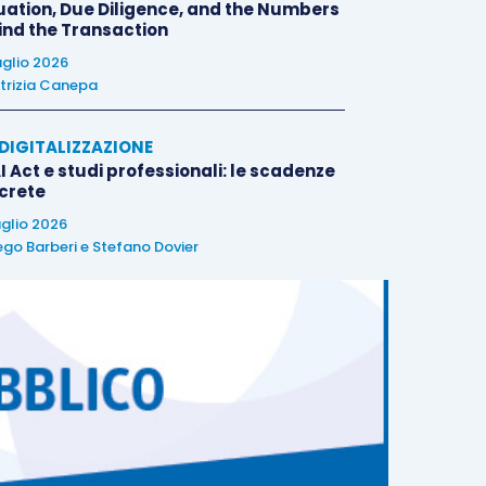
uation, Due Diligence, and the Numbers
ind the Transaction
uglio 2026
trizia Canepa
E DIGITALIZZAZIONE
I Act e studi professionali: le scadenze
crete
uglio 2026
ego Barberi
e
Stefano Dovier