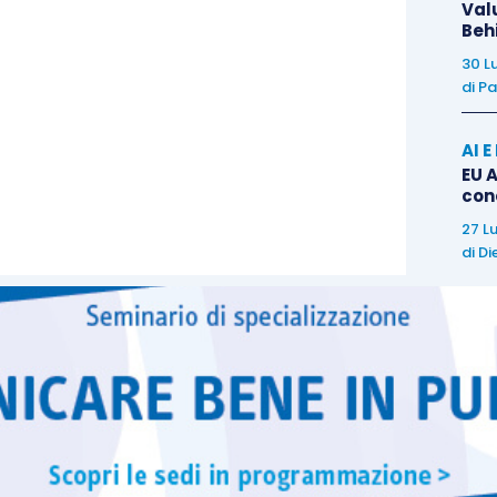
Val
Beh
30 L
di
Pa
AI 
EU A
con
27 L
di
Di