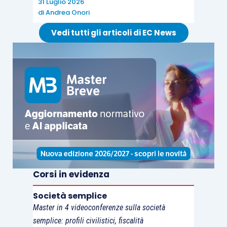
31 Luglio 2026
di
Andrea Onori
Credito Iva sorto a dicembre (eccedenza Iva
Vedi tutti gli articoli di EC News
acquisti su Iva vendite) = € 25.000
In questo caso è possibile presentare a gennaio
2017 (o comunque prima della presentazione
della dichiarazione) il
modello F24
con i seguenti
codici: 6003/2016 Debito 5.000; 6099/2016
Credito 5.000; il tutto con aggiunta degli interessi
(cod. 1991) e della sanzione (8904) da
ravvedimento.
Corsi in evidenza
La dichiarazione Iva 2017 chiude quindi con i
Società semplice
Master in 4 videoconferenze sulla società
seguenti dati:
semplice: profili civilistici, fiscalità