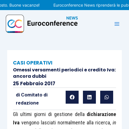
Vai
. Buone vacanze!
Euroconference News riprenderà le pubblicaz
al
contenuto
CASI OPERATIVI
Omessi versamenti periodici e credito Iva:
ancora dubbi
25 Febbraio 2017
di
Comitato di
redazione
Gli ultimi giorni di gestione della
dichiarazione
Iva
vengono lasciati normalmente alla ricerca,
in