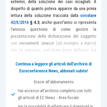
extremis
, della soluzione dei casi incagliati. A
dispetto di quanto poteva apparire da una prima
lettura della soluzione tracciata dalla
circolare
42/E/2016
§ 4.3
, anche quest’anno si ripresenta
l’annosa questione di come gestire la
presentazione della dichiarazione del soggetto
con
versamenti omessi
(ad esempio a marzo)
che ha maturato, nell’ultima parte dell’anno (ad
esempio a dicembre), un
credito
scaturente
dall’eccedenza di Iva acquisti sulle vendite. La
Continua a leggere gli articoli dell’archivio di
situazione non è infrequente e si presenta
Euroconference News, abbonati subito!
quando il contribuente:
Grazie all'abbonamento
Hai accesso all'archivio completo con tutti
non ha colto l’occasione, laddove avesse
gli articoli di EC News - Area fiscale
avuto i requisiti (
articolo 30
e
38-
bis
del
D.P.R. 633/1972
), di presentare il
modello
Hai la possibilità di effettuare il download in