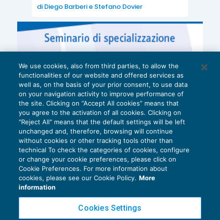
di
Diego Barberi
e
Stefano Dovier
pari al credito sorto a dicembre.
Nel caso in analisi è possibile presentare la
dichiarazione (tanto originaria quanto integrativa)
We use cookies, also from third parties, to allow the
senza visto di conformità
poiché il debito Iva da
functionalities of our website and offered services as
compensare non supera la soglia; va da sé
well as, on the basis of your prior consent, to use data
on your navigation activity to improve performance of
tuttavia che in tal caso il credito Iva annuale
the site. Clicking on “Accept All cookies” means that
residuo (€ 15.000) potrà essere utilizzato in
you agree to the activation of all cookies. Clicking on
"Reject All" means that the default settings will be left
compensazione orizzontale
solamente per altri
unchanged and, therefore, browsing will continue
€ 5.000 mentre gli ulteriori € 10.000 solo
without cookies or other tracking tools other than
technical To check the categories of cookies, configure
verticalmente per debiti Iva successivi.
or change your cookie preferences, please click on
Cookie Preferences. For more information about
Privacy Policy
cookies, please see our Cookie Policy.
More
Caso 3 – debito compensabile con obbligo visto
Cookie Policy
information
Euroconference NEWS è una testata registrata al Tribunale di Milano Reg. n. 8556/2026
Cookies Settings
Versamenti periodici eseguiti regolarmente = €
Direttore responsabile Sandro Cerato