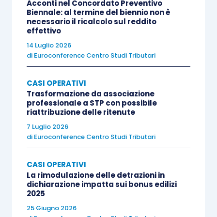
Acconti nel Concordato Preventivo
dalla
circolare 42/E/2016
. Innanzitutto (aspetto
Biennale: al termine del biennio non è
importante) è confermato che un
omesso
necessario il ricalcolo sul reddito
effettivo
versamento di Iva periodico è ravvedibile
ai
14 Luglio 2026
sensi dell’
articolo 13 del D.Lgs. 472/1997
(con
di
Euroconference Centro Studi Tributari
relative sanzioni ridotte ed interessi)
utilizzando
il credito emergente dalla dichiarazione
CASI OPERATIVI
annuale in compensazione F24 orizzontale
Trasformazione da associazione
professionale a STP con possibile
(quindi nel rispetto dei vincoli e dei consueti
riattribuzione delle ritenute
plafond
),
a partire dal 1° gennaio dell’anno
7 Luglio 2026
successivo a quello di maturazione
. Ciò
di
Euroconference Centro Studi Tributari
premesso l’Agenzia elenca le seguenti regole a
seconda del momento in cui avviene la
CASI OPERATIVI
compensazione
La rimodulazione delle detrazioni in
fra debito periodico violato e
dichiarazione impatta sui bonus edilizi
credito Iva annuale maturato successivamente:
2025
25 Giugno 2026