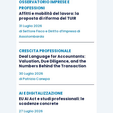
10.000).
OSSERVATORIO IMPRESE E
PROFESSIONI
Affitti e mobilità del lavoro: la
Dopo la presentazione della dichiarazione il 16
proposta di riforma del TUIR
marzo può essere presentato l’
F24
per
31 Luglio 2026
compensare con ravvedimento il debito di marzo
di
Settore Fisco e Diritto d’Impresa di
Assolombarda
di € 10.000.
CRESCITA PROFESSIONALE
A seguito della compensazione va presentata
Deal Language for Accountants:
dichiarazione integrativa
che chiude come
Valuation, Due Diligence, and the
Numbers Behind the Transaction
segue:
30 Luglio 2026
di
Patrizia Canepa
VL29
(versamenti eseguiti) = 20.000
(15.000 versati nel 2016 + 10.000
AI E DIGITALIZZAZIONE
ravveduti a marzo 2017);
EU AI Act e studi professionali: le
scadenze concrete
VX5
(credito a riporto/compensazione) =
27 Luglio 2026
€ 25.000 (di cui € 10.000 già utilizzati),