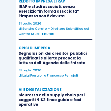
emergere, fin dalla dichiarazione originaria,
REDDITO IMPRESA E IRAP
IRAP e studi associati: senza
l’intero credito sorto a fine anno da utilizzare
esercizio “in forma associata”
successivamente in compensazione orizzontale
l’imposta non è dovuta
a ravvedimento dei precedenti versamenti
31 Luglio 2026
di
Sandro Cerato – Direttore Scientifico del
omessi. Vediamo quindi con alcuni esempi
Centro Studi Tributari
quando la procedura descritta dall’Agenzia
funziona e quando, invece, rimangono
CRISI D'IMPRESA
problematiche.
Segnalazioni dei creditori pubblici
qualificati e allerta precoce: la
lettura dell’Agenzia delle Entrate
Caso 1 – debito integralmente compensabile
31 Luglio 2026
ante dichiarazione
di
Luigi Ferrajoli
e
Francesco Ferrajoli
Versamenti periodici eseguiti regolarmente = €
AI E DIGITALIZZAZIONE
Sicurezza della supply chain per i
15.000
soggetti NIS2: linee guida e fasi
operative
Versamento marzo omesso = € 5.000