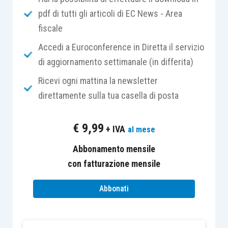
TR
(in applicazione dell’
articolo 8 del
pdf di tutti gli articoli di EC News - Area
D.P.R. 542/1999
) per far emergere il
fiscale
credito trimestrale
(per i primi tre
Accedi a Euroconference in Diretta il servizio
trimestri) da utilizzare in compensazione
di aggiornamento settimanale (in differita)
orizzontale a ravvedimento del debito
Ricevi ogni mattina la newsletter
precedente (con sanzioni e interessi
direttamente sulla tua casella di posta
calcolati sul lordo);
non dispone, entro la scadenza della
€
9,99
+ IVA
al mese
dichiarazione annuale, della provvista per
ravvedere
gli versamenti omessi.
Abbonamento mensile
con fatturazione mensile
In merito al primo caso va osservato che la
circolare 42/E/2016
ha avvallato tale possibilità
Abbonati
circoscrivendo letteralmente la praticabilità per il
“
credito Iva maturato in un trimestre successivo a