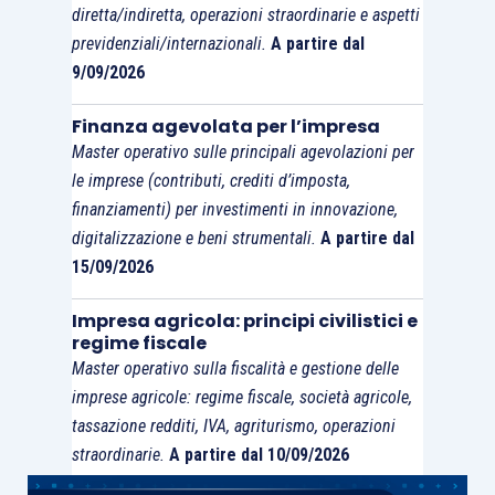
diretta/indiretta, operazioni straordinarie e aspetti
VL29
(versamenti eseguiti) = 20.000
previdenziali/internazionali.
A partire dal
(15.000 versati nel 2016 + 5.000 ravveduti
9/09/2026
a gennaio 2017)
VX5
(credito a riporto/compensazione) =
Finanza agevolata per l’impresa
Master operativo sulle principali agevolazioni per
€ 25.000 (di cui € 5.000 già utilizzati)
le imprese (contributi, crediti d’imposta,
finanziamenti) per investimenti in innovazione,
In tal caso
non è necessario presentare alcuna
digitalizzazione e beni strumentali.
A partire dal
dichiarazione integrativa
giacché non serve
15/09/2026
effettuare compensazioni orizzontali
over
€
5.000.
Impresa agricola: principi civilistici e
regime fiscale
Master operativo sulla fiscalità e gestione delle
Caso 2 – debito compensabile con
imprese agricole: regime fiscale, società agricole,
dichiarazione integrativa senza obbligo visto
tassazione redditi, IVA, agriturismo, operazioni
straordinarie.
A partire dal 10/09/2026
Stesso caso precedente con la sola variante che