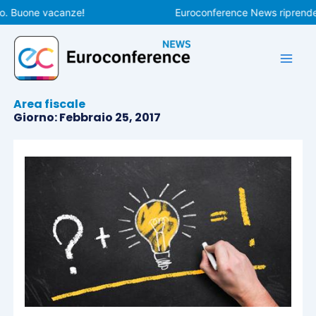
Vai
Buone vacanze!
Euroconference News riprenderà le
al
contenuto
Area fiscale
Giorno: Febbraio 25, 2017