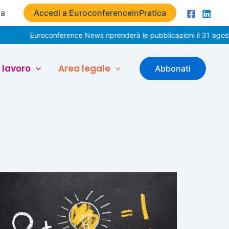
ta
Accedi a EuroconferenceinPratica
Euroconference News riprenderà le pubblicazioni il 31 agosto. 
 lavoro
Area legale
Abbonati