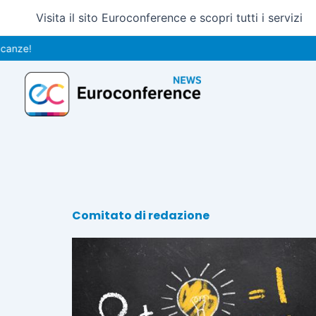
Vai
Visita il sito Euroconference e scopri tutti i servizi
al
contenuto
e!
Comitato di redazione