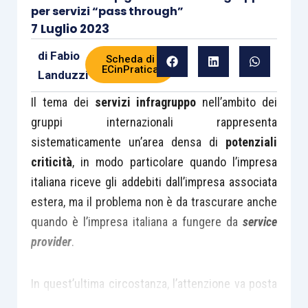
per servizi “pass through”
7 Luglio 2023
di
Fabio
Scheda di
ECinPratica
Landuzzi
Il tema dei
servizi infragruppo
nell’ambito dei
gruppi internazionali rappresenta
sistematicamente un’area densa di
potenziali
criticità
, in modo particolare quando l’impresa
italiana riceve gli addebiti dall’impresa associata
estera, ma il problema non è da trascurare anche
quando è l’impresa italiana a fungere da
service
provider
.
In quest’ultima circostanza, l’attenzione va posta
sulla
congrua valorizzazione
, secondo il