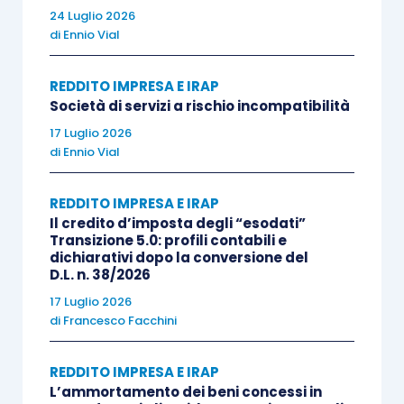
stesso gruppo, fornendo un insieme di servizi di
24 Luglio 2026
di
Ennio Vial
supporto in diverse aree; per questi servizi, essa
veniva remunerata appunto applicando ai
costi
REDDITO IMPRESA E IRAP
sostenuti un congruo
mark up
.
Società di servizi a rischio incompatibilità
17 Luglio 2026
Fra questi servizi forniti dall’impresa italiana ve
di
Ennio Vial
ne era uno rivolto a favore di una specifica
impresa non residente del Gruppo che a sua volta
REDDITO IMPRESA E IRAP
Il credito d’imposta degli “esodati”
svolgeva attività di pianificazione strategica del
Transizione 5.0: profili contabili e
business relativamente ad alcuni dei prodotti
dichiarativi dopo la conversione del
D.L. n. 38/2026
commercializzati dal gruppo stesso.
17 Luglio 2026
di
Francesco Facchini
Per i servizi resi, come detto, l’impresa italiana
riceveva una
remunerazione corrispondente alla
REDDITO IMPRESA E IRAP
somma dei costi
, diretti ed indiretti, sostenuti
L’ammortamento dei beni concessi in