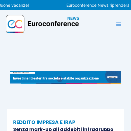
Vai
ne vacanze!
Euroconference News riprenderà le pu
al
contenuto
REDDITO IMPRESA E IRAP
Senza mark-up gli addebiti infragruppo