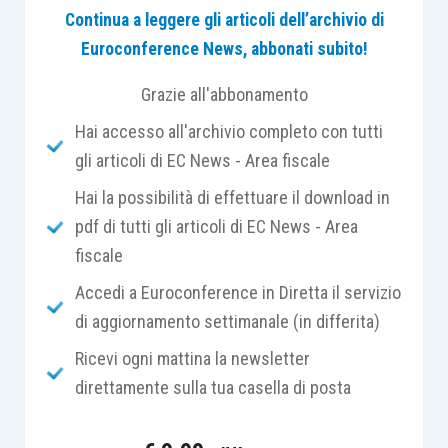
Continua a leggere gli articoli dell’archivio di
principio di libera concorrenza
, dei servizi resi
Euroconference News, abbonati subito!
alle imprese associate estere, che sovente sono
remunerate secondo un
modello a cost plus
,
Grazie all'abbonamento
ossia sulla base dei costi sostenuti a cui viene
Hai accesso all'archivio completo con tutti
applicato
un
mark up
solitamente variabile a
gli articoli di EC News - Area fiscale
seconda dell’intrinseco
“valore” dei servizi resi
.
Hai la possibilità di effettuare il download in
pdf di tutti gli articoli di EC News - Area
All’interno di queste relazioni non è raro che
fiscale
coesistano
due grandi tipologie
di servizi e
quindi di addebiti infragruppo:
Accedi a Euroconference in Diretta il servizio
di aggiornamento settimanale (in differita)
la prima
, riferita ai
servizi che l’impresa
Ricevi ogni mattina la newsletter
associata rende
in proprio utilizzando
direttamente sulla tua casella di posta
l’organizzazione di cui è dotata;
la seconda
, riferita invece ai
servizi