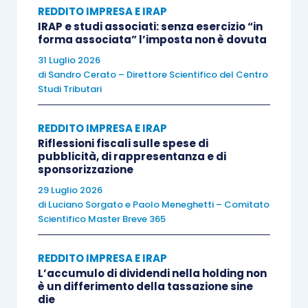
REDDITO IMPRESA E IRAP
conseguenza un maggiore imponibile.
IRAP e studi associati: senza esercizio “in
forma associata” l’imposta non è dovuta
I
giudici di prime cure
avevano già riconosciuto
31 Luglio 2026
di
Sandro Cerato – Direttore Scientifico del Centro
che il mark-up non era dovuto nel caso di specie,
Studi Tributari
in quanto l’impresa residente aveva agito quale
mera mandataria
fra il fornitore terzo e l’impresa
REDDITO IMPRESA E IRAP
associata, per cui
non aveva fornito in concreto
Riflessioni fiscali sulle spese di
pubblicità, di rappresentanza e di
alcun servizio
, bensì si era limitata ad addebitare
sponsorizzazione
lo stesso costo a sua volta addebitatole dal
29 Luglio 2026
fornitore terzo indipendente.
di
Luciano Sorgato
e
Paolo Meneghetti – Comitato
Scientifico Master Breve 365
Va sottolineato che, dalla lettura della sentenza,
emerge che la contestazione si era in particolare
REDDITO IMPRESA E IRAP
L’accumulo di dividendi nella holding non
basata sul fatto che
l’impresa italiana fungeva
è un differimento della tassazione sine
da
service provider
verso altre imprese dello
die