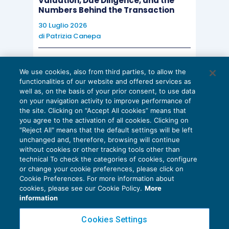
Valuation, Due Diligence, and the
Numbers Behind the Transaction
30 Luglio 2026
di
Patrizia Canepa
AI E DIGITALIZZAZIONE
We use cookies, also from third parties, to allow the
EU AI Act e studi professionali: le
functionalities of our website and offered services as
scadenze concrete
well as, on the basis of your prior consent, to use data
on your navigation activity to improve performance of
27 Luglio 2026
the site. Clicking on “Accept All cookies” means that
di
Diego Barberi
e
Stefano Dovier
you agree to the activation of all cookies. Clicking on
"Reject All" means that the default settings will be left
unchanged and, therefore, browsing will continue
without cookies or other tracking tools other than
technical To check the categories of cookies, configure
or change your cookie preferences, please click on
Cookie Preferences. For more information about
Privacy Policy
cookies, please see our Cookie Policy.
More
Cookie Policy
information
Euroconference NEWS è una testata registrata al Tribunale di Milano Reg. n. 8556/2026
Cookies Settings
Direttore responsabile Sandro Cerato