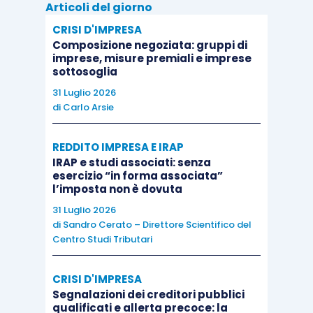
Articoli del giorno
rendeva richiesta l’applicazione del
mark-up
, in
CRISI D'IMPRESA
quanto la stessa
non prestava un vero e proprio
Composizione negoziata: gruppi di
imprese, misure premiali e imprese
servizio
e quindi non apportava alcun sensibile
sottosoglia
valore aggiunto al servizio medesimo.
31 Luglio 2026
di
Carlo Arsie
L’utile spunto che proviene dalla citata sentenza
è appunto quello di indirizzare verso
un adeguato
REDDITO IMPRESA E IRAP
IRAP e studi associati: senza
grado di dettaglio
nella
composizione degli
esercizio “in forma associata”
addebiti infragruppo
, andando a distinguere fra
l’imposta non è dovuta
quelli che si configurano come veri e propri
31 Luglio 2026
servizi resi attraverso l’organizzazione
di
Sandro Cerato – Direttore Scientifico del
Centro Studi Tributari
dell’impresa – che siano a basso o alto valore
aggiunto – e quelli che invece si
qualificano
CRISI D'IMPRESA
come meri addebiti “
pass through
”
e perciò privi
Segnalazioni dei creditori pubblici
di un qualsivoglia valore aggiunto, con la
qualificati e allerta precoce: la