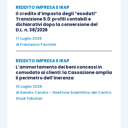
rilevanza deve essere attribuita alla data di
REDDITO IMPRESA E IRAP
stipula
del contratto, tanto ai fini civilistici (il
Il credito d’imposta degli “esodati”
Transizione 5.0: profili contabili e
paragrafo 6 del
documento Oic 23
sul punto
dichiarativi dopo la conversione del
D.L. n. 38/2026
osserva che le rilevazioni vanno effettuate
“indipendentemente dalla data in cui si è
17 Luglio 2026
di
Francesco Facchini
perfezionato il contratto
”) quanto ai
fini fiscali
(tale aspetto venne espressamente esaminato
REDDITO IMPRESA E IRAP
nella
risoluzione 342/E/2000
); pertanto, il lasso
L’ammortamento dei beni concessi in
di tempo che intercorre tra la
data di
comodato ai clienti: la Cassazione amplia
il perimetro dell’inerenza
sottoscrizione dell’accordo
e l’inizio dei lavori è
10 Luglio 2026
contabilmente e fiscalmente
non rilevante
.
di
Sandro Cerato – Direttore Scientifico del Centro
Studi Tributari
Il tema più delicato è quello riguardante un
differimento
della consegna rispetto a quanto
originariamente pattuito, il che ha comportato un