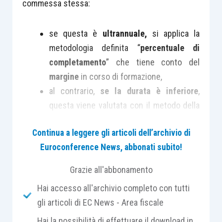
commessa stessa:
se questa è
ultrannuale,
si applica la
metodologia definita “
percentuale di
completamento
” che tiene conto del
margine
in corso di formazione,
al contrario,
se la durata è inferiore
,
questa viene valutata con il metodo della
“
commessa completata
”
rilevando i soli
Continua a leggere gli articoli dell’archivio di
costi materialmente sostenuti
ed
Euroconference News, abbonati subito!
imputabili all’opera.
Grazie all'abbonamento
Malgrado manchino posizioni ufficiali, a tale fine si
Hai accesso all'archivio completo con tutti
deve ritenere che il riferimento debba essere alla
gli articoli di EC News - Area fiscale
“durata contrattuale”
: quindi eventi esogeni
come eventuali
ritardi imputabili alla pandemia
,
Hai la possibilità di effettuare il download in