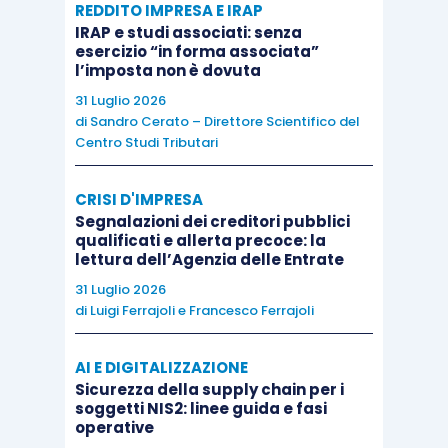
REDDITO IMPRESA E IRAP
Su questo punto
non vi sono posizioni ufficiali
,
IRAP e studi associati: senza
esercizio “in forma associata”
ma la tesi più condivisa (e condivisibile), basata
l’imposta non è dovuta
anche sul tenore letterale del
principio contabile
31 Luglio 2026
Oic 23
, che fa riferimento alla durata
di
Sandro Cerato – Direttore Scientifico del
Centro Studi Tributari
“contrattuale” della commessa, porta ad
affermare che l’
unico elemento da considerare
CRISI D'IMPRESA
per valutare la commessa deve essere quanto
Segnalazioni dei creditori pubblici
pattuito nel contratto
.
qualificati e allerta precoce: la
lettura dell’Agenzia delle Entrate
31 Luglio 2026
Pertanto, solo proroghe legate a
modifiche
di
Luigi Ferrajoli
e
Francesco Ferrajoli
sostanziali del contratto
(ci si accorda per
realizzare un’opera diversa da quella inizialmente
AI E DIGITALIZZAZIONE
pattuita) sono idonee a
modificare la
Sicurezza della supply chain per i
soggetti NIS2: linee guida e fasi
valutazione della commessa
; al contrario,
fattori
operative
esogeni
quali alluvioni, scioperi, ritrovamento di