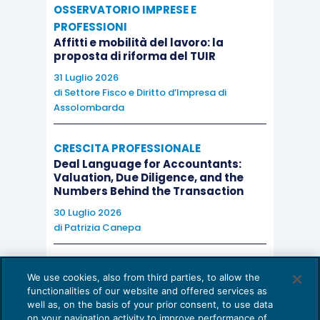
OSSERVATORIO IMPRESE E
PROFESSIONI
Affitti e mobilità del lavoro: la
proposta di riforma del TUIR
31 Luglio 2026
di
Settore Fisco e Diritto d’Impresa di
Assolombarda
CRESCITA PROFESSIONALE
Deal Language for Accountants:
Valuation, Due Diligence, and the
Numbers Behind the Transaction
30 Luglio 2026
di
Patrizia Canepa
AI E DIGITALIZZAZIONE
We use cookies, also from third parties, to allow the
EU AI Act e studi professionali: le
functionalities of our website and offered services as
scadenze concrete
well as, on the basis of your prior consent, to use data
on your navigation activity to improve performance of
27 Luglio 2026