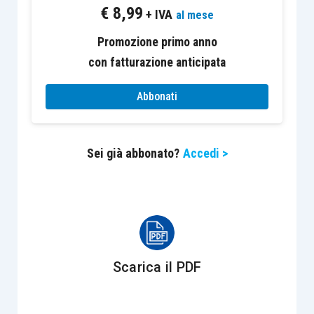
€
8,99
dell’esercizio sono valutati in base alle
+ IVA
al mese
spese sostenute nell’esercizio stesso
,
Promozione primo anno
salvo quanto stabilito nell’
articolo 93
per
con fatturazione anticipata
le opere, le forniture e i servizi di durata
ultrannuale;
Abbonati
il successivo
articolo 93 Tuir
stabilisce
che le variazioni delle rimanenze finali
Sei già abbonato?
Accedi >
delle opere, forniture e servizi pattuiti
come oggetto unitario e con tempo di
esecuzione
ultrannuale
devono essere
valutate sulla base dei
corrispettivi
pattuiti
.
Scarica il PDF
Quindi, per innescare l’
articolo 93 Tuir
è
necessario che l’esecuzione delle opere, delle