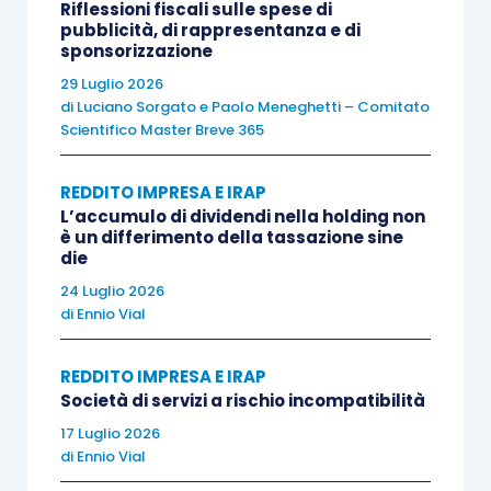
Riflessioni fiscali sulle spese di
rilevazione sulla base della
percentuale di
pubblicità, di rappresentanza e di
sponsorizzazione
completamento
.
29 Luglio 2026
di
Luciano Sorgato
e
Paolo Meneghetti – Comitato
Ciononostante, il
principio di derivazione
Scientifico Master Breve 365
rafforzata
comunque
non permette di derogare
all’
articolo 93
che impone, per le
commesse
REDDITO IMPRESA E IRAP
L’accumulo di dividendi nella holding non
ultrannuali
, di effettuare una
valutazione
è un differimento della tassazione sine
tenendo conto del corrispettivo pattuito
(si veda
die
sul punto il chiarimento fornito nel corso del
24 Luglio 2026
forum Telefisco del 2018
).
di
Ennio Vial
REDDITO IMPRESA E IRAP
Veniamo ora a ragionare circa il reale
significato
Società di servizi a rischio incompatibilità
di “durata” della commessa
.
17 Luglio 2026
di
Ennio Vial
Il primo aspetto da rammentare è che
nessuna