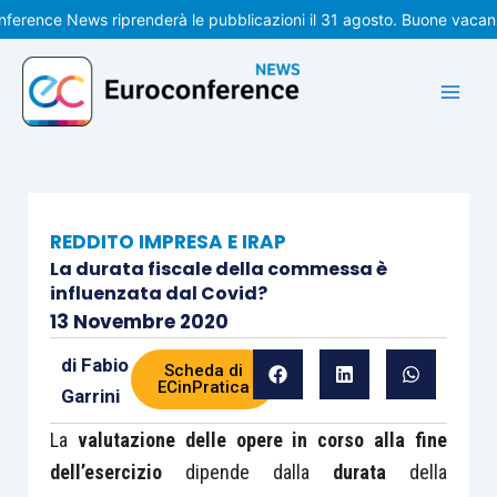
Vai
nce News riprenderà le pubblicazioni il 31 agosto. Buone vacanze!
al
contenuto
REDDITO IMPRESA E IRAP
La durata fiscale della commessa è
influenzata dal Covid?
13 Novembre 2020
di
Fabio
Scheda di
ECinPratica
Garrini
La
valutazione delle opere in corso alla fine
dell’esercizio
dipende dalla
durata
della