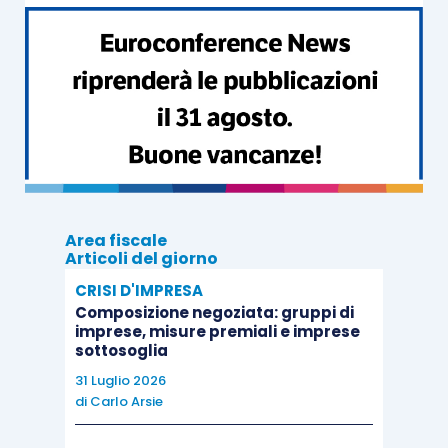
allungamento della durata effettiva della
commessa
.
Nessun problema potrebbe porsi se tale
allungamento si fosse verificato
dopo
l’approvazione del bilancio
in cui la commessa è
stata valutata sulla base del costo, in quanto tale
evento successivo
non era noto al momento
Area fiscale
della chiusura del bilancio
.
Articoli del giorno
CRISI D'IMPRESA
Maggiori dubbi si pongono invece quando la
Composizione negoziata: gruppi di
imprese, misure premiali e imprese
commessa subisce la dilatazione temporale
già
sottosoglia
al momento della chiusura
e comunque
al
31 Luglio 2026
momento dell’approvazione del bilancio di
di
Carlo Arsie
esercizio
.