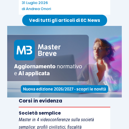
31 Luglio 2026
reperti archeologici,
non dovrebbero risultare
di
Andrea Onori
rilevanti
a tal fine.
Vedi tutti gli articoli di EC News
Tra questi eventi esogeni pare lecito iscrivere
anche i
rallentamenti legati alla pandemia
Covid
, derivanti da sospensioni imposte dai
diversi provvedimenti che si tanno susseguendo
nel corso del 2020, oppure semplicemente legati
alle
difficoltà di approvvigionamento
dei
materiali o da
contagi tra il personale
dipendente
.
Corsi in evidenza
Questo tema è di strettissima attualità, in quanto,
Società semplice
in talune situazioni, il problema si potrebbe
Master in 4 videoconferenze sulla società
essere posto in sede di approvazione dello
semplice: profili civilistici, fiscalità