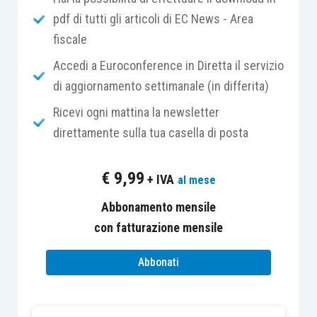
che non incidono sull’essenza dall’opera e delle
pdf di tutti gli articoli di EC News - Area
relative pattuizioni, devono considerarsi
fiscale
irrilevanti ai fini di tale valutazione
.
Accedi a Euroconference in Diretta il servizio
di aggiornamento settimanale (in differita)
Ricevi ogni mattina la newsletter
direttamente sulla tua casella di posta
La valutazione della commessa
€
9,99
+ IVA
al mese
In tema di rilevanza fiscale delle valutazioni delle
commesse sono
due
le norme a cui occorre
Abbonamento mensile
riferirsi:
con fatturazione mensile
Abbonati
nell’
articolo 92, comma 6, Tuir
è previsto
che i prodotti in corso di lavorazione e i
servizi in corso di esecuzione al termine