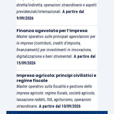
scorso bilancio 2019, ma, sicuramente, si
diretta/indiretta, operazioni straordinarie e aspetti
riproporrà in maniera ancora più significativa in
previdenziali/internazionali.
A partire dal
sede di approvazione del bilancio dell’esercizio
9/09/2026
in corso
.
Finanza agevolata per l’impresa
Master operativo sulle principali agevolazioni per
le imprese (contributi, crediti d’imposta,
finanziamenti) per investimenti in innovazione,
digitalizzazione e beni strumentali.
A partire dal
15/09/2026
Impresa agricola: principi civilistici e
regime fiscale
Master operativo sulla fiscalità e gestione delle
imprese agricole: regime fiscale, società agricole,
tassazione redditi, IVA, agriturismo, operazioni
straordinarie.
A partire dal 10/09/2026