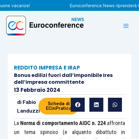
Vai
e vacanze!
Euroconference News riprenderà le pubb
al
contenuto
REDDITO IMPRESA E IRAP
Bonus edilizi fuori dall’imponibile Ires
dell’impresa committente
13 Febbraio 2024
di
Fabio
Scheda di
ECinPratica
Landuzzi
La
Norma di comportamento AIDC n. 224
affronta
un tema spinoso (e alquanto dibattuto in