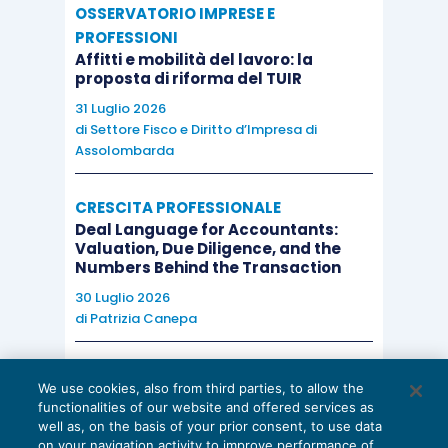
OSSERVATORIO IMPRESE E
PROFESSIONI
Affitti e mobilità del lavoro: la
proposta di riforma del TUIR
31 Luglio 2026
di
Settore Fisco e Diritto d’Impresa di
Assolombarda
CRESCITA PROFESSIONALE
Deal Language for Accountants:
Valuation, Due Diligence, and the
Numbers Behind the Transaction
30 Luglio 2026
di
Patrizia Canepa
AI E DIGITALIZZAZIONE
We use cookies, also from third parties, to allow the
EU AI Act e studi professionali: le
functionalities of our website and offered services as
scadenze concrete
well as, on the basis of your prior consent, to use data
on your navigation activity to improve performance of
27 Luglio 2026