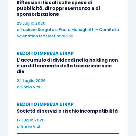
Riflessioni fiscali sulle spese di
La questione, come detto, si pone in modo
pubblicità, di rappresentanza e di
sponsorizzazione
particolare a seguito dell’indicazione contenuta
29 Luglio 2026
nella citata Comunicazione dell’OIC del 3.8.2021
di
Luciano Sorgato
e
Paolo Meneghetti – Comitato
in cui la fattispecie viene qualificata:
Scientifico Master Breve 365
sotto il
profilo patrimoniale
, come un
REDDITO IMPRESA E IRAP
“
credito tributario
” e;
L’accumulo di dividendi nella holding non
è un differimento della tassazione sine
sotto il
profilo economico,
come un
die
“
contributo in conto investimenti
”.
24 Luglio 2026
di
Ennio Vial
Una posizione che, a dire il vero, ha preso una
direzione diversa da quella che l’Agenzia delle
REDDITO IMPRESA E IRAP
Società di servizi a rischio incompatibilità
entrate – in occasione di una
risposta ad
17 Luglio 2026
interpello della Direzione Regionale del
di
Ennio Vial
Piemonte del 2020
– aveva assunto e in cui, pur