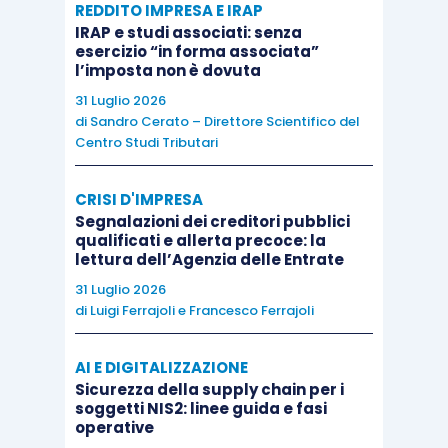
REDDITO IMPRESA E IRAP
quote di ammortamento
calcolate su di
IRAP e studi associati: senza
un valore fiscale del bene superiore a
esercizio “in forma associata”
l’imposta non è dovuta
quello contabile;
31 Luglio 2026
se, invece, nel caso precedente, la
di
Sandro Cerato – Direttore Scientifico del
rilevazione del bonus fiscale fosse
Centro Studi Tributari
effettuata secondo il
metodo “indiretto”
,
con la tecnica del
risconto passivo
, la
CRISI D'IMPRESA
società avrebbe titolo di effettuare una
Segnalazioni dei creditori pubblici
qualificati e allerta precoce: la
variazione in diminuzione
del reddito
lettura dell’Agenzia delle Entrate
imponibile, in corrispondenza del
31 Luglio 2026
provento anno per anno rilevato,
a
di
Luigi Ferrajoli
e
Francesco Ferrajoli
seguito dello
scarico contabile del
risconto passivo
relativo alla detrazione
AI E DIGITALIZZAZIONE
Sicurezza della supply chain per i
d’imposta qualificata e classificata alla
soggetti NIS2: linee guida e fasi
stregua di un
contributo in conto
operative