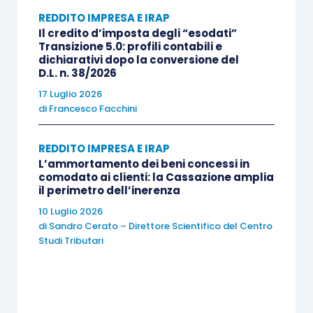
precisando che esula dalle proprie competenze il
REDDITO IMPRESA E IRAP
fornire indicazioni circa le modalità di
Il credito d’imposta degli “esodati”
contabilizzazione della detrazione in questione,
Transizione 5.0: profili contabili e
dichiarativi dopo la conversione del
aveva riconosciuto come per “
detrazione
D.L. n. 38/2026
d’imposta
” si intende una somma che è possibile
17 Luglio 2026
sottrarre da un’imposta (lorda)
per ridurne
di
Francesco Facchini
legalmente l’ammontare, determinando così
l’imposta “netta”, con la conseguenza che si
REDDITO IMPRESA E IRAP
L’ammortamento dei beni concessi in
sarebbe dovuto fare
riferimento al Principio
comodato ai clienti: la Cassazione amplia
contabile OIC 25
per ogni dettaglio circa la sua
il perimetro dell’inerenza
contabilizzazione.
10 Luglio 2026
di
Sandro Cerato – Direttore Scientifico del Centro
Studi Tributari
Stante questo scenario, la disamina condotta
dall’AIDC conduce perciò al ritenere
neutrale
, dal
punto di vista delle imposte sul reddito, l’effetto
prodotto dalla
maturazione della detrazione