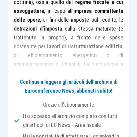
dottrina), ossia quello del
regime fiscale a cui
assoggettare
, in capo all’
impresa committente
delle opere
, ai fini delle imposte sul reddito, le
detrazioni d’imposta
dalla stessa maturate (e
trattenute in proprio), a fronte delle spese
sostenute per
lavori di ristrutturazione edilizia
,
di efficientamento energetico o di
ammodernamento di immobili. La conclusione a
cui la Norma dell’AIDC giunge nella sua disamina,
è che
le detrazioni d’imposta
, proprio in quanto
Continua a leggere gli articoli dell’archivio di
tali – e perciò quali componenti aventi una
natura
Euroconference News, abbonati subito!
univocamente tributaria
e dello
stesso tipo
Grazie all'abbonamento
dell’imposta sul reddito a cui afferiscono
, a cui,
Hai accesso all'archivio completo con tutti
infatti, si collegano inscindibilmente con segno
gli articoli di EC News - Area fiscale
negativo (poiché sono dirette a diminuirne
l’importo lordo liquidato) – sono da ritenersi
Hai la possibilità di effettuare il download in