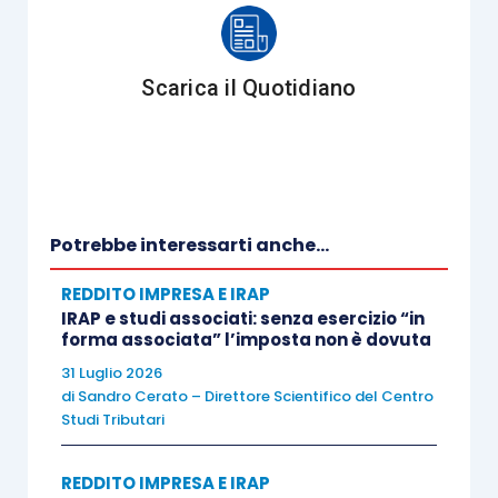
d’imposta
, il quale può
essere utilizzato in
compensazione
in occasione del versamento di
Scarica il Quotidiano
tributi e contributi, ed anche riportato in avanti
nel tempo in caso di incapienza del debito della
società. Di converso, la detrazione d’imposta,
laddove nell’anno in cui si rende fruibile
non trovi
capienza
sufficiente nell’imposta lorda, viene
Potrebbe interessarti anche...
definitivamente perduta
.
REDDITO IMPRESA E IRAP
IRAP e studi associati: senza esercizio “in
Né la natura giuridica e tributaria della detrazione
forma associata” l’imposta non è dovuta
d’imposta può mutare a seconda della
31 Luglio 2026
qualificazione contabile
che dovesse essere
di
Sandro Cerato – Direttore Scientifico del Centro
Studi Tributari
fornita all’agevolazione stessa e, quindi, della sua
classificazione in bilancio
.
REDDITO IMPRESA E IRAP