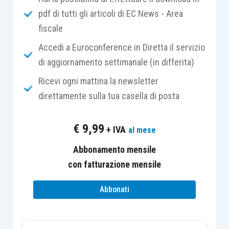
sempre escluse dalla base imponibile
delle
pdf di tutti gli articoli di EC News - Area
imposte sul reddito dell’impresa stessa.
fiscale
Accedi a Euroconference in Diretta il servizio
Tale conclusione rimane
invariata
rispetto:
di aggiornamento settimanale (in differita)
Ricevi ogni mattina la newsletter
alla modalità con cui la detrazione
direttamente sulla tua casella di posta
d’imposta in questione viene rilevata nelle
scritture contabili dell’impresa
€
9,99
+ IVA
al mese
committente
, in modo particolare laddove
questa aderisse alle linee di indirizzo
Abbonamento mensile
contenute nella
Comunicazione
con fatturazione mensile
pubblicata dall’OIC il 3.8.2021
che ha,
Abbonati
peraltro, sollevato in dottrina diverse e
autorevoli
voci discordanti
;
alla
tipologia di bene immobile
a cui le