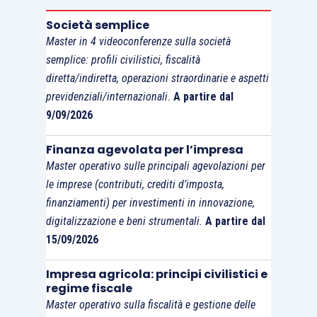
locazioni brevi
, di cui all’
articolo 4 D.L. 50/2017
.
Società semplice
Master in 4 videoconferenze sulla società
La disciplina sulle “locazioni brevi” è applicabile, a
semplice: profili civilistici, fiscalità
norma dell’articolo 4 D.L. 50/2017, a
tutti i
diretta/indiretta, operazioni straordinarie e aspetti
contratti di locazione (sublocazione o
previdenziali/internazionali.
A partire dal
locazione concessa dal comodatario)
aventi ad
9/09/2026
oggetto immobili ad uso abitativo, di durata non
Finanza agevolata per l’impresa
superiore a 30 giorni e stipulati da persone
Master operativo sulle principali agevolazioni per
fisiche al di fuori del regime di impresa.
le imprese (contributi, crediti d’imposta,
finanziamenti) per investimenti in innovazione,
La
sublocazione
a terzi di unità immobiliari
digitalizzazione e beni strumentali.
A partire dal
detenute in base ad un contratto di locazione
15/09/2026
genera in capo al (sub)locatore un reddito
Impresa agricola: principi civilistici e
rilevante ai sensi dell’
articolo 67, comma 1, lett.
regime fiscale
h), Tuir
.
Master operativo sulla fiscalità e gestione delle