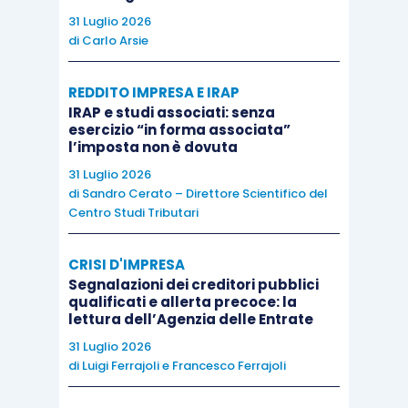
ai soci) del
reddito fondiario prodotto
.
31 Luglio 2026
di
Carlo Arsie
In materia di agevolazione Ici/Imu, la suprema
REDDITO IMPRESA E IRAP
Corte di cassazione (Cassazione, n. 23679/2019)
IRAP e studi associati: senza
ha chiarito che l’agevolazione prevista per
esercizio “in forma associata”
l’imposta non è dovuta
l’
abitazione principale
non spetta ai soci della
31 Luglio 2026
società semplice
se non possiedono l’immobile
di
Sandro Cerato – Direttore Scientifico del
o hanno sullo stesso dei diritti reali.
Centro Studi Tributari
Per beneficiare dell’agevolazione, infatti, deve
CRISI D'IMPRESA
Segnalazioni dei creditori pubblici
esserci
identità tra proprietario del bene e
qualificati e allerta precoce: la
utilizzatore dello stesso
: nel caso delle società
lettura dell’Agenzia delle Entrate
semplice, i soci risultano
titolari di una quota
31 Luglio 2026
di
Luigi Ferrajoli
e
Francesco Ferrajoli
ideale e non reale dei beni stessi
, ciascuno con
la propria percentuale di partecipazione e,