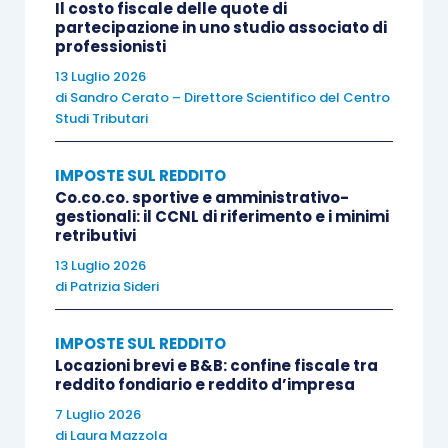
Il costo fiscale delle quote di
di ripartizione del reddito trasmesso dalla società
partecipazione in uno studio associato di
semplice ai soci persone fisiche deve risultare la
professionisti
quota del reddito di partecipazione del socio
13 Luglio 2026
di
Sandro Cerato – Direttore Scientifico del Centro
corrispondente al reddito dominicale dei terreni
Studi Tributari
non affittati
o al reddito dei fabbricati non locati per
i quali opera l’effetto di sostituzione
” (
circolare
IMPOSTE SUL REDDITO
5/E/2013
).
Co.co.co. sportive e amministrativo-
gestionali: il CCNL di riferimento e i minimi
retributivi
Il reddito derivante dal possesso (in capo alla
13 Luglio 2026
società semplice) di fabbricati (o porzioni di
di
Patrizia Sideri
fabbricato) di civile abitazione (ovvero
commerciali, industriali, artigianali) è determinato,
IMPOSTE SUL REDDITO
a norma dell’
articolo 37, comma 4-bis, Tuir
,
Locazioni brevi e B&B: confine fiscale tra
reddito fondiario e reddito d’impresa
assumendo il
maggior
ammontare tra:
7 Luglio 2026
di
Laura Mazzola