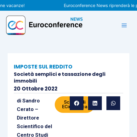
Vai
acanze!
Euroconference News riprenderà le pubbli
al
contenuto
IMPOSTE SUL REDDITO
Società semplici e tassazione degli
immobili
20 Ottobre 2022
di
Sandro
Scheda di
ECinPratica
Cerato –
Direttore
Scientifico del
Centro Studi