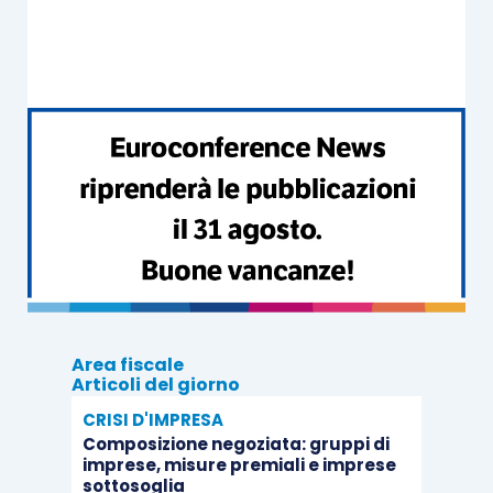
il
canone
risultante dal contratto di
locazione ridotto forfettariamente del 5%
(o del 25% per i fabbricati situati in
Venezia centro, isole della Giudecca,
Murano e Burano) e;
la rendita catastale iscritta in catasto,
rivalutata
del 5%.
Per gli
immobili locati
non opera l’effetto
sostitutivo dell’Irpef da parte dell’Imu, di cui si è
detto in precedenza per gli immobili a
disposizione.
Area fiscale
Articoli del giorno
CRISI D'IMPRESA
Pertanto, per i fabbricati delle società semplici
Composizione negoziata: gruppi di
locati a terzi è previsto
sia il pagamento l’Imu
imprese, misure premiali e imprese
sia la concorrenza al reddito
(che sarà imputato
sottosoglia