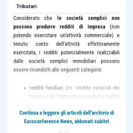
Tributari
Considerato che
le società semplici non
possono produrre redditi di impresa
(non
potendo esercitare un’attività commerciale) e
tenuto conto dell’attività effettivamente
esercitata, i redditi potenzialmente realizzabili
dalle società semplici immobiliari possono
essere ricondotti alle seguenti categorie:
redditi fondiari
(es. rendite catastali dei
terreni e dei fabbricati posseduti e redditi
derivanti dalle locazioni dei suddetti
Continua a leggere gli articoli dell’archivio di
beni);
Euroconference News, abbonati subito!
redditi diversi di natura immobiliare
(es.
plusvalenze che derivano dalla cessione