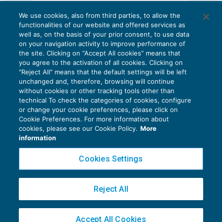
AI E DIGITALIZZAZIONE
We use cookies, also from third parties, to allow the
EU AI Act e studi professionali: le
functionalities of our website and offered services as
scadenze concrete
well as, on the basis of your prior consent, to use data
on your navigation activity to improve performance of
27 Luglio 2026
the site. Clicking on “Accept All cookies” means that
di
Diego Barberi
e
Stefano Dovier
you agree to the activation of all cookies. Clicking on
"Reject All" means that the default settings will be left
unchanged and, therefore, browsing will continue
without cookies or other tracking tools other than
technical To check the categories of cookies, configure
or change your cookie preferences, please click on
Cookie Preferences. For more information about
Privacy Policy
cookies, please see our Cookie Policy.
More
Cookie Policy
information
Euroconference NEWS è una testata registrata al Tribunale di Milano Reg. n. 8556/2026
Cookies Settings
Direttore responsabile Sandro Cerato
Copyright 2016 ©
Gruppo Euroconference S.p.A.
v2.32.4
Reject All
Piazza Luigi Einaudi, 10N01 - 20124 Milano - info@ecnews.it
Capitale Sociale € 300.000,00 i.v. C.F. P.IVA Iscrizione Registro Imprese di Milano
Accept All Cookies
02776120236