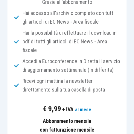
Grazie all'abbonamento
di immobili).
Hai accesso all'archivio completo con tutti
gli articoli di EC News - Area fiscale
Resta inteso che, qualora l’attività svolta dalla
società semplice
travalichi la mera attività di
Hai la possibilità di effettuare il download in
gestione di patrimoni immobiliari
, volta alla loro
pdf di tutti gli articoli di EC News - Area
conservazione e valorizzazione, integrando una
fiscale
vera e propria attività commerciale, si configura la
Accedi a Euroconference in Diretta il servizio
violazione
della prescrizione civilistica di cui
di aggiornamento settimanale (in differita)
all’
articolo 2249 cod. civ.
, con conseguente
Ricevi ogni mattina la newsletter
trattamento del reddito complessivo della
direttamente sulla tua casella di posta
società allo stesso modo di un reddito d’impresa.
€
9,99
+ IVA
al mese
Con la
risposta ad istanza di interpello n. 426
del 24.10.2019
, l’Agenzia delle Entrate ha chiarito
Abbonamento mensile
che l’attività di
realizzazione
e successiva
con fatturazione mensile