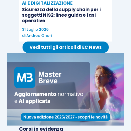
AI E DIGITALIZZAZIONE
pertanto, viene a loro inibita la possibilità di
Sicurezza della supply chain per i
accedere all’agevolazione.
soggetti NIS2: linee guida e fasi
operative
31 Luglio 2026
Le società semplici non possono assoggettare a
di
Andrea Onori
cedolare secca
il reddito derivante dalla
Vedi tutti gli articoli di EC News
locazione dei propri immobili: l’opzione per la
cedolare secca può, infatti, essere “
esercitata dal
locatore, persona fisica, proprietario o titolare di
diritto reale di godimento di unità immobiliari
abitative locate
”, con conseguente
esclusione
delle società semplici.
Come chiarito dall’Agenzia delle Entrate
(
circolare n. 24/E/2017
) alle società semplici è
altresì
precluso
l’accesso alla disciplina delle
Corsi in evidenza