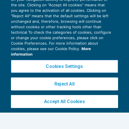
the site. Clicking on “Accept All cookies” means that
you agree to the activation of all cookies. Clicking on
"Reject All" means that the default settings will be left
unchanged and, therefore, browsing will continue
without cookies or other tracking tools other than
technical To check the categories of cookies, configure
or change your cookie preferences, please click on
Cookie Preferences. For more information about
cookies, please see our Cookie Policy.
More
information
Costi di gestione degli studi
Cookies Settings
professionali: alcuni dati sulle
componenti software e locazione
ORGANIZZAZIONE STUDI E M&A
20/10/2022
Reject All
di
Riccardo Conti di MpO & Partners
Accept All Cookies