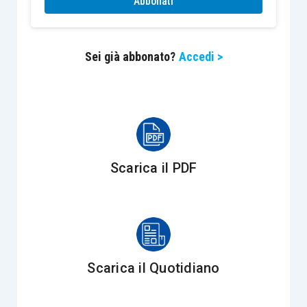
Abbonati
del primo anno successivo ed il 30 novembre
del secondo anno successivo
. Le rate medesime
dovranno essere
maggiorate degli interessi del
Sei già abbonato?
Accedi >
3%
annuo a partire
dal 30 novembre
.
L’opzione per la rideterminazione del costo o
valore di acquisto delle partecipazioni e
la
conseguente obbligazione tributaria
si
Scarica il PDF
considerano perfezionate con il versamento,
entro il termine previsto:
dell’intero importo dell’imposta
sostitutiva
dovuta;
Scarica il Quotidiano
ovvero, in caso di pagamento rateale, della
prima rata
.