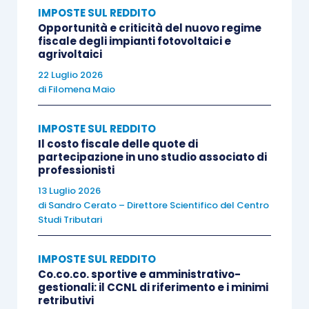
IMPOSTE SUL REDDITO
precedentemente versata, che non è stato
Opportunità e criticità del nuovo regime
possibile scomputare dalla “
nuova” imposta
fiscale degli impianti fotovoltaici e
agrivoltaici
sostitutiva per incapienza
, non può essere
22 Luglio 2026
chiesta a rimborso
.
di
Filomena Maio
Resta fermo che, in materia di rideterminazione
IMPOSTE SUL REDDITO
del costo fiscale di partecipazioni, l’assunzione
Il costo fiscale delle quote di
partecipazione in uno studio associato di
del
valore rivalutato in luogo del costo o valore
professionisti
di acquisto
non consente il realizzo di
13 Luglio 2026
minusvalenze utilizzabili in compensazione o
di
Sandro Cerato – Direttore Scientifico del Centro
Studi Tributari
riportabili nei periodi d’imposta successivi, ai
sensi dell’
articolo 68, Tuir
. In caso di successiva
IMPOSTE SUL REDDITO
cessione delle partecipazioni rivalutate, quindi,
Co.co.co. sportive e amministrativo-
qualora il valore rivalutato sia
superiore al prezzo
gestionali: il CCNL di riferimento e i minimi
retributivi
di cessione
, la minusvalenza non può assumere