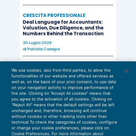
CRESCITA PROFESSIONALE
Deal Language for Accountants:
Valuation, Due Diligence, and the
Numbers Behind the Transaction
30 Luglio 2026
di
Patrizia Canepa
AI E DIGITALIZZAZIONE
We use cookies, also from third parties, to allow the
EU AI Act e studi professionali: le
functionalities of our website and offered services as
scadenze concrete
well as, on the basis of your prior consent, to use data
on your navigation activity to improve performance of
27 Luglio 2026
the site. Clicking on “Accept All cookies” means that
di
Diego Barberi
e
Stefano Dovier
you agree to the activation of all cookies. Clicking on
"Reject All" means that the default settings will be left
unchanged and, therefore, browsing will continue
without cookies or other tracking tools other than
technical To check the categories of cookies, configure
or change your cookie preferences, please click on
Cookie Preferences. For more information about
Privacy Policy