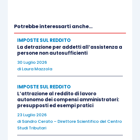
Nel caso in cui il contribuente abbia
già
beneficiato
dell’agevolazione
e intenda
Potrebbe interessarti anche...
avvalersi di un’ulteriore rivalutazione delle
partecipazioni o dei terreni posseduti, non è
IMPOSTE SUL REDDITO
La detrazione per addetti all’assistenza a
tenuto al versamento delle
rate ancora pendenti
persone non autosufficienti
della precedente rivalutazione
e può
30 Luglio 2026
scomputare l’imposta sostitutiva già versata
di
Laura Mazzola
dall’imposta dovuta
per la nuova rivalutazione
.
Qualora vi fosse stato un versamento rateale
IMPOSTE SUL REDDITO
L’attrazione al reddito di lavoro
della precedente imposta sostitutiva, devono
autonomo dei compensi amministratori:
essere
sterilizzati gli interessi
dovuti
sulle rate
presupposti ed esempi pratici
successive alla prima
. In caso di nuova
23 Luglio 2026
rideterminazione che comporta una
diminuzione
di
Sandro Cerato – Direttore Scientifico del Centro
Studi Tributari
del valore della partecipazione
, si ricorda che
l’eccedenza di imposta sostitutiva