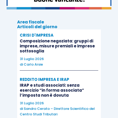
contenuta nel D.L. 113/2024, entro il prossimo
30.11.2024, è possibile fruire della
rideterminazione del costo fiscale dei terreni
Area fiscale
(agricoli ed edificabili) e
delle partecipazioni
Articoli del giorno
(quotate e non quotate) posseduti dai
soggetti
CRISI D'IMPRESA
non imprenditori all’1.1.2024.
Composizione negoziata: gruppi di
imprese, misure premiali e imprese
sottosoglia
31 Luglio 2026
di
Carlo Arsie
REDDITO IMPRESA E IRAP
IRAP e studi associati: senza
esercizio “in forma associata”
l’imposta non è dovuta
31 Luglio 2026
di
Sandro Cerato – Direttore Scientifico del
Centro Studi Tributari