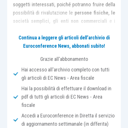
soggetti interessati, poiché potranno fruire della
possibilità di rivalutazione le
persone fisiche, le
società semplici, gli enti non commerciali
e i
soggetti non residenti privi di stabile
organizzazione in Italia che intendono affrancare
Continua a leggere gli articoli dell’archivio di
in tutto o in parte le plusvalenze conseguite, ai
Euroconference News, abbonati subito!
sensi dell’
articolo 67, comma 1, lett. da a) a c-
Grazie all'abbonamento
bis), Tuir
. In particolare,
entro il 30 novembre di
Hai accesso all'archivio completo con tutti
ciascun anno:
gli articoli di EC News - Area fiscale
un
professionista abilitato
(es. dottore
Hai la possibilità di effettuare il download in
commercialista, geometra, ingegnere,
pdf di tutti gli articoli di EC News - Area
ecc.) deve redigere e asseverare la
fiscale
perizia di stima della
partecipazione non
Accedi a Euroconference in Diretta il servizio
quotata o del terreno
;
di aggiornamento settimanale (in differita)