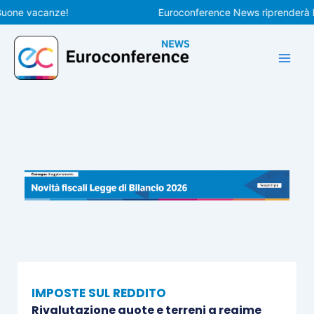
Vai
e vacanze!
Euroconference News riprenderà le pub
al
contenuto
IMPOSTE SUL REDDITO
Rivalutazione quote e terreni a regime