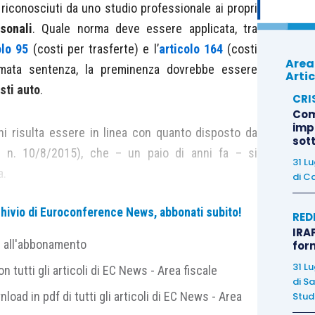
riconosciuti da uno studio professionale ai propri
sonali
. Quale norma deve essere applicata, tra
olo 95
(costi per trasferte) e l’
articolo 164
(costi
Area
amata sentenza, la preminenza dovrebbe essere
Artic
sti auto
.
CRI
Com
imp
ani risulta essere in linea con quanto disposto da
sot
a n. 10/8/2015), che – un paio di anni fa – si
31 L
a.
di
Ca
archivio di Euroconference News, abbonati subito!
commissione riguarda degli avvocati organizzati in
RED
IRAP
le
proprie autovetture
per recarsi presso i clienti
e all'abbonamento
for
richiesta di esibizione della documentazione,
31 L
 tutti gli articoli di EC News - Area fiscale
ato la
deduzione integrale
dal reddito dei rimborsi
di
Sa
nload in pdf di tutti gli articoli di EC News - Area
Studi
ociato.