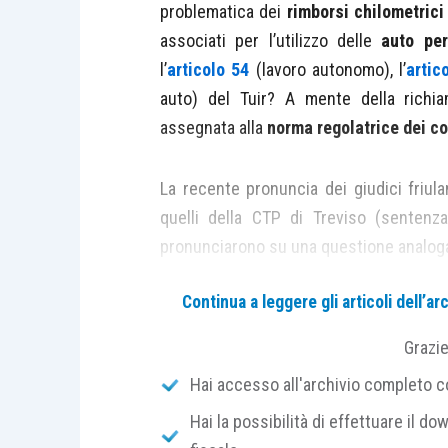
problematica dei
rimborsi chilometrici
associati per l’utilizzo delle
auto per
l’
articolo 54
(lavoro autonomo), l’
artic
auto) del Tuir? A mente della richi
assegnata alla
norma regolatrice dei co
La recente pronuncia dei giudici friul
quelli della CTP di Treviso (sentenz
pronunciarono su una questione analog
Continua a leggere gli articoli dell’
La vicenda sottoposta al vaglio della 
uno
studio associato
che utilizzano 
Grazi
dell’associazione. A seguito della 
Hai accesso all'archivio completo con
l’Amministrazione finanziaria ha contest
Hai la possibilità di effettuare il dow
chilometrici riaddebitati allo studio ass