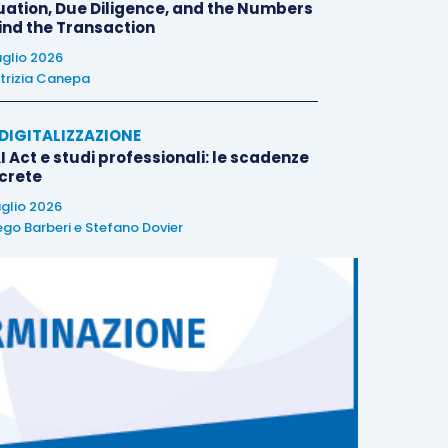
uation, Due Diligence, and the Numbers
ind the Transaction
uglio 2026
trizia Canepa
E DIGITALIZZAZIONE
I Act e studi professionali: le scadenze
crete
uglio 2026
ego Barberi
e
Stefano Dovier