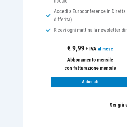
fiscale
A parere di entrambe le commissioni, in
Accedi a Euroconference in Diretta 
studio associato nella misura prevista d
differita)
due pronunciamenti, a dir la verità n
Ricevi ogni mattina la newsletter di
sintetica, hanno affermato che l’
artic
rispetto a quella di carattere generale c
€
9,99
+ IVA
al mese
di lavoro autonomo
e negli
articoli 95
d’impresa e, pertanto, prevalente rispet
Abbonamento mensile
con fatturazione mensile
A nostro sommesso avviso – invece – si
Abbonati
alcuni uffici periferici le contestazioni
semplice dimostrazione della
“realtà” 
chilometrici agli associati va ricercato 
Sei già
di lavoro autonomo
e non nell’
articolo 
sono di
proprietà e nella disposnibilità