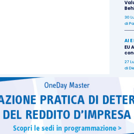
 la procedura del rimborso dei costi chilometrici
Val
Beh
ssociazione professionale “
sacrifica
”
la detrazione
hé la
deduzione
(parziale) dei
costi di gestione
30 L
di
Pa
al di fuori delle menzionate trasferte con la
 merito all’ottenimento un vantaggio
dal punto di
AI 
EU A
con
re
parzialmente tutti i costi di un veicolo
(anche
27 L
di
Di
nali), un conto è dedurre le
somme rimborsate per
la deducibilità parziale potrebbe anche essere
he dovranno assumere le corti di merito in futuro
a
corretta applicazione delle norme
, all’equità e al