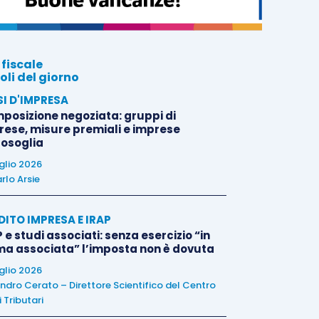
 fiscale
oli del giorno
SI D'IMPRESA
posizione negoziata: gruppi di
rese, misure premiali e imprese
tosoglia
uglio 2026
rlo Arsie
DITO IMPRESA E IRAP
 e studi associati: senza esercizio “in
ma associata” l’imposta non è dovuta
uglio 2026
ndro Cerato – Direttore Scientifico del Centro
 Tributari