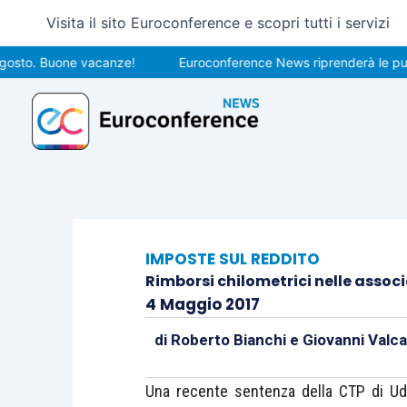
Vai
Visita il sito Euroconference e scopri tutti i servizi
al
contenuto
 Buone vacanze!
Euroconference News riprenderà le pubblicazi
IMPOSTE SUL REDDITO
Rimborsi chilometrici nelle associ
4 Maggio 2017
di
Roberto Bianchi
e
Giovanni Valc
Una recente sentenza della CTP di Udi