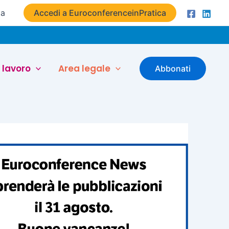
ta
Accedi a EuroconferenceinPratica
 lavoro
Area legale
Abbonati