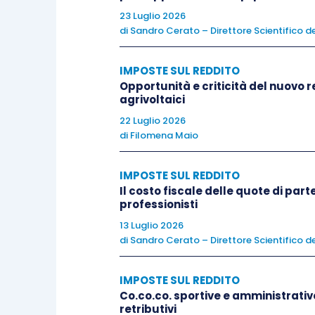
costi e le spese rappresentano element
23 Luglio 2026
reddito.
di
Sandro Cerato – Direttore Scientifico de
IMPOSTE SUL REDDITO
Dunque, si può facilmente evincere ch
Opportunità e criticità del nuovo r
reddito
sia correlata alla necessità
agrivoltaici
presupposto impositivo, rappresentato 
22 Luglio 2026
individua la connessione con l’attività
di
Filomena Maio
considerate inerenti e, una volta in
l’approccio tributario tipico delle dispos
IMPOSTE SUL REDDITO
Il costo fiscale delle quote di par
professionisti
In merito all’inerenza, dai documenti d
13 Luglio 2026
associati avevano prodotto la
di
Sandro Cerato – Direttore Scientifico de
analiticamente documentate dagli assoc
stessi, consentendo di correlare il cost
IMPOSTE SUL REDDITO
Co.co.co. sportive e amministrativo
nonché soci dell’Associazione professi
retributivi