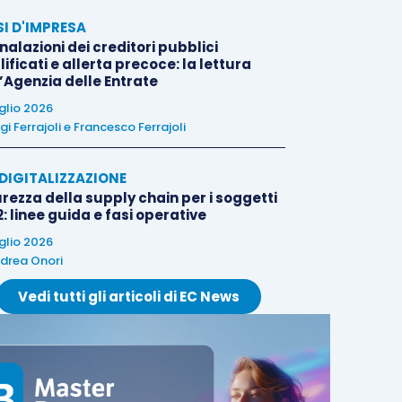
SI D'IMPRESA
alazioni dei creditori pubblici
ificati e allerta precoce: la lettura
l’Agenzia delle Entrate
uglio 2026
igi Ferrajoli
e
Francesco Ferrajoli
E DIGITALIZZAZIONE
rezza della supply chain per i soggetti
: linee guida e fasi operative
uglio 2026
drea Onori
Vedi tutti gli articoli di EC News