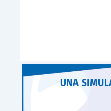
È opportuno ricordare che, applicando
sostenuti dal socio professionista, l’a
(parziale)
dell’Iva
sull’acquisto, nonc
dell’autovettura
per il suo utilizzo 
conseguenza che
non vi è certezza in
vista economico e tributario.
In buona sostanza un conto è dedur
quando lo si utilizza per finalità perso
una specifica trasferta
. In un caso 
accettata ma non nell’altro caso.
Si auspica pertanto che le decisioni c
risultino maggiormente improntate all
tempo stesso al rigore fiscale.