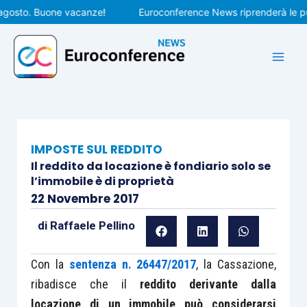
Vai
sto. Buone vacanze!
Euroconference News riprenderà le pubbli
al
contenuto
IMPOSTE SUL REDDITO
Il reddito da locazione è fondiario solo se
l’immobile è di proprietà
22 Novembre 2017
di
Raffaele Pellino
Con la
sentenza n. 26447/2017
, la Cassazione,
ribadisce che il
reddito derivante dalla
locazione di un immobile può considerarsi