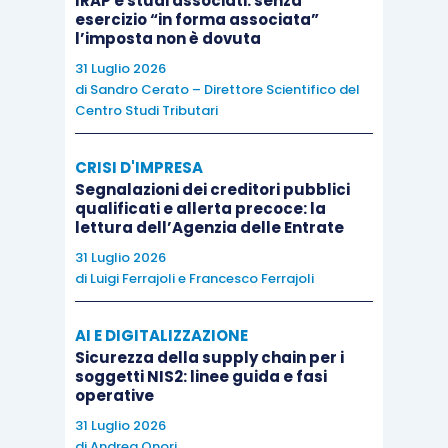
IRAP e studi associati: senza
24444/2005
secondo cui: “
Il solo fatto della
esercizio “in forma associata”
l’imposta non è dovuta
intervenuta risoluzione consensuale del contratto di
31 Luglio 2026
locazione, unito alla circostanza del mancato
di
Sandro Cerato – Direttore Scientifico del
pagamento dei canoni relativi a mensilità anteriori
Centro Studi Tributari
alla risoluzione, non è dunque idoneo di per sé ad
escludere che tali canoni concorrano a formare la
CRISI D'IMPRESA
Segnalazioni dei creditori pubblici
base imponibile IRPEF, … salvo che non risulti la
qualificati e allerta precoce: la
inequivoca volontà delle parti di attribuire alla
lettura dell’Agenzia delle Entrate
risoluzione stessa efficacia retroattiva”.
31 Luglio 2026
di
Luigi Ferrajoli
e
Francesco Ferrajoli
In tal modo la Corte sottolinea, da una parte, la
AI E DIGITALIZZAZIONE
necessaria sussistenza di un contratto di
Sicurezza della supply chain per i
locazione ai fini della tassazione del relativo
soggetti NIS2: linee guida e fasi
operative
reddito, e, dall’altra, che l’eventuale risoluzione
31 Luglio 2026
dello stesso contratto comporta il venir meno
di
Andrea Onori