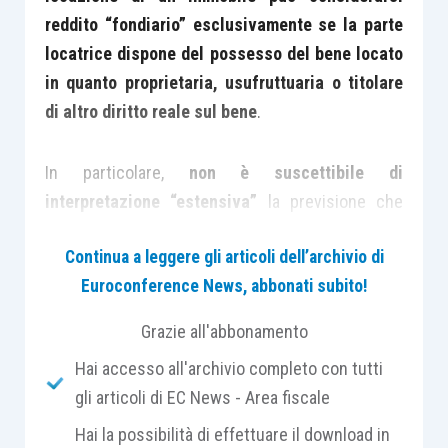
reddito “fondiario”
esclusivamente se la parte
locatrice dispone del possesso del bene locato
in quanto proprietaria, usufruttuaria o titolare
di altro diritto reale sul bene
.
In particolare,
non è suscettibile di
interpretazione “estensiva”
la previsione che
lega il concetto di reddito fondiario alla titolarità
Continua a leggere gli articoli dell’archivio di
di un diritto reale sul bene immobile censito in
Euroconference News, abbonati subito!
catasto, a cui, per effetto di tale censimento,
vengono attribuiti redditi presuntivi soggetti
Grazie all'abbonamento
all’imposizione diretta.
Hai accesso all'archivio completo con tutti
gli articoli di EC News - Area fiscale
Il caso oggetto di esame, ha riguardato appunto la
Hai la possibilità di effettuare il download in
tassazione dei
canoni di locazione
di alcuni