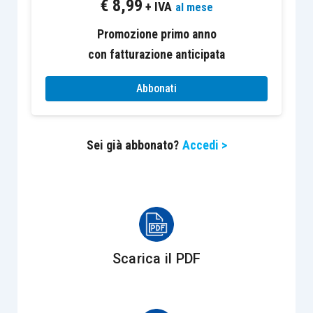
€
8,99
sarebbe scaturito il maggior reddito erano stati
+ IVA
al mese
“
risolti
” consensualmente con effetto
Promozione primo anno
“retroattivo” e, dunque, non avevano prodotto
con fatturazione anticipata
alcun effetto.
Abbonati
La C.T.P. accoglieva il ricorso, ritenuto che la
ricorrente aveva documentalmente provato di
Sei già abbonato?
Accedi >
non essere
mai stata proprietaria
delle unità
immobiliari che aveva progettato di acquistare.
Avverso tale sentenza l’Agenzia delle Entrate
presentava appello, che veniva accolto dalla
C.T.R.. La contribuente proponeva, così, ricorso
Scarica il PDF
per Cassazione.