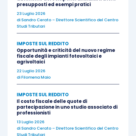
presupposti ed esempi pratici
compravendita
dev’essere dichiarato dal
23 Luglio 2026
promittente venditore
tanto se il promissario
di
Sandro Cerato – Direttore Scientifico del Centro
acquirente
sia immesso nel possesso quanto se il
Studi Tributari
medesimo lo conceda in locazione a terzi.
In
quest’ultimo caso, tuttavia
, il promissario
IMPOSTE SUL REDDITO
Opportunità e criticità del nuovo regime
acquirente dovrà dichiarare i relativi proventi quali
fiscale degli impianti fotovoltaici e
redditi diversi
…”.
agrivoltaici
22 Luglio 2026
di
Filomena Maio
Punto di partenza della questione è, dunque,
l’
articolo 26 del Tuir
secondo cui: “
i redditi
IMPOSTE SUL REDDITO
fondiari concorrono, indipendentemente dalla
Il costo fiscale delle quote di
percezione, a formare il reddito complessivo dei
partecipazione in uno studio associato di
professionisti
soggetti che possiedono gli immobili a titolo di
proprietà, enfiteusi, usufrutto o altro diritto reale,
13 Luglio 2026
di
Sandro Cerato – Direttore Scientifico del Centro
salvo quando stabilito dall’articolo 30, per il periodo
Studi Tributari