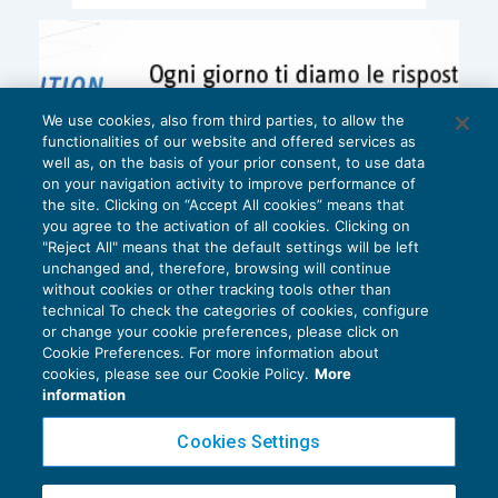
We use cookies, also from third parties, to allow the
functionalities of our website and offered services as
well as, on the basis of your prior consent, to use data
on your navigation activity to improve performance of
the site. Clicking on “Accept All cookies” means that
you agree to the activation of all cookies. Clicking on
"Reject All" means that the default settings will be left
unchanged and, therefore, browsing will continue
without cookies or other tracking tools other than
technical To check the categories of cookies, configure
or change your cookie preferences, please click on
Cookie Preferences. For more information about
Privacy Policy
cookies, please see our Cookie Policy.
More
Cookie Policy
information
Euroconference NEWS è una testata registrata al Tribunale di Milano Reg. n. 8556/2026
Cookies Settings
Direttore responsabile Sandro Cerato
Copyright 2016 ©
Gruppo Euroconference S.p.A.
v2.32.2