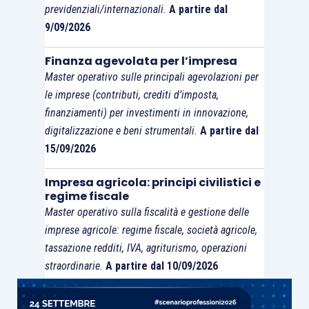
sentenza impugnata e rinvia la stessa alla C.T.R.
previdenziali/internazionali.
A partire dal
che dovrà accertare la sussistenza dei
9/09/2026
presupposti del Tuir sulla base del rilievo che il
concetto di reddito fondiario è indissolubilmente
Finanza agevolata per l’impresa
Master operativo sulle principali agevolazioni per
legato alla titolarità di un
diritto reale
le imprese (contributi, crediti d’imposta,
sull’immobile censito in catasto.
finanziamenti) per investimenti in innovazione,
digitalizzazione e beni strumentali.
A partire dal
15/09/2026
Impresa agricola: principi civilistici e
regime fiscale
Master operativo sulla fiscalità e gestione delle
imprese agricole: regime fiscale, società agricole,
tassazione redditi, IVA, agriturismo, operazioni
straordinarie.
A partire dal 10/09/2026