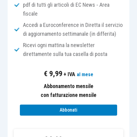
pdf di tutti gli articoli di EC News - Area
immobili, di cui la ricorrente non risultava essere
fiscale
proprietaria né titolare di diritti reali.
Accedi a Euroconference in Diretta il servizio
Ma veniamo ai fatti.
di aggiornamento settimanale (in differita)
Ricevi ogni mattina la newsletter
L’Agenzia delle Entrate notificava ad una
direttamente sulla tua casella di posta
contribuente un avviso di accertamento con il
quale veniva accertata una maggiore imposta
€
9,99
+ IVA
al mese
Irpef (e relative addizionali regionali), oltre alle
sanzioni, per l’omessa dichiarazione dei redditi
Abbonamento mensile
percepiti a titolo di locazione di 7 unità
con fatturazione mensile
immobiliari. La contribuente presentava ricorso
Abbonati
alla commissione tributaria provinciale
sostenendo di non essere tenuta al pagamento di
quanto richiesto in quanto i contratti da cui