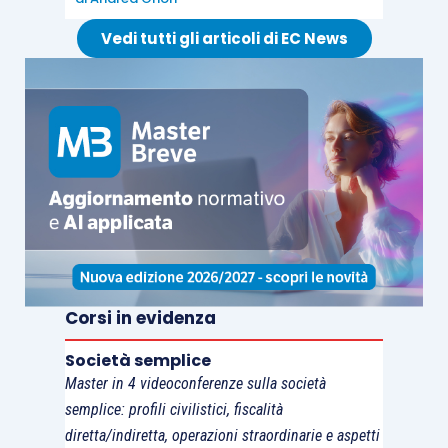
dell’obbligo di tassare i canoni di locazione
laddove risulti l’inequivocabile
volontà
delle parti
Vedi tutti gli articoli di EC News
di attribuire alla risoluzione “
efficacia retroattiva
”.
Va ricordato inoltre che, con riferimento ai due
immobili catastalmente intestati alla parte
ricorrente, ai fini della “prova” di un diritto reale,
i
dati catastali hanno valore di semplice indizio
“
costituendo un sistema secondario e sussidiario
rispetto all’insieme degli altri elementi che il
giudicante deve raccogliere in fase istruttoria
”
Corsi in evidenza
(
Cassazione n. 5131/2009
;
n. 8496/2005
; n.
3101/2005).
Società semplice
Master in 4 videoconferenze sulla società
semplice: profili civilistici, fiscalità
La Cassazione, quindi, accoglie il ricorso, cassa la
diretta/indiretta, operazioni straordinarie e aspetti