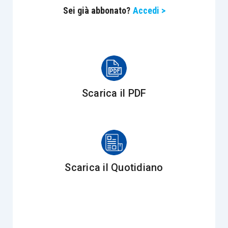
Sei già abbonato?
Accedi >
Infatti, tutte le volte che si crea
una
divaricazione tra la maturazione e l’incasso del
reddito
(come nei casi di redditi a fattispecie
progressiva o percepiti in ritardo), la
progressività del sistema crea una stortura che
Scarica il PDF
comporta un incremento del
prelievo
sproporzionato
rispetto alla capacità
contributiva dimostrata.
Questa stortura viene mitigata dalla
tassazione
Scarica il Quotidiano
separata
, la quale ha la funzione di stemperare gli
effetti della progressività, assoggettando a
tassazione il reddito in base all’aliquota media del
contribuente degli ultimi periodi d’imposta