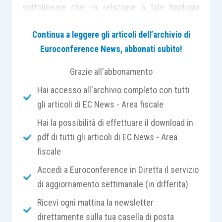
sottolineare che, in relazione a tale tipologia
reddituale, non si applica il c.d. principio di cassa
Continua a leggere gli articoli dell’archivio di
“puro”,
ma il principio di cassa
“allargato”
, ai
Euroconference News, abbonati subito!
sensi dell’
articolo 51, comma 1
, ultimo periodo,
Tuir. Ciò significa che le somme e i valori in
Grazie all'abbonamento
genere percepiti tra il 1° e il 12 gennaio vengono
Hai accesso all'archivio completo con tutti
assoggettati ad imposizione, dal lavoratore
gli articoli di EC News - Area fiscale
dipendente, nel
periodo d’imposta precedente
.
Hai la possibilità di effettuare il download in
pdf di tutti gli articoli di EC News - Area
Sul punto, l’Amministrazione finanziaria ha
fiscale
chiarito che la data del 12 gennaio
non
rappresenta un termine prescrizionale
, “
pertanto,
Accedi a Euroconference in Diretta il servizio
in relazione a tale data non può trovare applicazione
di aggiornamento settimanale (in differita)
la disposizione dettata dall’articolo 2963 del codice
Ricevi ogni mattina la newsletter
civile che proroga di diritto il termine scadente in
direttamente sulla tua casella di posta