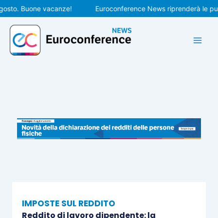
Vai
to. Buone vacanze!
Euroconference News riprenderà le pubblic
al
contenuto
IMPOSTE SUL REDDITO
Reddito di lavoro dipendente: la