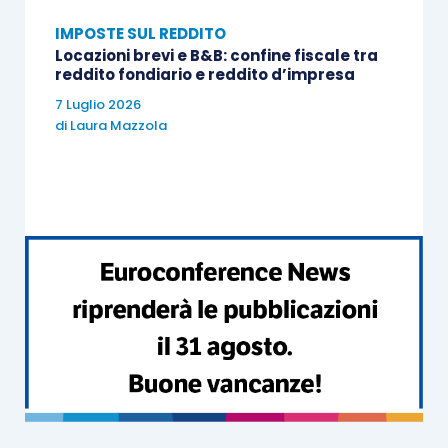
sentenze o di atti amministrativi, ai quali è
IMPOSTE SUL REDDITO
Locazioni brevi e B&B: confine fiscale tra
sicuramente estranea l’ipotesi di un
reddito fondiario e reddito d’impresa
accordo tra le parti in ordine ad un rinvio
7 Luglio 2026
(del tutto strumentale) nel pagamento
di
Laura Mazzola
delle somme spettanti;
quelle consistenti in “
oggettive
situazioni di fatto
”, che impediscono il
pagamento delle somme riconosciute
spettanti entro i limiti di tempo
ordinariamente adottati dalla generalità
dei sostituti d’imposta;
l’applicazione del
regime di tassazione
separata
deve
escludersi ogni qualvolta
la corresponsione degli emolumenti
in