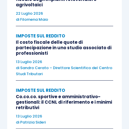
percepitiper effetto di leggi, di contratti collettivi, di
agrivoltaici
sentenze o di atti amministrativisopravvenuti, o per
22 Luglio 2026
altre cause non dipendenti dalla volontà delle parti
”.
di
Filomena Maio
IMPOSTE SUL REDDITO
In relazione a tale fattispecie, l’Amministrazione
Il costo fiscale delle quote di
finanziaria ha avuto modo di chiarire che
partecipazione in uno studio associato di
professionisti
(
circolare n. 23/1997
,
circolare n. 55/E/2001
e
risoluzione n. 43/E/2004
):
13 Luglio 2026
di
Sandro Cerato – Direttore Scientifico del Centro
Studi Tributari
le situazioni che possono in concreto
assumere rilevanza ai fini della tassazione
IMPOSTE SUL REDDITO
separata
sono di due tipi:
Co.co.co. sportive e amministrativo-
gestionali: il CCNL di riferimento e i minimi
retributivi
quelle di “
carattere giuridico
”, che
13 Luglio 2026
consistono nel sopraggiungere di norme
di
Patrizia Sideri
legislative, di contratti collettivi, di