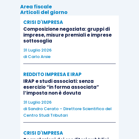
un periodo d’imposta successivo debba
Area fiscale
Articoli del giorno
considerarsi
“fisiologica”,
rispetto ai
tempi tecnici occorrenti per l’erogazione
CRISI D'IMPRESA
Composizione negoziata: gruppi di
degli emolumenti stessi. In particolare, ad
imprese, misure premiali e imprese
esempio, in presenza di
procedure
sottosoglia
complesse
per la liquidazione dei
31 Luglio 2026
di
Carlo Arsie
compensi, il ritardo può essere ritenuto
fisiologico nella misura in cui
i tempi di
REDDITO IMPRESA E IRAP
erogazione risultino conformi
a quelli
IRAP e studi associati: senza
connessi ad analoghe procedure
esercizio “in forma associata”
l’imposta non è dovuta
utilizzate ordinariamente
da altri sostituti
31 Luglio 2026
d’imposta
(
risoluzione
377/E/2008
e
di
Sandro Cerato – Direttore Scientifico del
risoluzione n. 151/E/1997
). Pertanto, il
Centro Studi Tributari
ritardo può essere considerato
fisiologico, anche se l’erogazione della
CRISI D'IMPRESA
retribuzione
non avvenga nell’annualità