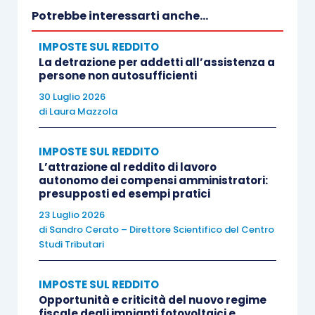
(dipende dalla tipologia di reddito).
Potrebbe interessarti anche...
IMPOSTE SUL REDDITO
Tutto ciò premesso, può accadere che,
La detrazione per addetti all’assistenza a
nell’ambito di un rapporto di lavoro subordinato, il
persone non autosufficienti
datore di lavoro possa erogare dei
premi ai propri
30 Luglio 2026
di
Laura Mazzola
dipendenti
con un
notevole ritardo
rispetto al
periodo d’imposta in cui essi sono maturati e,
IMPOSTE SUL REDDITO
come argomentato in precedenza, questo ritardo
L’attrazione al reddito di lavoro
potrebbe generare degli effetti distorsivi.
autonomo dei compensi amministratori:
presupposti ed esempi pratici
23 Luglio 2026
Il legislatore, tuttavia, ha posto
rimedio a quanto
di
Sandro Cerato – Direttore Scientifico del Centro
sopra
, prevedendo alla lettera b),
comma 1,
Studi Tributari
articolo 17, Tui
r, che sono soggetti a tassazione
separata“
gli emolumentiarretrati per prestazioni di
IMPOSTE SUL REDDITO
Opportunità e criticità del nuovo regime
lavoro dipendente riferibili ad anni precedenti,
fiscale degli impianti fotovoltaici e