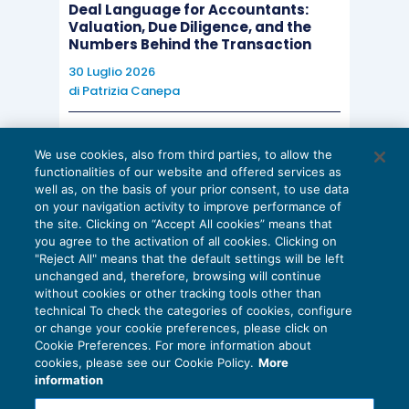
Deal Language for Accountants:
Valuation, Due Diligence, and the
Numbers Behind the Transaction
30 Luglio 2026
di
Patrizia Canepa
AI E DIGITALIZZAZIONE
We use cookies, also from third parties, to allow the
EU AI Act e studi professionali: le
functionalities of our website and offered services as
scadenze concrete
well as, on the basis of your prior consent, to use data
on your navigation activity to improve performance of
27 Luglio 2026
the site. Clicking on “Accept All cookies” means that
di
Diego Barberi
e
Stefano Dovier
you agree to the activation of all cookies. Clicking on
"Reject All" means that the default settings will be left
unchanged and, therefore, browsing will continue
without cookies or other tracking tools other than
technical To check the categories of cookies, configure
or change your cookie preferences, please click on
Cookie Preferences. For more information about
Privacy Policy
cookies, please see our Cookie Policy.
More
Cookie Policy
information