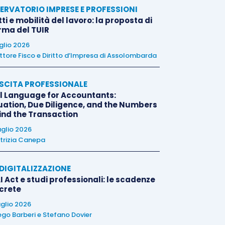
ERVATORIO IMPRESE E PROFESSIONI
tti e mobilità del lavoro: la proposta di
orma del TUIR
uglio 2026
ttore Fisco e Diritto d’Impresa di Assolombarda
SCITA PROFESSIONALE
l Language for Accountants:
uation, Due Diligence, and the Numbers
ind the Transaction
uglio 2026
trizia Canepa
E DIGITALIZZAZIONE
I Act e studi professionali: le scadenze
crete
uglio 2026
ego Barberi
e
Stefano Dovier