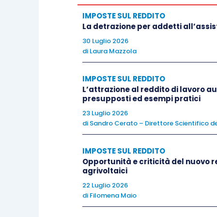
cessione abbia
generato vantaggi fis
IMPOSTE SUL REDDITO
sopravvenienza attiva apparirebbe
La detrazione per addetti all’assi
tassazione
. Si pensi, ad esempio, ai
co
30 Luglio 2026
oppure alla cessione di
contratti di 
di
Laura Mazzola
deducibili
.
IMPOSTE SUL REDDITO
L’attrazione al reddito di lavoro
Ma tornando al tema della sperequazio
presupposti ed esempi pratici
diretto e acquisto in leasing
, si pone 
23 Luglio 2026
possono essere generate da un lease
di
Sandro Cerato – Direttore Scientifico de
strumentale del professionista alla soc
contratto di locazione finanziaria
. N
IMPOSTE SUL REDDITO
Opportunità e criticità del nuovo r
intimoriti da una
eventuale pronuncia
agrivoltaici
contenuto economico e tesa esclus
22 Luglio 2026
fiscali
diversamente non fruibili.
di
Filomena Maio