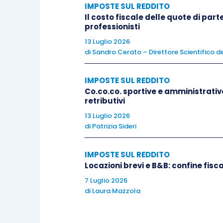
Sul punto, è certamente interessante va
IMPOSTE SUL REDDITO
Il costo fiscale delle quote di par
L’operazione descritta
in tale istanz
professionisti
qualche analogia con il tema del leas
13 Luglio 2026
un professionista individuale
che
ce
di
Sandro Cerato – Direttore Scientifico de
all’immobile utilizzato esclusivament
professionista sarà unico socio
. L’Ag
IMPOSTE SUL REDDITO
ma ciò non a causa del fatto che
tra
Co.co.co. sportive e amministrativo
retributivi
(ancorché non giuridica), bensì a caus
13 Luglio 2026
corrispettivo risibile rispetto al val
di
Patrizia Sideri
doveva essere un
conferimento di con
la cessione di contratto in sé
(che 
IMPOSTE SUL REDDITO
quantificazione del corrispettivo di c
Locazioni brevi e B&B: confine fisc
operazione non abusiva del diritto nel
7 Luglio 2026
di
Laura Mazzola
A ciò deve essere aggiunto che, anch
natura abusiva del lease back
(
sente