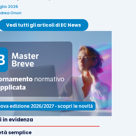
uglio 2026
drea Onori
Vedi tutti gli articoli di EC News
i in evidenza
età semplice