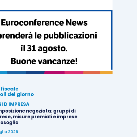
 fiscale
oli del giorno
SI D'IMPRESA
posizione negoziata: gruppi di
rese, misure premiali e imprese
tosoglia
uglio 2026