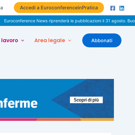
ta
Accedi a EuroconferenceinPratica
ference News riprenderà le pubblicazioni il 31 agosto. Buone vacanz
 lavoro
Area legale
Abbonati