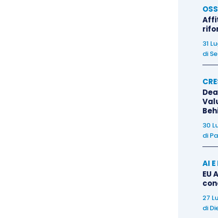
OSS
osto che essa è sempre sostenuta da
una valida
Affi
mmediata liquidità
e nel contempo
mantenere
rif
 più recenti, si registra la
sentenza n. 26225/2024
31 L
di
Se
ato che il
lease back è contratto nullo solo se
i patto commissorio
(cioè la cessione del bene
CRE
easing, cessione che in realtà si presenta come una
Dea
età di leasing che vanti un credito preesistente).
Val
Beh
vallare la legittimità del lease back immobiliare
30 L
rare l’irrazionale divieto di deduzione delle quote
di
Pa
 di utilizzare l’immobile adibito a studio.
AI 
EU A
con
27 L
di
Di