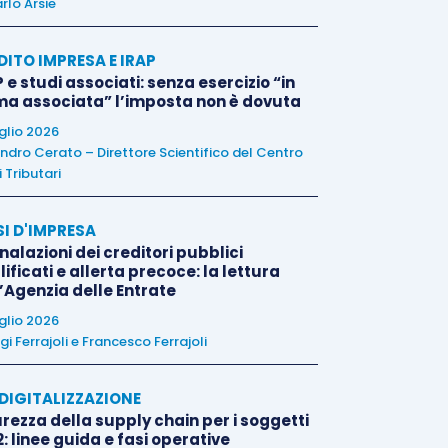
rlo Arsie
DITO IMPRESA E IRAP
 e studi associati: senza esercizio “in
ma associata” l’imposta non è dovuta
uglio 2026
ndro Cerato – Direttore Scientifico del Centro
 Tributari
SI D'IMPRESA
alazioni dei creditori pubblici
ificati e allerta precoce: la lettura
l’Agenzia delle Entrate
uglio 2026
igi Ferrajoli
e
Francesco Ferrajoli
E DIGITALIZZAZIONE
rezza della supply chain per i soggetti
: linee guida e fasi operative