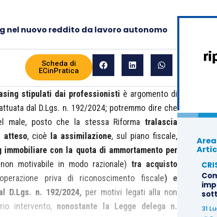
ing nel nuovo reddito da lavoro autonomo
Scheda di
ECinPratica
easing
stipulati dai professionisti
è argomento di
a attuata dal D.Lgs. n. 192/2024; potremmo dire che
nel male, posto che la stessa Riforma
tralascia
ù atteso
, cioè
la assimilazione
, sul piano fiscale,
Area
Artic
g immobiliare con la quota di ammortamento per
non motivabile in modo razionale)
tra
acquisto
CRI
Com
operazione priva di riconoscimento fiscale
) e
imp
l D.Lgs. n. 192/2024,
per motivi legati alla non
sot
ario intervento,
nonostante la Legge delega n.
31 L