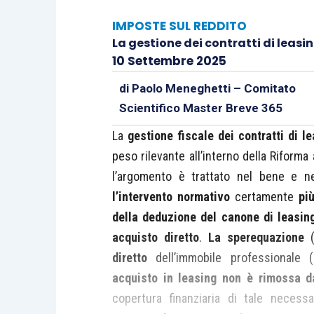
IMPOSTE SUL REDDITO
La gestione dei contratti di leas
10 Settembre 2025
di
Paolo Meneghetti – Comitato
Scientifico Master Breve 365
La
gestione fiscale dei contratti di l
peso rilevante all’interno della Riform
l’argomento è trattato nel bene e 
l’intervento normativo
certamente
pi
della deduzione del canone di leasin
acquisto diretto
.
La sperequazione
(
diretto
dell’immobile professionale (
acquisto in leasing
non è rimossa da
copertura finanziaria di tale necess