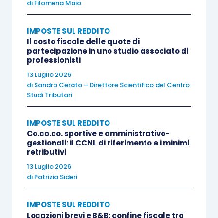
aziende potranno costituire
apposite
di
Filomena Maio
commissioni paritetiche
, composte da
rappresentanti dei lavoratori e dell’impresa, con il
IMPOSTE SUL REDDITO
Il costo fiscale delle quote di
compito di elaborare
proposte di miglioramento
partecipazione in uno studio associato di
su aspetti quali i processi produttivi,
professionisti
l’organizzazione del lavoro, l’innovazione dei
13 Luglio 2026
servizi.
di
Sandro Cerato – Direttore Scientifico del Centro
Studi Tributari
Inoltre, viene valorizzato il ruolo di
figure
IMPOSTE SUL REDDITO
aziendali specialistiche
dedicate a temi come la
Co.co.co. sportive e amministrativo-
formazione
,
il
welfare
, la genitorialità,
gestionali: il CCNL di riferimento e i minimi
retributivi
l’inclusione e la qualità del lavoro
, in un’ottica
13 Luglio 2026
integrata di
benessere organizzativo e sviluppo
di
Patrizia Sideri
delle risorse umane
. Anche le
PMI con meno di
35 dipendenti
potranno aderire tramite supporto
IMPOSTE SUL REDDITO
degli enti bilaterali.
Locazioni brevi e B&B: confine fiscale tra