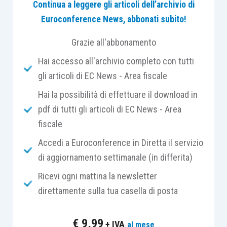
Continua a leggere gli articoli dell’archivio di
dalla strutturazione di un
modello organico e
Euroconference News, abbonati subito!
multilivello
di
partecipazione dei lavoratori alla
vita dell’impresa
. Il Legislatore ha inteso
Grazie all'abbonamento
superare la tradizionale contrapposizione tra
Hai accesso all'archivio completo con tutti
capitale e lavoro, riconoscendo ai lavoratori un
gli articoli di EC News - Area fiscale
ruolo attivo e responsabile in quattro ambiti
fondamentali
:
gestionale, economico-
Hai la possibilità di effettuare il download in
finanziario, organizzativo e consultivo
. Queste
pdf di tutti gli articoli di EC News - Area
quattro dimensioni delineano
un’architettura
fiscale
complessa, ma coerente
, che mira a promuovere
Accedi a Euroconference in Diretta il servizio
inclusione, efficienza e competitività
nel
di aggiornamento settimanale (in differita)
tessuto produttivo nazionale.
Ricevi ogni mattina la newsletter
direttamente sulla tua casella di posta
La
partecipazione gestionale
rappresenta la
possibilità per i lavoratori di
intervenire
€
9,99
+ IVA
al mese