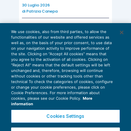
30 Luglio 2026
di
Patrizia Canepa
AI E DIGITALIZZAZIONE
We use cookies, also from third parties, to allow the
EU AI Act e studi professionali: le
functionalities of our website and offered services as
scadenze concrete
well as, on the basis of your prior consent, to use data
on your navigation activity to improve performance of
27 Luglio 2026
the site. Clicking on “Accept All cookies” means that
di
Diego Barberi
e
Stefano Dovier
you agree to the activation of all cookies. Clicking on
"Reject All" means that the default settings will be left
unchanged and, therefore, browsing will continue
without cookies or other tracking tools other than
technical To check the categories of cookies, configure
or change your cookie preferences, please click on
Cookie Preferences. For more information about
Privacy Policy
cookies, please see our Cookie Policy.
More
Cookie Policy
information
Euroconference NEWS è una testata registrata al Tribunale di Milano Reg. n. 8556/2026
Cookies Settings
Direttore responsabile Sandro Cerato
Copyright 2016 ©
Gruppo Euroconference S.p.A.
v2.32.4