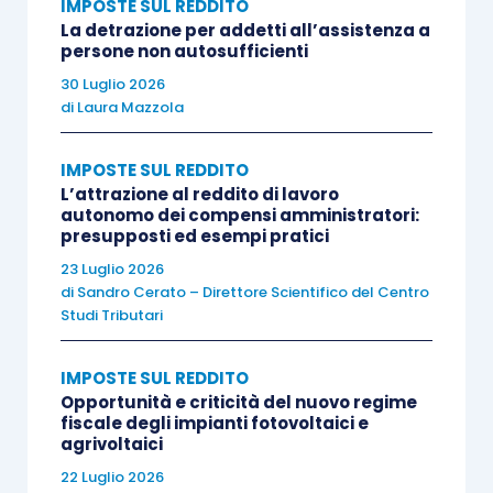
IMPOSTE SUL REDDITO
degli utili viene distribuito ai lavoratori
in base
La detrazione per addetti all’assistenza a
a contratti collettivi aziendali o territoriali,
persone non autosufficienti
l’importo soggetto a
imposta sostitutiva
30 Luglio 2026
agevolata viene elevato
da 3.000 a 5.000 euro
.
di
Laura Mazzola
IMPOSTE SUL REDDITO
Inoltre, i
piani di azionariato riservati ai
L’attrazione al reddito di lavoro
dipendenti
potranno prevedere l’
assegnazione
autonomo dei compensi amministratori:
di azioni
in sostituzione di premi di risultato, con
presupposti ed esempi pratici
esenzione Irpef del 50% su dividendi fino a
23 Luglio 2026
di
Sandro Cerato – Direttore Scientifico del Centro
1.500 euro
.
Studi Tributari
La
partecipazione organizzativa
è orientata al
IMPOSTE SUL REDDITO
coinvolgimento dei lavoratori nei
processi
Opportunità e criticità del nuovo regime
fiscale degli impianti fotovoltaici e
decisionali
relativi alla
struttura
e al
agrivoltaici
funzionamento operativo
dell’impresa. Le
22 Luglio 2026