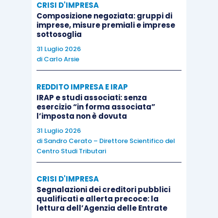
CRISI D'IMPRESA
organi societari
e nelle
commissioni
è garantita
Composizione negoziata: gruppi di
una
formazione minima di 10 ore annue
,
imprese, misure premiali e imprese
finanziabile con il
Fondo Nuove Competenze
,
sottosoglia
fondi interprofessionali o enti bilaterali.
31 Luglio 2026
di
Carlo Arsie
Infine, le nuove disposizioni vengono estese alle
REDDITO IMPRESA E IRAP
società cooperative
, in quanto compatibili.
IRAP e studi associati: senza
esercizio “in forma associata”
l’imposta non è dovuta
Questo impianto multidimensionale riflette una
31 Luglio 2026
visione evolutiva
del ruolo dei lavoratori
di
Sandro Cerato – Direttore Scientifico del
nell’impresa, non più meri destinatari di scelte
Centro Studi Tributari
altrui, ma soggetti attivi e corresponsabili della
crescita aziendale. La partecipazione, nei suoi
CRISI D'IMPRESA
Segnalazioni dei creditori pubblici
diversi livelli, diventa così uno
strumento
qualificati e allerta precoce: la
strategico
per migliorare la qualità delle relazioni
lettura dell’Agenzia delle Entrate