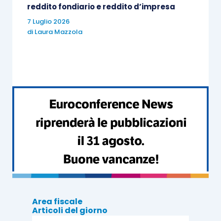
reddito fondiario e reddito d’impresa
7 Luglio 2026
La
partecipazione consultiva
, infine, riguarda il
di
Laura Mazzola
diritto dei lavoratori a essere
consultati
preventivamente
rispetto a importanti decisioni
aziendali. Il DDL citato istituisce una procedura
articolata di confronto tramite commissioni
paritetiche, prevedendo
tempi certi, obblighi
informativi, verbalizzazione dei pareri e
risposta motivata
del datore di lavoro. Si tratta di
un modello che, pur non essendo vincolante sul
piano deliberativo, istituzionalizza il
dialogo
sociale
e rafforza la
trasparenza
nei rapporti
interni.
Area fiscale
Articoli del giorno
Ai rappresentanti dei lavoratori coinvolti negli