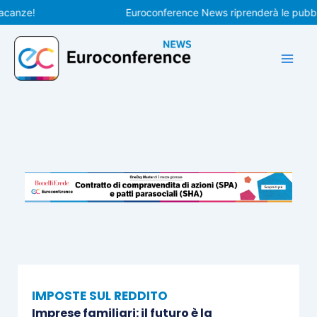
Vai
ze!
Euroconference News riprenderà le pubblicazi
al
contenuto
IMPOSTE SUL REDDITO
Imprese familiari: il futuro è la