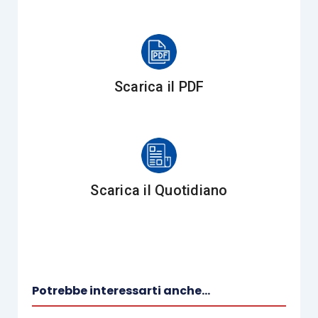
finalizzata a coinvolgere i lavoratori nei
risultati
economici
dell’impresa,
redistribuendo parte del
valore prodotto in una logica premiale
. Tale
partecipazione può assumere la forma della
Scarica il PDF
distribuzione diretta di utili
, regolata tramite
contrattazione collettiva, o della partecipazione al
capitale sociale attraverso
piani di azionariato
diffuso
.
Scarica il Quotidiano
Il Legislatore introduce anche
incentivi fiscali
mirati
, che favoriscono l’adozione di tali
strumenti, rendendo più vantaggioso per le
imprese
riconoscere ai dipendenti una quota dei
profitti
, sia in forma monetaria sia in strumenti
Potrebbe interessarti anche...
partecipativi. Per l’anno 2025, se almeno il
10%