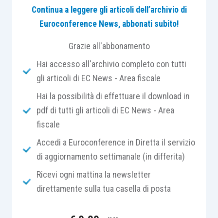
Continua a leggere gli articoli dell’archivio di
equini
aveva ceduto il
plasma
ad
aziende
Euroconference News, abbonati subito!
farmaceutiche/veterinarie che
avevano
autonomamente effettuato il prelievo
.
Grazie all'abbonamento
Hai accesso all'archivio completo con tutti
Successivamente, il plasma veniva trattato con
gli articoli di EC News - Area fiscale
appositi
macchinari
di plasmaferesi e
Hai la possibilità di effettuare il download in
commercializzato, dalla stessa, come
prodotto
pdf di tutti gli articoli di EC News - Area
farmaceutico
sterile iniettabile come rimedio
fiscale
naturale e biologico per la cura delle
infezioni di
equini e bovini
in sostituzione degli antibiotici
Accedi a Euroconference in Diretta il servizio
chimici.
di aggiornamento settimanale (in differita)
Ricevi ogni mattina la newsletter
Come noto, l’
articolo 32, comma 2, lettera c),
direttamente sulla tua casella di posta
Tuir
prevede che sono produttive di
reddito
agrario
le
attività
connesse
di cui all’
articolo