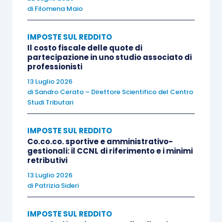
conservazione
,
commercializzazione
e
di
Filomena Maio
valorizzazione
dei “determinati” prodotti agricoli
rientrano nell’ambito applicativo dell’articolo 32 del
IMPOSTE SUL REDDITO
Il costo fiscale delle quote di
Tuir
quando
riguardano
prodotti propri
, ossia
partecipazione in uno studio associato di
ottenuti dall’
esercizio
dell’attività agricola principale
professionisti
(coltivazione del fondo, del bosco,
allevamento
)
13 Luglio 2026
di
Sandro Cerato – Direttore Scientifico del Centro
dell’imprenditore agricolo
” con conseguente
Studi Tributari
obbligo di “
connessione con l’attività agricola
principale
“.
IMPOSTE SUL REDDITO
Co.co.co. sportive e amministrativo-
gestionali: il CCNL di riferimento e i minimi
A ben vedere, la
circolare 44/E/2004
stabilisce
retributivi
che non si potrà
mai
avere un’attività
connessa
13 Luglio 2026
tassata
ex
articolo 32 Tuir
quando
essa
si limiti
di
Patrizia Sideri
a una
conservazione
,
commercializzazione
e
valorizzazione
di
prodotti
acquistati da terzi, a
IMPOSTE SUL REDDITO