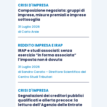
copertura
nel
reddito agrario
senza
necessità di
CRISI D'IMPRESA
una fase di
manipolazione e/o di trasformazione
Composizione negoziata: gruppi di
e la
ricomprensione
nel
decreto
ministeriale
imprese, misure premiali e imprese
sottosoglia
previsto dalla lettera c) dell’
articolo 32, comma
31 Luglio 2026
2, Tuir
, è sufficiente che esso sia di
proprietà
di
Carlo Arsie
dell’azienda
o, in altri termini, sia
ottenuto
dall’attività agricola principale esercitata
.
Non
REDDITO IMPRESA E IRAP
rileva
nemmeno la circostanza che il prodotto
IRAP e studi associati: senza
esercizio “in forma associata”
commercializzato sia, nella percezione comune,
l’imposta non è dovuta
agricolo
.
31 Luglio 2026
di
Sandro Cerato – Direttore Scientifico del
Se così non fosse,
non si potrebbe considerare
Centro Studi Tributari
quale agricola l’attività di produzione del latte,
CRISI D'IMPRESA
la cessione di uova o delle deiezioni degli
Segnalazioni dei creditori pubblici
animali allevati
, nonché, per estremizzare, la
qualificati e allerta precoce: la
vendita delle corna da parte degli allevatori di
lettura dell’Agenzia delle Entrate