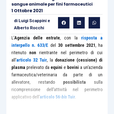
sangue animale per fini farmaceutici
1 Ottobre 2021
di
Luigi Scappini
e
Alberto Rocchi
L’
Agenzia delle entrate
, con la
risposta a
interpello n. 633/E
del
30 settembre 2021
, ha
ritenuto
non
rientrante nel perimetro di cui
all’
articolo 32 Tuir
, la
donazione (cessione) di
plasma
prelevato da
equini
e
bovini
a un’azienda
farmaceutica/veterinaria da parte di un
allevatore, restando
possibilista
sulla
ricomprensione dell’attività nel perimetro
applicativo dell’
articolo 56-
bis
Tuir
.
Nel caso di specie, un
allevatore
di
bovini
e di