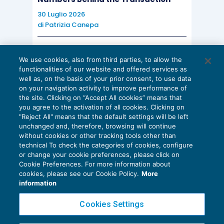
30 Luglio 2026
di
Patrizia Canepa
AI E DIGITALIZZAZIONE
We use cookies, also from third parties, to allow the
EU AI Act e studi professionali: le
functionalities of our website and offered services as
scadenze concrete
well as, on the basis of your prior consent, to use data
on your navigation activity to improve performance of
27 Luglio 2026
the site. Clicking on “Accept All cookies” means that
di
Diego Barberi
e
Stefano Dovier
you agree to the activation of all cookies. Clicking on
"Reject All" means that the default settings will be left
unchanged and, therefore, browsing will continue
without cookies or other tracking tools other than
technical To check the categories of cookies, configure
or change your cookie preferences, please click on
Cookie Preferences. For more information about
Privacy Policy
cookies, please see our Cookie Policy.
More
Cookie Policy
information
Euroconference NEWS è una testata registrata al Tribunale di Milano Reg. n. 8556/2026
Cookies Settings
Direttore responsabile Sandro Cerato