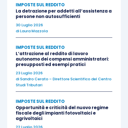
IMPOSTE SUL REDDITO
un’attività come “connessa”.
La detrazione per addetti all’assistenza a
persone non autosufficienti
La risposta afferma che le
attività
connesse
30 Luglio 2026
di
Laura Mazzola
rientranti nell’
articolo 32 Tuir
, “
sono
quelle
derivanti
dalla
manipolazione
,
conservazione
,
IMPOSTE SUL REDDITO
trasformazione
,
commercializzazione
e
L’attrazione al reddito di lavoro
valorizzazione
di
determinati
prodotti agricoli
autonomo dei compensi amministratori:
presupposti ed esempi pratici
tassativamente indicati ed ottenuti dall’imprenditore
23 Luglio 2026
agricolo prevalentemente dalla coltivazione del
di
Sandro Cerato – Direttore Scientifico del Centro
fondo, del bosco o dell’allevamento; –
tali
Studi Tributari
determinati prodotti agricoli
sono quelli
indicati
nel
decreto
a cui fa riferimento l’articolo 32, comma 2,
IMPOSTE SUL REDDITO
lettera c), del Tuir
”.
Opportunità e criticità del nuovo regime
fiscale degli impianti fotovoltaici e
agrivoltaici
Prosegue poi affermando che “
le attività di
22 Luglio 2026