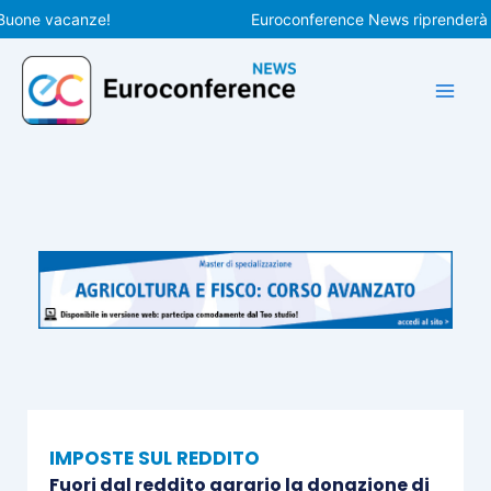
Vai
e vacanze!
Euroconference News riprenderà le pub
al
contenuto
IMPOSTE SUL REDDITO
Fuori dal reddito agrario la donazione di