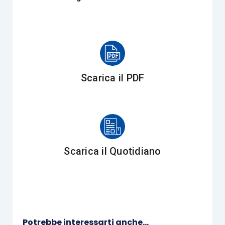
delle imposte dirette dei proventi derivanti dai diritti
patrimoniali “rafforzati” percepiti dai manager e dai
dipendenti titolari di quote o azioni della società, si
è fatto fronte con il chiarimento pubblicato in via di
prassi dall’Agenzia delle Entrate (Risoluzione n.
Scarica il PDF
103/E/2012), dove
si è affermato che i proventi de
quo devono configurarsi quali redditi di “capitale”
… ma solo allorché la partecipazione agli utili
mediante tali investimenti non sia subordinata
all’esistenza del rapporto di lavoro con
Scarica il Quotidiano
l’investitore, dal momento che è ben ipotizzabile
che in tal caso il beneficiario potrebbe continuare a
mantenere il possesso della partecipazione, anche
in caso di “cessazione” del rapporto di lavoro
”.
Potrebbe interessarti anche...