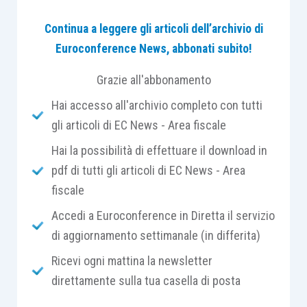
Per diverso tempo gli operatori hanno utilizzato
Continua a leggere gli articoli dell’archivio di
tali strumenti di incentivazione in assenza di
Euroconference News, abbonati subito!
precise indicazioni normative e di prassi riferibili
alla
qualificazione fiscale
dei proventi derivanti
Grazie all'abbonamento
da tali strumenti finanziari aventi diritti
Hai accesso all'archivio completo con tutti
patrimoniali rafforzati.
gli articoli di EC News - Area fiscale
Hai la possibilità di effettuare il download in
In particolare, la principale questione aperta
pdf di tutti gli articoli di EC News - Area
riguardava la
natura “finanziaria” o di reddito da
fiscale
lavoro dipendente dei predetti proventi
.
Accedi a Euroconference in Diretta il servizio
Il duplice ruolo rivestito dal
manager
(titolare di
di aggiornamento settimanale (in differita)
reddito da lavoro dipendente, assimilato o
Ricevi ogni mattina la newsletter
autonomo), che cumulasse anche la posizione di
direttamente sulla tua casella di posta
azionista (o quotista) della società, ha infatti