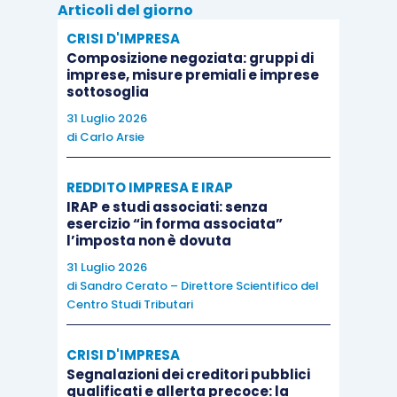
Articoli del giorno
c)
le azioni, le quote o gli strumenti finanziari
CRISI D'IMPRESA
aventi i suindicati diritti patrimoniali rafforzati
Composizione negoziata: gruppi di
sono detenuti dai dipendenti e amministratori
di cui
imprese, misure premiali e imprese
sottosoglia
al presente comma o, in caso di decesso, dai loro
eredi, per un periodo non inferiore a 5 anni o, se
31 Luglio 2026
di
Carlo Arsie
precedente al decorso di tale periodo quinquennale,
fino alla data di cambio di controllo o di
REDDITO IMPRESA E IRAP
sostituzione del soggetto incaricato della gestione
”.
IRAP e studi associati: senza
esercizio “in forma associata”
l’imposta non è dovuta
Come precisato nella
circolare AdE 25/E/2017
,
31 Luglio 2026
all’assenza di una delle condizioni richieste
non
di
Sandro Cerato – Direttore Scientifico del
consegue, tuttavia, necessariamente,
Centro Studi Tributari
l’automatica riqualificazione del provento
come
reddito da lavoro dipendente o assimilato, bensì
CRISI D'IMPRESA
Segnalazioni dei creditori pubblici
“solo” l’inapplicabilità della presunzione legale di
qualificati e allerta precoce: la