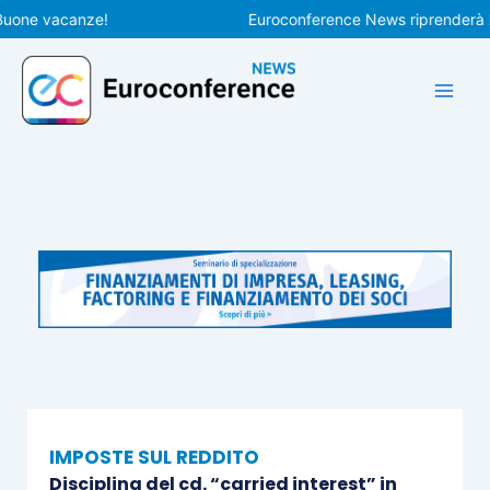
Vai
e vacanze!
Euroconference News riprenderà le pub
al
contenuto
IMPOSTE SUL REDDITO
Disciplina del cd. “carried interest” in