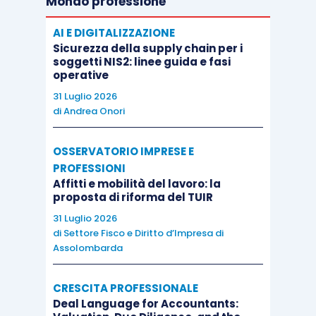
Mondo professione
risultano chiare le modalità di imposizone
.
AI E DIGITALIZZAZIONE
Una prima modalità, che potrebbe risultare
Sicurezza della supply chain per i
soggetti NIS2: linee guida e fasi
coerente con la qualificazione del reddito come
operative
da lavoro dipendente, potrebbe essere quella che
31 Luglio 2026
prevedesse la
tassazione direttamente in capo
di
Andrea Onori
ai manager, attraverso l’imputazione agli
stessi, “per trasparenza”
,
dei proventi
OSSERVATORIO IMPRESE E
PROFESSIONI
riconosciuti alla
holding
da questi partecipata,
Affitti e mobilità del lavoro: la
ciò in sede di distribuzione dell’utile alla
holding
proposta di riforma del TUIR
intermedia, ovvero in sede di disinvestimento da
31 Luglio 2026
parte di questa.
di
Settore Fisco e Diritto d’Impresa di
Assolombarda
Una simile ricostruzione, tuttavia,
CRESCITA PROFESSIONALE
necessiterebbe di una specifica disciplina
atta
Deal Language for Accountants:
a regolare: