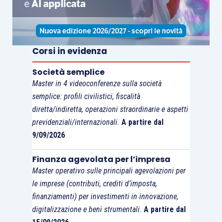
qualificherebbe comunque come reddito di
natura “finanziaria”, oppure come reddito dal
lavoro dipendente o assimilato. Tuttavia,
Corsi in evidenza
nonostante gli sforzi compiuti sia dal legislatore,
sia dall’Amministrazione finanziaria, per
Società semplice
Master in 4 videoconferenze sulla società
addivenire a una situazione di minore incertezza,
semplice: profili civilistici, fiscalità
permangono tutt’ora taluni aspetti che
diretta/indiretta, operazioni straordinarie e aspetti
necessiterebbero di chiarimenti
.
previdenziali/internazionali.
A partire dal
9/09/2026
Tra questi, un necessario chiarimento di una
certa rilevanza riguarda l’ipotesi in cui le
Finanza agevolata per l’impresa
Master operativo sulle principali agevolazioni per
partecipazioni aventi diritti patrimoniali
le imprese (contributi, crediti d’imposta,
rafforzati siano detenute dai manager solo
finanziamenti) per investimenti in innovazione,
“indirettamente”
, per il tramite di un veicolo
digitalizzazione e beni strumentali.
A partire dal
societario costituito sotto forma di società di