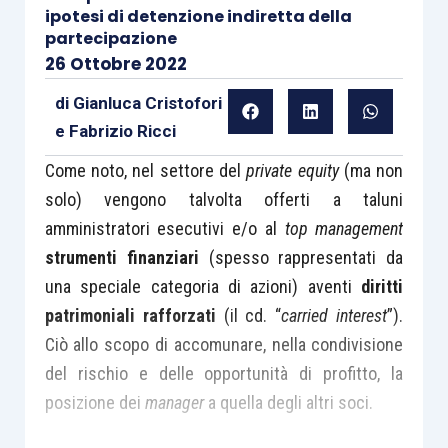
ipotesi di detenzione indiretta della
partecipazione
26 Ottobre 2022
di
Gianluca Cristofori
e
Fabrizio Ricci
Come noto, nel settore del
private equity
(ma non
solo) vengono talvolta offerti a taluni
amministratori esecutivi e/o al
top management
strumenti finanziari
(spesso rappresentati da
una speciale categoria di azioni) aventi
diritti
patrimoniali rafforzati
(il cd. “
carried interest
”).
Ciò allo scopo di accomunare, nella condivisione
del rischio e delle opportunità di profitto, la
posizione dei
manager
a quella degli altri soci.