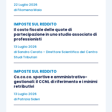
22 Luglio 2026
Una norma, quindi, idonea a
superare
– alle
di
Filomena Maio
condizioni di legge – la presunzione recata dal
succitato
principio di onnicomprensività della
IMPOSTE SUL REDDITO
Il costo fiscale delle quote di
retribuzione
.
partecipazione in uno studio associato di
professionisti
In particolare, l’
articolo 60 D.L. 50/2017
prevede
13 Luglio 2026
di
Sandro Cerato – Direttore Scientifico del Centro
che tali proventi “
si considerano in ogni caso
Studi Tributari
redditi di capitale o redditi diversi
se:
IMPOSTE SUL REDDITO
a) l’impegno di investimento complessivo di tutti i
Co.co.co. sportive e amministrativo-
gestionali: il CCNL di riferimento e i minimi
dipendenti e gli amministratori di cui al presente
retributivi
comma, comporta un
esborso effettivo pari ad
13 Luglio 2026
almeno l’1 per cento dell’investimento complessivo
di
Patrizia Sideri
effettuato dall’organismo di investimento collettivo
del risparmio o del patrimonio netto nel caso di