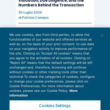
Valuation, Due Diligence, and the
Numbers Behind the Transaction
30 Luglio 2026
il meccanismo di “imputazione” (in
di
Patrizia Canepa
assenza del quale, tra gli altri, si porrebbe
il problema del “possesso del reddito” in
AI E DIGITALIZZAZIONE
We use cookies, also from third parties, to allow the
capo ai manager, salva la presenza di
EU AI Act e studi professionali: le
functionalities of our website and offered services as
scadenze concrete
possibili
fenomeni di interposizione
well as, on the basis of your prior consent, to use data
on your navigation activity to improve performance of
27 Luglio 2026
soggettiva
, anche reale, il cui
the site. Clicking on “Accept All cookies” means that
di
Diego Barberi
e
Stefano Dovier
accertamento rimane tuttavia una
you agree to the activation of all cookies. Clicking on
"Reject All" means that the default settings will be left
prerogativa dell’Amministrazione
unchanged and, therefore, browsing will continue
finanziaria);
without cookies or other tracking tools other than
technical To check the categories of cookies, configure
l’irrilevanza del provento in capo alla
or change your cookie preferences, please click on
holding
dei
manager
(per scongiurare una
Cookie Preferences. For more information about
Privacy Policy
cookies, please see our Cookie Policy.
More
altrimenti intollerabile doppia imposizione,
Cookie Policy
information
vietata dal sistema ai sensi dell’articolo
Euroconference NEWS è una testata registrata al Tribunale di Milano Reg. n. 8556/2026
Cookies Settings
163 Tuir);
Direttore responsabile Sandro Cerato