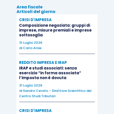
68, comma 1, TUIR
è rappresentato dal
Area fiscale
Articoli del giorno
valore transattivo indicato nell’atto per
CRISI D'IMPRESA
gli immobili ricevuti
.
Composizione negoziata: gruppi di
imprese, misure premiali e imprese
In altre parole, l’Agenzia chiarisce che il
dies a
sottosoglia
quo
del quinquennio decorre dalla data dell’atto
31 Luglio 2026
di
Carlo Arsie
di transazione
, e che la
cessione effettuata
entro 5 anni da tale data genera una
REDDITO IMPRESA E IRAP
plusvalenza imponibile
, salvo le diverse
IRAP e studi associati: senza
esclusioni espressamente previste dalla norma
esercizio “in forma associata”
l’imposta non è dovuta
(che, in questo caso, non ricorrono). La risposta
31 Luglio 2026
richiama, infine, la possibilità, prevista dall’
art. 1,
di
Sandro Cerato – Direttore Scientifico del
comma 496, Legge n. 266/2005
, di applicare – su
Centro Studi Tributari
opzione del venditore resa al notaio “all’atto della
cessione” –
un’imposta sostitutiva dell’IRPEF
CRISI D'IMPRESA