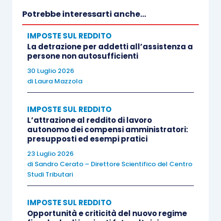
Potrebbe interessarti anche...
acquisito l’immobile in forza di un rapporto nuovo,
di natura contrattuale, scaturito dall’accordo
IMPOSTE SUL REDDITO
transattivo.
La detrazione per addetti all’assistenza a
persone non autosufficienti
30 Luglio 2026
Un passaggio centrale del documento è la netta
di
Laura Mazzola
esclusione dell’assimilazione dell’atto
transattivo né a una successione
(mancando la
IMPOSTE SUL REDDITO
qualità di eredi dei beneficiari del trasferimento),
L’attrazione al reddito di lavoro
autonomo dei compensi amministratori:
né a una donazione (trattandosi di attribuzione
presupposti ed esempi pratici
patrimoniale corrispettiva, inserita in un
23 Luglio 2026
sinallagma transattivo, e non di atto di liberalità).
di
Sandro Cerato – Direttore Scientifico del Centro
In termini tributari, ciò comporta che
il
Studi Tributari
trasferimento dell’immobile in capo ai
legittimari pretermessi non deriva dall’apertura
IMPOSTE SUL REDDITO
Opportunità e criticità del nuovo regime
della successione
, bensì da un contratto
inter