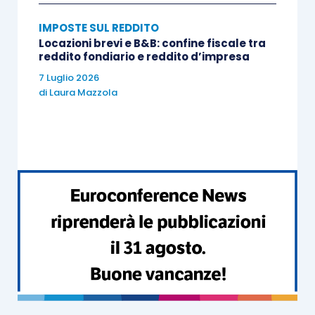
successione. Tale valore costituisce,
quindi,
componente reddituale
IMPOSTE SUL REDDITO
Locazioni brevi e B&B: confine fiscale tra
assoggettabile a IRPEF
in capo ai
reddito fondiario e reddito d’impresa
beneficiari;
7 Luglio 2026
in caso di successiva cessione degli
di
Laura Mazzola
immobili, poiché l’immobile è stato
“acquistato” con l’atto di transazione (e
non per successione), trova applicazione
l’
art. 67, comma 1, lett. b), TUIR
: le
plusvalenze realizzate mediante
cessione a titolo oneroso di beni
immobili acquistati da non più di cinque
anni costituiscono redditi diversi
imponibili
e non opera l’esclusione per i
beni “acquisiti per successione”. Il prezzo
di acquisto da assumere ai fini dell’
art.