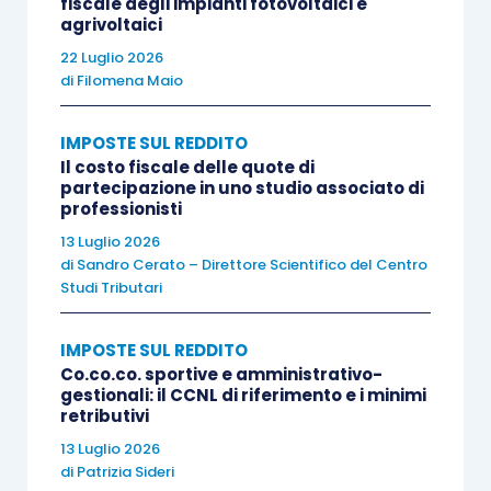
fiscale degli impianti fotovoltaici e
vivos
a titolo oneroso, e
non è pertanto
agrivoltaici
applicabile l’esimente
dell’
art. 67, comma 1,
22 Luglio 2026
di
Filomena Maio
lett. b), TUIR
, per
i beni “acquisiti per
successione
”. Si tratta, dunque, di un
“acquisto
IMPOSTE SUL REDDITO
ex novo
” del bene,
fiscalmente rilevante come
Il costo fiscale delle quote di
tale. La risposta dell’Agenzia
si articola su 2
partecipazione in uno studio associato di
professionisti
piani
:
13 Luglio 2026
di
Sandro Cerato – Direttore Scientifico del Centro
al
momento della transazione il valore
Studi Tributari
degli immobili attribuiti agli istanti
(determinato nell’atto) è qualificato come
IMPOSTE SUL REDDITO
reddito diverso
ex
art. 67, comma 1, lett.
Co.co.co. sportive e amministrativo-
gestionali: il CCNL di riferimento e i minimi
l), TUIR
, in quanto corrispettivo della
retributivi
rinuncia all’azione di riduzione e alle
13 Luglio 2026
ulteriori azioni connesse alla
di
Patrizia Sideri