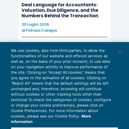
Deal Language for Accountants:
Valuation, Due Diligence, and the
Numbers Behind the Transaction
30 Luglio 2026
di
Patrizia Canepa
AI E DIGITALIZZAZIONE
We use cookies, also from third parties, to allow the
EU AI Act e studi professionali: le
functionalities of our website and offered services as
scadenze concrete
well as, on the basis of your prior consent, to use data
on your navigation activity to improve performance of
27 Luglio 2026
the site. Clicking on “Accept All cookies” means that
di
Diego Barberi
e
Stefano Dovier
you agree to the activation of all cookies. Clicking on
"Reject All" means that the default settings will be left
unchanged and, therefore, browsing will continue
without cookies or other tracking tools other than
technical To check the categories of cookies, configure
or change your cookie preferences, please click on
Cookie Preferences. For more information about
Privacy Policy
cookies, please see our Cookie Policy.
More
Cookie Policy
information