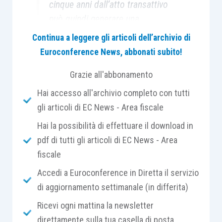
cinque anni dall’atto transattivo
può quindi generare una
plusvalenza imponibile,
Continua a leggere gli articoli dell’archivio di
assumendo come costo di
Euroconference News, abbonati subito!
acquisto il valore indicato nella
Grazie all'abbonamento
transazione.
Hai accesso all'archivio completo con tutti
gli articoli di EC News - Area fiscale
Hai la possibilità di effettuare il download in
Tra le tante
questioni critiche
che si possono
pdf di tutti gli articoli di EC News - Area
presentare in tema di
fiscalità immobiliare
, la
fiscale
risposta a interpello n. 129/2018
affronta un
Accedi a Euroconference in Diretta il servizio
tema di rilevante interesse pratico: il trattamento,
di aggiornamento settimanale (in differita)
ai fini delle plusvalenze immobiliari
ex
art. 67,
comma 1, lett. b), TUIR
, degli immobili attribuiti
Ricevi ogni mattina la newsletter
nell’ambito di una
transazione avente a oggetto
direttamente sulla tua casella di posta