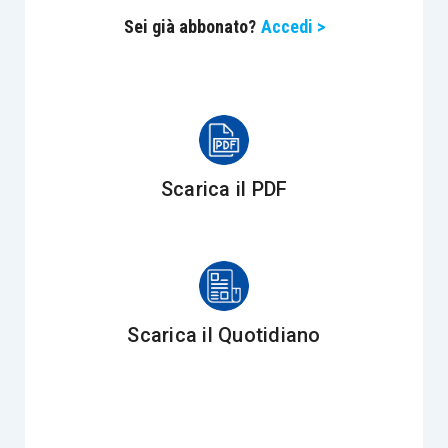
potendo così “creare, modificare o estinguere”
Sei già abbonato?
Accedi >
rapporti diversi da quelli dedotti in lite. Nel caso
esaminato gli
istanti erano legittimari
pretermessi
e con l’atto transattivo rinunciano
all’azione di riduzione e alle azioni connesse alla
successione, accettano le disposizioni
testamentarie lesive e ricevono, “a titolo
Scarica il PDF
transattivo”, un
immobile abitativo e un locale
deposito
, di valore non necessariamente
equivalente alla quota di legittima teoricamente
spettante. L’Agenzia richiama, inoltre,
l’orientamento della Cassazione secondo cui
il
Scarica il Quotidiano
legittimario totalmente pretermesso non
assume la veste di chiamato all’eredità.
Ne
deriva che, nel caso concreto,
gli istanti non
sono mai divenuti eredi del
de cuius
,
ma hanno