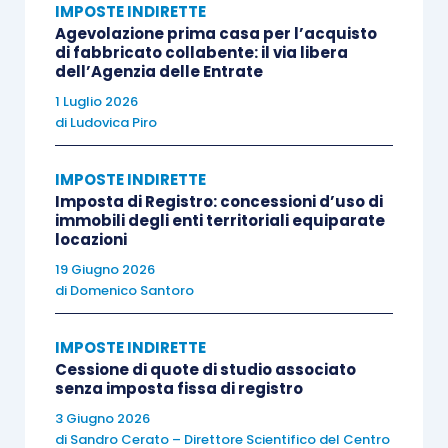
IMPOSTE INDIRETTE
Commissione Tributaria Provinciale di Grosseto
Agevolazione prima casa per l’acquisto
ha sollevato la
questione di legittimità
di fabbricato collabente: il via libera
dell’Agenzia delle Entrate
costituzionale
, rinvenendo una disparità di
trattamento fiscale in ragione della modalità di
1 Luglio 2026
di
Ludovica Piro
acquisto dell’immobile.
IMPOSTE INDIRETTE
La Corte Costituzionale, investita della questione,
Imposta di Registro: concessioni d’uso di
ha ritenuto l’
articolo 1, comma 497 della L.
immobili degli enti territoriali equiparate
locazioni
266/2005
incostituzionale nella parte in cui non
19 Giugno 2026
prevede la facoltà di applicare tale metodo di
di
Domenico Santoro
definizione della base imponibile delle imposte
di registro, ipotecaria e catastale, in presenza
IMPOSTE INDIRETTE
delle condizioni di legge, anche in caso di
Cessione di quote di studio associato
senza imposta fissa di registro
acquisto effettuato in sede di espropriazione
3 Giugno 2026
forzata o a seguito di pubblico incanto
di
Sandro Cerato – Direttore Scientifico del Centro