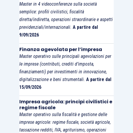
del contratto sono tenute a dichiarare in atto il
Master in 4 videoconferenze sulla società
valore della controprestazione assunta dal
semplice: profili civilistici, fiscalità
cessionario, determinata in via presuntiva
,
diretta/indiretta, operazioni straordinarie e aspetti
fermo restando che, qualora nel corso dello
previdenziali/internazionali.
A partire dal
9/09/2026
svolgimento del contratto emerga che il valore
effettivo della controprestazione sia differente
Finanza agevolata per l’impresa
rispetto all’importo indicato in atto, e, tale
Master operativo sulle principali agevolazioni per
modifica sia suscettibile di condurre ad una
le imprese (contributi, crediti d’imposta,
diversa applicazione dell’imposta, il contribuente
finanziamenti) per investimenti in innovazione,
è tenuto a
denunciare il valore definitivo del
digitalizzazione e beni strumentali.
A partire dal
corrispettivo
, analogamente a quanto previsto
15/09/2026
dall’
articolo 35, comma 1, del Tur
per i contratti
Impresa agricola: principi civilistici e
a prezzo indeterminato.
regime fiscale
Master operativo sulla fiscalità e gestione delle
imprese agricole: regime fiscale, società agricole,
tassazione redditi, IVA, agriturismo, operazioni