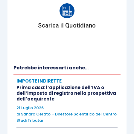
Ciò in quanto la base imponibile dell’imposta di
registro, in tale ipotesi, doveva essere
Scarica il Quotidiano
determinata ai sensi dell’
articolo 44 Tur
, mentre,
per espressa previsione normativa, la disciplina
del prezzo valore derogava solo la disciplina
dell’
articolo 43 Tur
.
Potrebbe interessarti anche...
Sulla base di tale orientamento l’Amministrazione
IMPOSTE INDIRETTE
finanziaria procedeva a
rettificare la base
Prima casa: l’applicazione dell’IVA o
dell’imposta di registro nella prospettiva
imponibile degli acquisti immobiliari mediante
dell’acquirente
asta pubblica
in cui veniva applicata la
disciplina
21 Luglio 2026
del prezzo valore
.
di
Sandro Cerato – Direttore Scientifico del Centro
Studi Tributari
Nell’ambito di un contenzioso sul tema, la