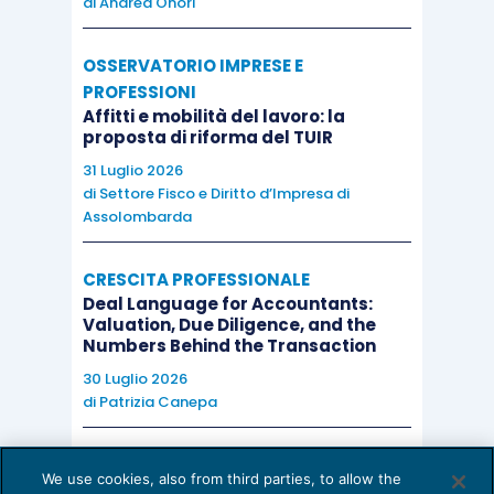
di
Andrea Onori
OSSERVATORIO IMPRESE E
PROFESSIONI
Affitti e mobilità del lavoro: la
proposta di riforma del TUIR
31 Luglio 2026
di
Settore Fisco e Diritto d’Impresa di
Assolombarda
CRESCITA PROFESSIONALE
Deal Language for Accountants:
Valuation, Due Diligence, and the
Numbers Behind the Transaction
30 Luglio 2026
di
Patrizia Canepa
AI E DIGITALIZZAZIONE
We use cookies, also from third parties, to allow the
EU AI Act e studi professionali: le