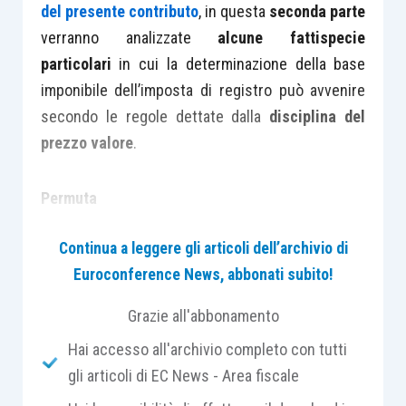
del presente contributo
, in questa
seconda parte
verranno analizzate
alcune fattispecie
particolari
in cui la determinazione della base
imponibile dell’imposta di registro può avvenire
secondo le regole dettate dalla
disciplina del
prezzo valore
.
Permuta
Continua a leggere gli articoli dell’archivio di
Ad avviso dell’Amministrazione finanziaria
Euroconference News, abbonati subito!
(
risoluzione 320/E/2007
)
nell’ambito
dell’operazione di permuta è possibile
Grazie all'abbonamento
determinare la base imponibile delle imposte
Hai accesso all'archivio completo con tutti
d’atto applicando la regola del prezzo valore
.
gli articoli di EC News - Area fiscale