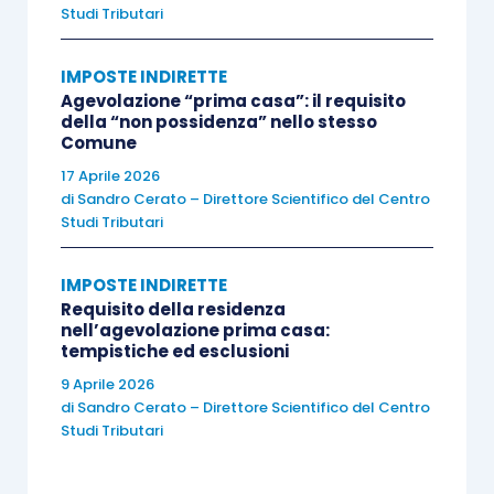
(
sentenza n. 6/2014
).
Studi Tributari
Sul punto è intervenuta anche la Corte di
IMPOSTE INDIRETTE
Agevolazione “prima casa”: il requisito
Cassazione (
sentenza n. 13033/2017
), la quale,
della “non possidenza” nello stesso
in considerazione della retroattività della
Comune
decisione della Consulta,
ha ritenuto
17 Aprile 2026
rimborsabile la maggiore imposta di registro
di
Sandro Cerato – Direttore Scientifico del Centro
Studi Tributari
versata in relazione corrispettivo pagato con il
solo limite dei rapporti esauriti
.
IMPOSTE INDIRETTE
Requisito della residenza
Rinuncia all’eredità
nell’agevolazione prima casa:
tempistiche ed esclusioni
9 Aprile 2026
Con la
riposta all’istanza di interpello
di
Sandro Cerato – Direttore Scientifico del Centro
494/E/2019
l’Agenzia delle Entrate ha chiarito che
Studi Tributari
la disciplina del prezzo valore è applicabile
anche ai trasferimenti immobiliari che