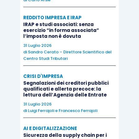
l’imposizione indiretta mediante applicazione
della regola del prezzo valore, a condizione che
REDDITO IMPRESA E IRAP
nell’atto sia indicato il valore attribuito al bene
IRAP e studi associati: senza
esercizio “in forma associata”
da trasferire al fine di soddisfare la previsione
l’imposta non è dovuta
ex
articolo 1, comma 497, L. 266/2005
relativa
31 Luglio 2026
“
all’obbligo di indicare nell’atto il corrispettivo
di
Sandro Cerato – Direttore Scientifico del
Centro Studi Tributari
pattuito
”
.
CRISI D'IMPRESA
Contratto di mantenimento
Segnalazioni dei creditori pubblici
qualificati e allerta precoce: la
lettura dell’Agenzia delle Entrate
La disciplina del prezzo valore può essere
31 Luglio 2026
applicata anche se l’acquisto dell’immobile
di
Luigi Ferrajoli
e
Francesco Ferrajoli
avviene a seguito di contratto di mantenimento
.
AI E DIGITALIZZAZIONE
Ad avviso dell’Agenzia delle Entrate (
risoluzione
Sicurezza della supply chain per i