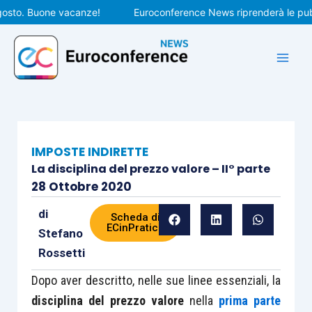
Vai
to. Buone vacanze!
Euroconference News riprenderà le pubblica
al
contenuto
IMPOSTE INDIRETTE
La disciplina del prezzo valore – II° parte
28 Ottobre 2020
di
Scheda di
ECinPratica
Stefano
Rossetti
Dopo aver descritto, nelle sue linee essenziali, la
disciplina del prezzo valore
nella
prima parte