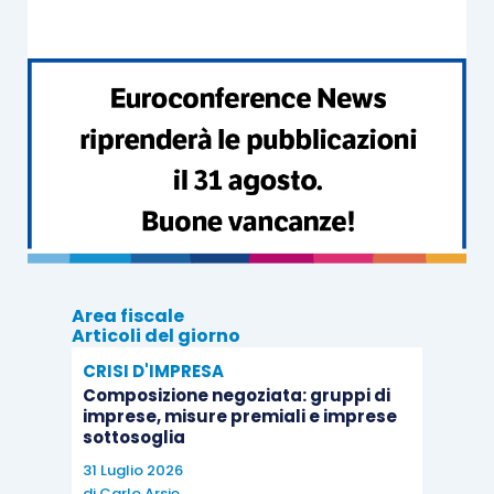
avvengono a seguito di rinuncia all’eredità
.
L’Amministrazione finanziaria, con la citata
risposta ad istanza di interpello, richiamando gli
orientamenti espressi in precedenza con la
circolare 18/E/2019
e le
risoluzioni 320/E/2007
e
121/E/2007
, ha ritenuto che
la disciplina del
prezzo valore trovi applicazione anche nei casi
in cui i trasferimenti immobiliari avvengano con
Area fiscale
negozi diversi dalla vendita in cui non sia
Articoli del giorno
previsto un corrispettivo in denaro
.
CRISI D'IMPRESA
Composizione negoziata: gruppi di
imprese, misure premiali e imprese
Sulla base di quanto sopra, dunque,
i
sottosoglia
trasferimenti immobiliari che avvengono a
31 Luglio 2026
seguito di rinuncia all’eredità possono scontare
di
Carlo Arsie