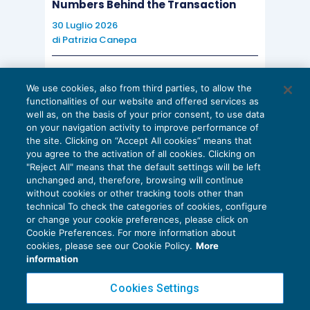
Numbers Behind the Transaction
30 Luglio 2026
di
Patrizia Canepa
AI E DIGITALIZZAZIONE
We use cookies, also from third parties, to allow the
EU AI Act e studi professionali: le
functionalities of our website and offered services as
scadenze concrete
well as, on the basis of your prior consent, to use data
on your navigation activity to improve performance of
27 Luglio 2026
the site. Clicking on “Accept All cookies” means that
di
Diego Barberi
e
Stefano Dovier
you agree to the activation of all cookies. Clicking on
"Reject All" means that the default settings will be left
unchanged and, therefore, browsing will continue
without cookies or other tracking tools other than
technical To check the categories of cookies, configure
or change your cookie preferences, please click on
Cookie Preferences. For more information about
Privacy Policy
cookies, please see our Cookie Policy.
More
Cookie Policy
information
Euroconference NEWS è una testata registrata al Tribunale di Milano Reg. n. 8556/2026
Cookies Settings
Direttore responsabile Sandro Cerato