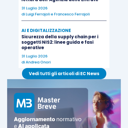
31 Luglio 2026
di
Luigi Ferrajoli
e
Francesco Ferrajoli
AI E DIGITALIZZAZIONE
Sicurezza della supply chain per i
soggetti NIS2: linee guida e fasi
operative
31 Luglio 2026
di
Andrea Onori
Vedi tutti gli articoli di EC News