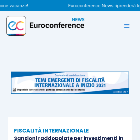
Vai
 vacanze!
Euroconference News riprenderà le pubbl
al
contenuto
FISCALITÀ INTERNAZIONALE
Sanzioni raddoppiate per investimenti in