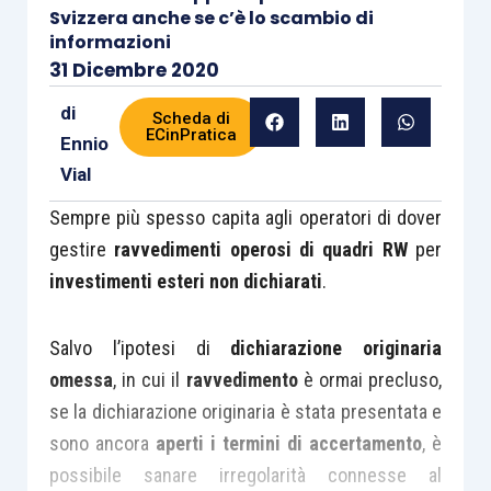
Svizzera anche se c’è lo scambio di
informazioni
31 Dicembre 2020
di
Scheda di
ECinPratica
Ennio
Vial
Sempre più spesso capita agli operatori di dover
gestire
ravvedimenti operosi di quadri RW
per
investimenti esteri non dichiarati
.
Salvo l’ipotesi di
dichiarazione originaria
omessa
, in cui il
ravvedimento
è ormai precluso,
se la dichiarazione originaria è stata presentata e
sono ancora
aperti i termini di accertamento
, è
possibile sanare irregolarità connesse al