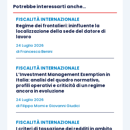
sanzioni ordinariamente previste per le violazioni
Potrebbe interessarti anche...
dichiarative, ossia
l’infedele e l’omessa
FISCALITÀ INTERNAZIONALE
dichiarazione, sono raddoppiate
(
comma 2,
Regime dei frontalieri: ininfluente la
seconda parte
), e per l’accertamento di tale
localizzazione della sede del datore di
lavoro
presunzione gli ordinari termini di accertamento
24 Luglio 2026
sono
raddoppiati
(
comma 2-bis
).
di
Francesca Benini
Cosa accade, quindi, agli
investimenti non
FISCALITÀ INTERNAZIONALE
dichiarati in Svizzera, dato che la stessa è però
L’Investment Management Exemption in
Italia: analisi del quadro normativo,
stata inclusa nel
D.M. 04.09.1996
, ad opera del
profili operativi e criticità di un regime
D.M. 09.08.2016
, che elenca gli Stati con i quali è
ancora in evoluzione
attuabile lo scambio di informazioni (c.d.
white
24 Luglio 2026
di
Filippo Momi
e
Giovanni Giudici
list
)?
FISCALITÀ INTERNAZIONALE
I
Paesi elencati nel
D.M. 04.09.1996
, ancorché
I criteri di tassazione dei redditi in ambito