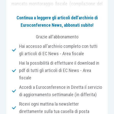
mancato monitoraggio fiscale (compilazione del
quadro RW) attraverso la
presentazione di una
Continua a leggere gli articoli dell’archivio di
dichiarazione integrativa
, nonché il
versamento
Euroconference News, abbonati subito!
delle rispettive sanzioni
.
Grazie all'abbonamento
L’
articolo 5, comma 2, D.L. 167/1990
prevede
Hai accesso all'archivio completo con tutti
che la violazione dell’obbligo di dichiarazione
gli articoli di EC News - Area fiscale
previsto nell’
articolo 4, comma 1
(quadro RW), è
Hai la possibilità di effettuare il download in
punita con la
sanzione amministrativa
pdf di tutti gli articoli di EC News - Area
pecuniaria dal 3 al 15 % dell’ammontare degli
fiscale
importi non dichiarati
.
Accedi a Euroconference in Diretta il servizio
Viene inoltre previsto che la violazione relativa
di aggiornamento settimanale (in differita)
alla detenzione di investimenti all’estero ovvero
Ricevi ogni mattina la newsletter
di attività estere di natura finanziaria
negli Stati o
direttamente sulla tua casella di posta