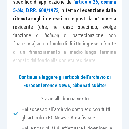
specifico di applicazione dell’
articolo 26, comma
5-
bis
, D.P.R. 600/1973
, in tema di
esenzione dalla
ritenuta sugli interessi
corrisposti da un’impresa
residente (che, nel caso specifico, svolge
funzione di
holding
di partecipazione non
finanziaria) ad un
fondo di diritto inglese
a fronte
di un
finanziamento a medio-lungo termine
erogato dal fondo alla società residente.
Continua a leggere gli articoli dell’archivio di
La risoluzione in commento affronta la
Euroconference News, abbonati subito!
complessa materia punto per punto, fornendo
indicazioni di rilievo
:
Grazie all'abbonamento
Hai accesso all'archivio completo con tutti
in primo luogo, viene ribadito il principio
gli articoli di EC News - Area fiscale
per cui
l’esenzione da ritenuta
in oggetto
Hai la possibilità di effettuare il download in
presuppone sempre l’ottemperanza alle