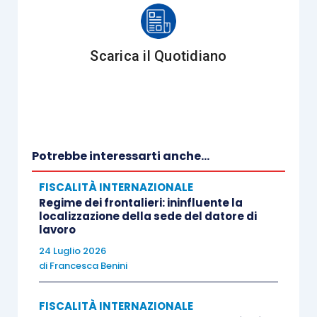
ingiustificato di penalizzare gli operatori
del credito ivi residenti;
sotto il
profilo oggettivo
, l’esenzione da
Scarica il Quotidiano
ritenuta presuppone che:
si tratti di un
finanziamento erogato a
soggetti residenti
che svolgono
attività
d’impresa
. Non osta a tale fine che il
Potrebbe interessarti anche...
mutuatario svolga, come nel caso di
specie,
attività di
holding
di
FISCALITÀ INTERNAZIONALE
Regime dei frontalieri: ininfluente la
partecipazione;
localizzazione della sede del datore di
il finanziamento sia a
medio – lungo
lavoro
termine
, ossia
superiore a 18 mesi
; a tale
24 Luglio 2026
di
Francesca Benini
riguardo, la risoluzione richiama un
arresto della
Corte di cassazione,
FISCALITÀ INTERNAZIONALE
sentenza n. 7651/2018
, in cui si esclude