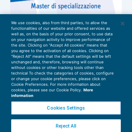
We use cookies, also from third parties, to allow the
functionalities of our website and offered services as
well as, on the basis of your prior consent, to use data
on your navigation activity to improve performance of
the site. Clicking on “Accept All cookies” means that
you agree to the activation of all cookies. Clicking on
"Reject All" means that the default settings will be left
unchanged and, therefore, browsing will continue
without cookies or other tracking tools other than
technical To check the categories of cookies, configure
or change your cookie preferences, please click on
Cookie Preferences. For more information about
Privacy Policy
cookies, please see our Cookie Policy.
More
Cookie Policy
information
Euroconference NEWS è una testata registrata al Tribunale di Milano Reg. n. 8556/2026
Cookies Settings
Direttore responsabile Sandro Cerato
Copyright 2016 ©
Gruppo Euroconference S.p.A.
v2.32.4
Reject All
Piazza Luigi Einaudi, 10N01 - 20124 Milano - info@ecnews.it