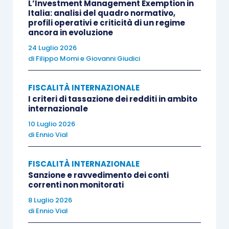
L’Investment Management Exemption in
a questo fine che possa qualificarsi a
Italia: analisi del quadro normativo,
profili operativi e criticità di un regime
medio – lungo termine un finanziamento
ancora in evoluzione
in cui l’erogante ha
facoltà di recedere
24 Luglio 2026
unilateralmente senza preavviso
prima
di
Filippo Momi
e
Giovanni Giudici
dei 18 mesi.
FISCALITÀ INTERNAZIONALE
Applicando questi principi al caso rappresentato
I criteri di tassazione dei redditi in ambito
internazionale
nell’interpello, la r
isoluzione conclude
10 Luglio 2026
riconoscendo che:
di
Ennio Vial
il fondo inglese può essere qualificato, ai
FISCALITÀ INTERNAZIONALE
fini che qui interessano, come
investitore
Sanzione e ravvedimento dei conti
correnti non monitorati
istituzionale estero
nel presupposto che
8 Luglio 2026
esso ha
natura di Oicr estero
, residente
di
Ennio Vial
in uno
Stato
white list
e la cui società di