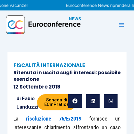
Vai
 vacanze!
Euroconference News riprenderà le pubb
al
contenuto
FISCALITÀ INTERNAZIONALE
Ritenuta in uscita sugli interessi: possibile
esenzione
12 Settembre 2019
di
Fabio
Scheda di
ECinPratica
Landuzzi
La
risoluzione 76/E/2019
fornisce un
interessante chiarimento affrontando un caso