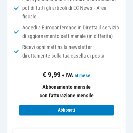
pdf di tutti gli articoli di EC News - Area
disposizioni che regolano la materia
fiscale
creditizia
, ovvero le norme del Tub
riferite alla erogazione di
finanziamenti
Accedi a Euroconference in Diretta il servizio
nei confronti del pubblico
vigenti per gli
di aggiornamento settimanale (in differita)
omologhi soggetti residenti; ciò, allo
Ricevi ogni mattina la newsletter
scopo di non creare uno
svantaggio
direttamente sulla tua casella di posta
competitivo
per gli operatori nazionali.
Quindi, l’esenzione disposta dal
comma 5-
€
9,99
+ IVA
al mese
bis
si può applicare al
finanziamento
concesso al di fuori di attività bancaria
Abbonamento mensile
proprio perché non svolta nei confronti
con fatturazione mensile
del pubblico;
Abbonati
fra i soggetti che possono fruire
dell’esenzione dalla ritenuta sono inclusi
gli “
investitori istituzionali esteri
” che,