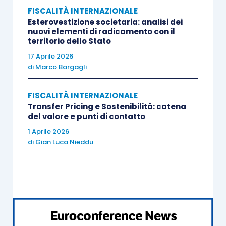
gestione è
soggetta a vigilanza
secondo
FISCALITÀ INTERNAZIONALE
le disposizioni regolamentari dello Stato
Esterovestizione societaria: analisi dei
di sua residenza;
nuovi elementi di radicamento con il
territorio dello Stato
il finanziamento
non è erogato nei
17 Aprile 2026
confronti del pubblico
ma a favore di una
di
Marco Bargagli
società controllata;
il finanziamento
è a medio – lungo
FISCALITÀ INTERNAZIONALE
termine
;
Transfer Pricing e Sostenibilità: catena
del valore e punti di contatto
1 Aprile 2026
perciò sugli
interessi corrisposti dalla
holding
di
Gian Luca Nieddu
residente potrà trovare
applicazione l’esenzione
dalla applicazione
della ritenuta
ai sensi
dell’
articolo 26, comma 5-
bis
, D.P.R. 600/1973
.