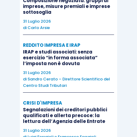
Composizione negoziata: gruppi di
imprese, misure premiali e imprese
sharing economy
e dalla
gig economy
.
sottosoglia
31 Luglio 2026
Le soluzioni, indicate, peraltro si fondano su un
di
Carlo Arsie
presupposto comune rappresentato dalla
necessità che le stesse siano adeguate rispetto
REDDITO IMPRESA E IRAP
IRAP e studi associati: senza
alle caratteristiche dello specifico mercato di
esercizio “in forma associata”
riferimento.
l’imposta non è dovuta
31 Luglio 2026
di
Sandro Cerato – Direttore Scientifico del
Inoltre, le soluzioni delineate dall’Ocse mettono
Centro Studi Tributari
in evidenza il ruolo che può essere svolto dalle
piattaforme digitali
nel
fornire dati
e
CRISI D'IMPRESA
informazioni
alle
autorità fiscali nazionali
Segnalazioni dei creditori pubblici
qualificati e allerta precoce: la
nonché nel contribuire ai
meccanismi di
lettura dell’Agenzia delle Entrate
riscossione
dell’Iva e delle imposte su beni e
31 Luglio 2026
servizi in relazione alle attività economiche che
di
Luigi Ferrajoli
e
Francesco Ferrajoli