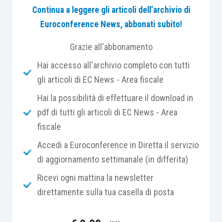
Continua a leggere gli articoli dell’archivio di
centrale svolto dalle
piattaforme digitali
(su cui
Euroconference News, abbonati subito!
tali tipologie di economie si fondano), indicando
un loro coinvolgimento quale soluzione efficace
Grazie all'abbonamento
per garantire un rapido adeguamento dei sistemi
Hai accesso all'archivio completo con tutti
di tassazione delle imposte sui consumi da parte
gli articoli di EC News - Area fiscale
delle autorità fiscali nazionali.
Hai la possibilità di effettuare il download in
pdf di tutti gli articoli di EC News - Area
Il
Report
si inserisce nelle attività del
Forum
fiscale
Globale Ocse
sull’Iva ed è il frutto del lavoro
congiunto dei rappresentanti di oltre cento Stati,
Accedi a Euroconference in Diretta il servizio
giurisdizioni e organismi internazionali, nonché di
di aggiornamento settimanale (in differita)
rappresentanti del settore universitario e
Ricevi ogni mattina la newsletter
imprenditoriale.
direttamente sulla tua casella di posta
Scopo del Rapporto è fornire alle
autorità fiscali