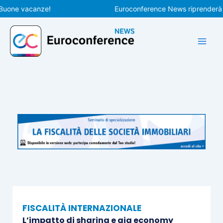
Vai
ne vacanze!
Euroconference News riprenderà le pub
al
contenuto
FISCALITÀ INTERNAZIONALE
L’impatto di sharing e gig economy