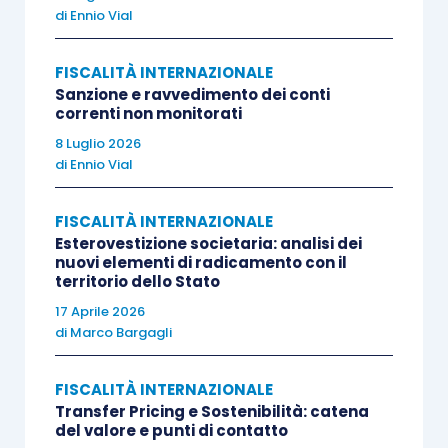
fiscali nazionali necessitino di un’opera di
di
Ennio Vial
adeguamento
e
ammodernamento
in funzione
dei significativi mutamenti operativi indotti dal
FISCALITÀ INTERNAZIONALE
Sanzione e ravvedimento dei conti
diffondersi di
sharing
e
gig
economy
.
correnti non monitorati
8 Luglio 2026
Il Report in esame delinea le coordinate di fondo
di
Ennio Vial
di una strategia di
politica fiscale globale
in
materia di
Iva/Gst
allo scopo di fornire alle
FISCALITÀ INTERNAZIONALE
Esterovestizione societaria: analisi dei
autorità fiscali nazionali uno strumentario a cui
nuovi elementi di radicamento con il
attingere per l’implementazione di soluzioni
territorio dello Stato
operative efficaci.
17 Aprile 2026
di
Marco Bargagli
A tal fine, vengono in primo luogo analizzate le
FISCALITÀ INTERNAZIONALE
caratteristiche peculiari della
sharing economy
e
Transfer Pricing e Sostenibilità: catena
della
gig economy
, nonchè i suoi principali
del valore e punti di contatto