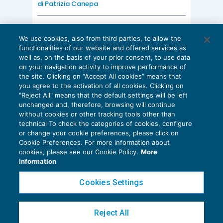
di
Patrizia Canepa
AI E DIGITALIZZAZIONE
We use cookies, also from third parties, to allow the
EU AI Act e studi professionali: le
functionalities of our website and offered services as
scadenze concrete
well as, on the basis of your prior consent, to use data
on your navigation activity to improve performance of
27 Luglio 2026
the site. Clicking on “Accept All cookies” means that
di
Diego Barberi
e
Stefano Dovier
you agree to the activation of all cookies. Clicking on
"Reject All" means that the default settings will be left
unchanged and, therefore, browsing will continue
without cookies or other tracking tools other than
technical To check the categories of cookies, configure
or change your cookie preferences, please click on
Cookie Preferences. For more information about
Privacy Policy
cookies, please see our Cookie Policy.
More
Cookie Policy
information
Euroconference NEWS è una testata registrata al Tribunale di Milano Reg. n. 8556/2026
Cookies Settings
Direttore responsabile Sandro Cerato
Copyright 2016 ©
Gruppo Euroconference S.p.A.
v2.32.4
Reject All
Piazza Luigi Einaudi, 10N01 - 20124 Milano - info@ecnews.it