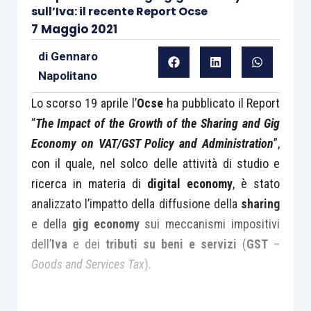
sull’Iva: il recente Report Ocse
7 Maggio 2021
di
Gennaro
Napolitano
Lo scorso 19 aprile l’
Ocse
ha pubblicato il Report
“
The Impact of the Growth of the Sharing and Gig
Economy on VAT/GST Policy and Administration
”,
con il quale, nel solco delle attività di studio e
ricerca in materia di
digital economy
, è stato
analizzato l’impatto della diffusione della
sharing
e della
gig economy
sui meccanismi impositivi
dell’
Iva
e dei
tributi su beni e servizi
(
GST
–
Goods and Services Tax
).
Lo studio, in particolare, pone in risalto il ruolo